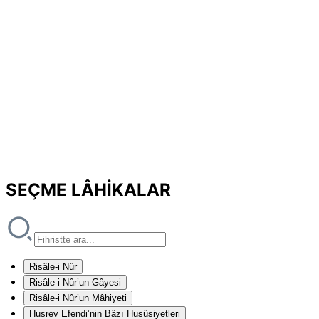
SEÇME LÂHİKALAR
Risâle-i Nûr
Risâle-i Nûr’un Gâyesi
Risâle-i Nûr’un Mâhiyeti
Husrev Efendi’nin Bâzı Husûsiyetleri