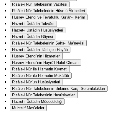
Risâle-i Nûr Talebesinin Vazîfesi
Risâle-i Nûr Talebelerinin Hüsn-ü Âkıbetleri
Husrev Efendi ve Tevâfuklu Kur’ân-ı Kerîm
Hazret-i Üstâdın Takvâsı
Hazret-i Üstâdın Husûsiyetleri
Hazret-i Üstâdın Gâyesi
Risâle-i Nûr Talebelerinin Şahs-ı Ma‘nevîsi
Hazret-i Üstâdın Târihçe-i Hayâtı
Husrev Efendi’nin Hizmetleri
Husrev Efendi’nin Hayrü’l-Halef Olması
Risâle-i Nûr ile Hizmetin Kıymeti
Risâle-i Nûr ile Hizmetin Mükâfâtı
Risâle-i Nûr’un Husûsiyetleri
Risâle-i Nûr Talebelerinin Birbirine Karşı Sorumlulukları
Risâle-i Nûr Talebesinin Husûsiyetleri
Hazret-i Üstâdın Müceddidliği
Muhtelif Mes’eleler