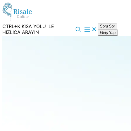
CTRL+K KISA YOLU İLE
Soru Sor
HIZLICA ARAYIN
Giriş Yap