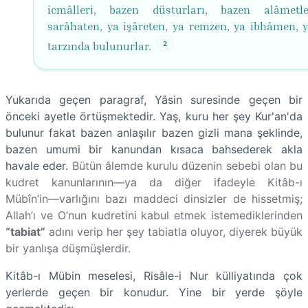
icmâlleri, bazen düsturları, bazen alâmetl
sarâhaten, ya işâreten, ya remzen, ya ibhâmen, y
2
tarzında bulunurlar.
Yukarıda geçen paragraf, Yâsin suresinde geçen bir
önceki ayetle örtüşmektedir. Yaş, kuru her şey Kur'an'da
bulunur fakat bazen anlaşılır bazen gizli mana şeklinde,
bazen umumi bir kanundan kısaca bahsederek akla
havale eder.
Bütün âlemde kurulu düzenin sebebi olan bu
kudret kanunlarının—ya da diğer ifadeyle Kitâb-ı
Mübîn’in—varlığını bazı maddeci dinsizler de hissetmiş;
Allah’ı ve O’nun kudretini kabul etmek istemediklerinden
“tabiat”
adını verip her şey tabiatla oluyor, diyerek büyük
bir yanlışa düşmüşlerdir.
Kitâb-ı Mübin meselesi, Risâle-i Nur külliyatında çok
yerlerde geçen bir konudur. Yine bir yerde şöyle