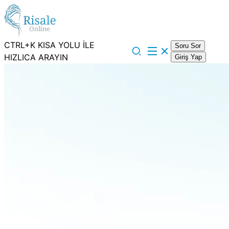
CTRL+K KISA YOLU İLE
Soru Sor
HIZLICA ARAYIN
Giriş Yap