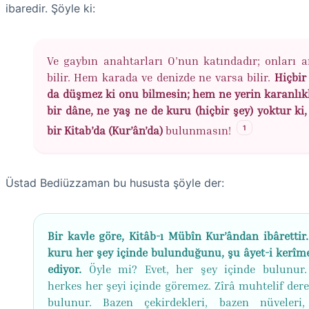
ibaredir. Şöyle ki:
Ve gaybın anahtarları O’nun katındadır; onları 
bilir. Hem karada ve denizde ne varsa bilir.
Hiçbir
da düşmez ki onu bilmesin; hem ne yerin karanlık
bir dâne, ne yaş ne de kuru (hiçbir şey) yoktur ki,
1
bir Kitab’da (Kur’ân’da)
bulunmasın!
Üstad Bediüzzaman bu hususta şöyle der:
Bir kavle göre, Kitâb-ı Mübîn Kur’ândan ibârettir.
kuru her şey içinde bulunduğunu, şu âyet-i kerîm
ediyor.
Öyle mi? Evet, her şey içinde bulunur.
herkes her şeyi içinde göremez. Zîrâ muhtelif dere
bulunur. Bazen çekirdekleri, bazen nüveleri