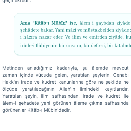
geçmektedir:
Ama “Kitâb-ı Mübîn” ise,
âlem-i gaybdan ziyâde
şehâdete bakar. Yani mâzî ve müstakbelden ziyâde
ı hâzıra nazar eder. Ve ilim ve emirden ziyâde, ku
irâde-i İlâhiyenin bir ünvanı, bir defteri, bir kitabıdı
Metinden anladığımız kadarıyla, şu âlemde mevcut
zaman içinde vücuda gelen, yaratılan şeylerin, Cenabı
Hakk'ın irade ve kudret kanunlarına göre ne şekilde ne
ölçüde yaratılacağının Allah'ın ilmindeki kayıtlarıdır.
Yaratılan şeyin, ilim safhasından, irade ve kudret ile
âlem-i şehadete yani görünen âleme çıkma safhasında
görünenler Kitâb-ı Mübin'dedir.