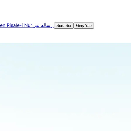
şen
Risale-i Nur
رساله نور
Soru Sor
Giriş Yap