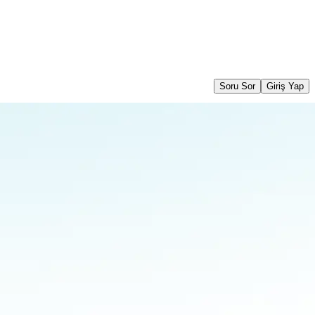
Soru Sor
Giriş Yap