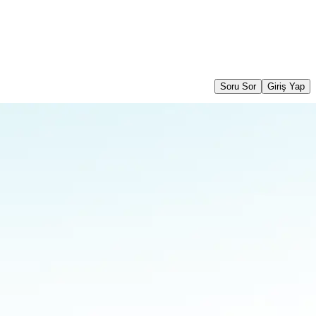
Soru Sor
Giriş Yap