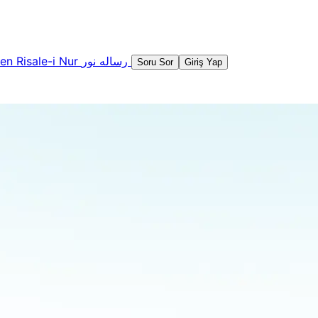
şen
Risale-i Nur
رساله نور
Soru Sor
Giriş Yap