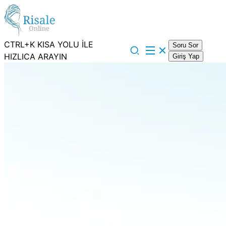
CTRL+K KISA YOLU İLE
Soru Sor
HIZLICA ARAYIN
Giriş Yap