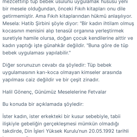
mezcettirip tüp bebek usulünü uygulamak hususu yeni
bir mesele olduğundan, önceki Fıkıh kitapları onu dile
getirmemiştir. Ama Fıkıh kitaplarından hükmü anlaşılıyor.
Mesela: Hatib Şirbini şöyle diyor: "Bir kadın ihtilam olmuş
kocasının menisini alıp tenasül organına yerleştirmek
suretiyle hamile olursa, doğan çocuk kendilerine aittir ve
kadın yaptığı işte günahkâr değildir. "Buna göre de tüp
bebek uygulaması yapılabilir."
Diğer sorunuzun cevabı da şöyledir: Tüp bebek
uygulamasının karı-koca olmayan kimseler arasında
yapılması caiz değildir ve bir çeşit zinadır.
Halil Gönenç, Günümüz Meselelerine Fetvalar
Bu konuda bir açıklamada şöyledir:
İster kadın, ister erkekteki bir kusur sebebiyle, tabii
ilişkiyle gebeliğin gerçekleşmesi mümkün olmadığı
takdirde, Din İşleri Yüksek Kurulu’nun 20.05.1992 tarihli