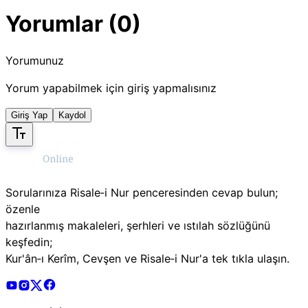
Yorumlar (0)
Yorumunuz
Yorum yapabilmek için giriş yapmalısınız
Giriş Yap
Kaydol
Sorularınıza Risale‑i Nur penceresinden cevap bulun;
özenle
hazırlanmış makaleleri, şerhleri ve ıstılah sözlüğünü
keşfedin;
Kur'ân‑ı Kerîm, Cevşen ve Risale‑i Nur'a tek tıkla ulaşın.
Risale Online Youtube Hesabı
Risale Online Instagram Hesabı
Risale Online X Hesabı
Risale Online Facebook Hesabı