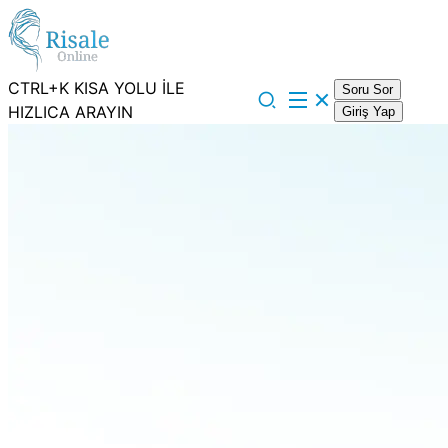
CTRL+K KISA YOLU İLE
Soru Sor
HIZLICA ARAYIN
Giriş Yap