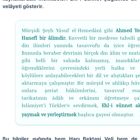
velâyeti gösterir.
Mürşidi Şeyh Yûsuf el-Hemedânî gibi
Ahmed Ye
Hanefî bir âlimdir.
Kuvvetli bir medrese tahsili 
din ilimleri yanında tasavvufu da iyice öğren
Bununla beraber devrinin birçok din âlim ve muta
gibi belli bir sahada kalmamış, inandıklar
öğrendiklerini çevresindeki yerli halka ve
köylülere anlayabilecekleri bir dil ve alıştıkları şe
aktarmaya çalışmıştır. Bir mürşid ve ahlâkçı hüvi
onlara şeriat hükümlerini, tasavvuf esasl
tarikatının âdâb ve erkânını öğretmeye çal
İslâmiyet’i Türkler’e sevdirmek,
Ehl-i sünnet ak
yaymak ve yerleştirmek
başlıca gayesi olmuştur.
Bu bilgiler ışığında hem Hacı Bektaşi Veli hem de