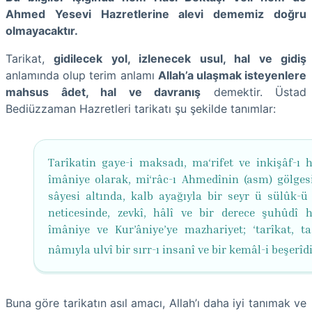
Ahmed Yesevi Hazretlerine alevi dememiz doğru
olmayacaktır.
Tarikat,
gidilecek yol, izlenecek usul, hal ve gidiş
anlamında olup terim anlamı
Allah’a ulaşmak isteyenlere
mahsus âdet, hal ve davranış
demektir. Üstad
Bediüzzaman Hazretleri tarikatı şu şekilde tanımlar:
Tarîkatin gaye-i maksadı, ma‘rifet ve inkişâf-ı h
îmâniye olarak, mi‘râc-ı Ahmedînin (asm) gölges
sâyesi altında, kalb ayağıyla bir seyr ü sülûk-ü
neticesinde, zevkî, hâlî ve bir derece şuhûdî h
îmâniye ve Kur’âniye’ye mazhariyet; ‘tarîkat, ta
nâmıyla ulvî bir sırr-ı insanî ve bir kemâl-i beşerîd
Buna göre tarikatın asıl amacı, Allah’ı daha iyi tanımak ve