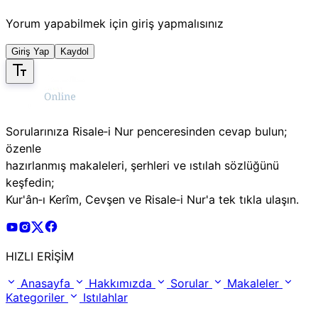
Yorum yapabilmek için giriş yapmalısınız
Giriş Yap
Kaydol
Sorularınıza Risale‑i Nur penceresinden cevap bulun;
özenle
hazırlanmış makaleleri, şerhleri ve ıstılah sözlüğünü
keşfedin;
Kur'ân‑ı Kerîm, Cevşen ve Risale‑i Nur'a tek tıkla ulaşın.
Risale Online Youtube Hesabı
Risale Online Instagram Hesabı
Risale Online X Hesabı
Risale Online Facebook Hesabı
HIZLI ERİŞİM
Anasayfa
Hakkımızda
Sorular
Makaleler
Kategoriler
Istılahlar