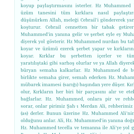
koyup paylaştırmasını isterler. Hz Muhammed 
üzüm tanesini tüm kırklara nasıl paylaştır
düşünürken Allah, meleği Cebrail’i göndererek ya
koşturur. Cebrail cennetten bir tabak getire
Muhammed’in yanına gelir ve şerbet eyle ey M
diyerek yol gösterir. Hz Muhammed nurdan bu ta
koyar ve üzümü ezerek şerbet yapar ve kırkları
koyar. Kırklar bu şerbetten içerler ve tü
yaratılıştaki gibi sarhoş olurlar ve ya Allah diyer
büryan semaha kalkarlar. Hz Muhammed de bu
birlikte semaha girer, semah ederken Hz. Muha
mübarek imamesi (sarığı) başından yere düşer. Kır
olur, Kırkların her biri bir parçasını alır ve ete
bağlarlar. Hz. Muhammed, onlara pir ve rehbe
sorar, onlar pirimiz Şah-ı Merdan Ali, rehberimiz 
(as) derler. Bunun üzerine Hz. Muhammed Ali’ni
olduğunu anlar. Ali, Hz. Muhammed’in yanına doğru
Hz. Muhammed tecella ve temanna ile Ali’ye yol gö