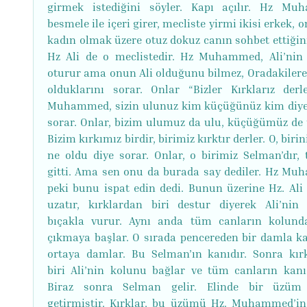
girmek istediğini söyler. Kapı açılır. Hz M
besmele ile içeri girer, mecliste yirmi ikisi erkek, o
kadın olmak üzere otuz dokuz canın sohbet ettiğini
Hz Ali de o meclistedir. Hz Muhammed, Ali’nin
oturur ama onun Ali olduğunu bilmez, Oradakilere
olduklarını sorar. Onlar “Bizler Kırklarız derle
Muhammed, sizin ulunuz kim küçüğünüz kim diye
sorar. Onlar, bizim ulumuz da ulu, küçüğümüz de 
Bizim kırkımız birdir, birimiz kırktır derler. O, birin
ne oldu diye sorar. Onlar, o birimiz Selman’dır, 
gitti. Ama sen onu da burada say dediler. Hz M
peki bunu ispat edin dedi. Bunun üzerine Hz. Ali
uzatır, kırklardan biri destur diyerek Ali’nin
bıçakla vurur. Aynı anda tüm canların kolun
çıkmaya başlar. O sırada pencereden bir damla ka
ortaya damlar. Bu Selman’ın kanıdır. Sonra kır
biri Ali’nin kolunu bağlar ve tüm canların kanı
Biraz sonra Selman gelir. Elinde bir üzüm 
getirmiştir. Kırklar, bu üzümü Hz. Muhammed’i