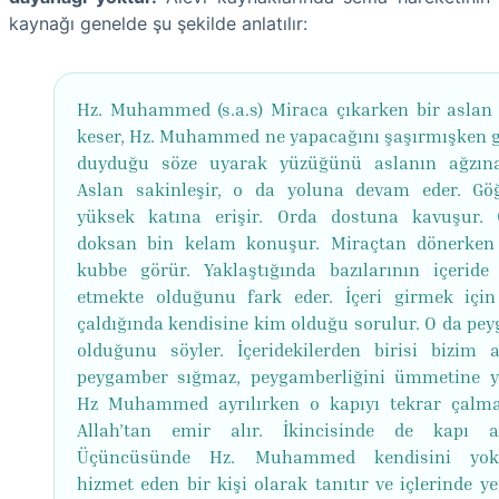
kaynağı genelde şu şekilde anlatılır:
Hz. Muhammed (s.a.s) Miraca çıkarken bir aslan
keser, Hz. Muhammed ne yapacağını şaşırmışken 
duyduğu söze uyarak yüzüğünü aslanın ağzına
Aslan sakinleşir, o da yoluna devam eder. G
yüksek katına erişir. Orda dostuna kavuşur.
doksan bin kelam konuşur. Miraçtan dönerken
kubbe görür. Yaklaştığında bazılarının içeride
etmekte olduğunu fark eder. İçeri girmek için
çaldığında kendisine kim olduğu sorulur. O da pe
olduğunu söyler. İçeridekilerden birisi bizim 
peygamber sığmaz, peygamberliğini ümmetine y
Hz Muhammed ayrılırken o kapıyı tekrar çalma
Allah’tan emir alır. İkincisinde de kapı a
Üçüncüsünde Hz. Muhammed kendisini yoks
hizmet eden bir kişi olarak tanıtır ve içlerinde y