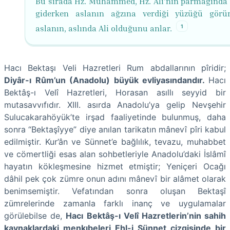
Bu sırada Hz. Muhammed, Hz. Ali’nin parmağında
giderken aslanın ağzına verdiği yüzüğü gör
1
aslanın, aslında Ali olduğunu anlar.
Hacı Bektaşı Veli Hazretleri Rum abdallarının pîridir;
Diyâr-ı Rûm’un (Anadolu) büyük evliyasındandır.
Hacı
Bektâş-ı Velî Hazretleri, Horasan asıllı seyyid bir
mutasavvıfıdır. XIII. asırda Anadolu’ya gelip Nevşehir
Sulucakarahöyük’te irşad faaliyetinde bulunmuş, daha
sonra “Bektaşîyye” diye anılan tarikatın mânevî pîri kabul
edilmiştir. Kur’ân ve Sünnet’e bağlılık, tevazu, muhabbet
ve cömertliği esas alan sohbetleriyle Anadolu’daki İslâmî
hayatın kökleşmesine hizmet etmiştir; Yeniçeri Ocağı
dâhil pek çok zümre onun adını mânevî bir alâmet olarak
benimsemiştir. Vefatından sonra oluşan Bektaşî
zümrelerinde zamanla farklı inanç ve uygulamalar
görülebilse de,
Hacı Bektâş-ı Velî Hazretlerin’nin sahih
kaynaklardaki menkıbeleri Ehl-i Sünnet çizgisinde bir