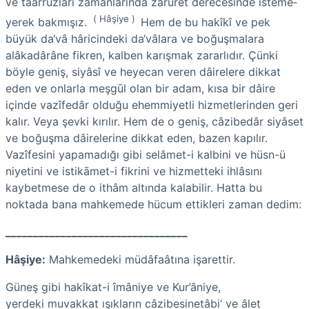
ve taarruzları zamanla­rında zarûret derecesinde isteme­
(
Hâşiye
)
yerek bakmışız.
Hem de bu hakîkî ve pek
büyük da‘vâ hâricindeki da‘vâlara ve bo­ğuşmalara
alâkadârâne fikren, kalben karışmak zararlıdır. Çünki
böyle geniş, siyâsî ve heyecan veren dâirelere dikkat
eden ve onlarla meşgūl olan bir adam, kısa bir dâire
içinde vazîfedâr olduğu ehemmiyetli hizmetlerinden geri
kalır. Veya şevki kırılır. Hem de o geniş, câzibedâr siyâset
ve boğuşma dâirelerine dikkat eden, bazen kapılır.
Vazîfesini yapamadığı gibi selâmet-i kalbini ve hüsn-ü
niyetini ve istikāmet-i fikrini ve hizmetteki ihlâsını
kaybetmese de o ithâm altında kalabilir. Hatta bu
noktada bana mahkemede hücum ettikleri zaman dedim:
_________________________________
Hâşiye
:
Mahkemedeki müdâfaâtına işarettir.
Güneş gibi hakîkat-i îmâniye ve Kur’âniye,
yerdeki muvakkat ışıkların câzibesinetâbi‘ ve âlet