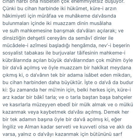
cihan harbi ona nisbeten çok ehemmiyetsiz düşüyor.
Çünki bu cihan harbinde iki hükûmet, küre-i arzın
hâkimiyeti için mürâfaa ve muhâkeme da‘vâsında
bulunmaları içinde iki muazzam dinin musâlaha
ve sulh mahkemesine barışmak da‘vâları açılarak; ve
dinsizliğin dehşetli cereyânı da semâvî dinler ile
mücâdele-i azîmesi başladığı hengâmda, nev‘-i beşerin
sosyalist tabakası ile burjuvalar tâifesinin mahkeme-i
kübrâla­rında açılan büyük da‘vâlarından çok mühim öyle
bir da‘vâ açılmış ve öyle muazzam bir hakîkat meydana
çıkmış ki, o da‘vânın tek bir adama isâbet eden mikdarı,
bu cihan harbinden daha büyüktür. İşte o da‘vâ da budur
ki: Şu zamanda her mü’min için, belki herkes için, küre-i
arz kadar bir bâkî tarla; ve o tarla baştan başa bahçeler
ve kasırlarla müzeyyen ebedî bir mülk almak ve o mülkü
kazanmak veya kaybet­mek da‘vâsı açılmış. Demek her
bir tek adamın başına öyle bir da‘vâ açılmış ki, eğer
İngiliz ve Alman kadar serveti ve kuvveti olsa ve aklı da
varsa, yalnız o da‘vâyı kazanmak için bütününü sarf