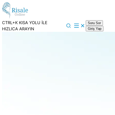
CTRL+K KISA YOLU İLE
Soru Sor
HIZLICA ARAYIN
Giriş Yap