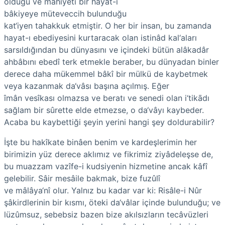
olduğu ve mâhiyeti bir hayat-ı
bâkiyeye müteveccih bulunduğu
kat‘iyen tahakkuk etmiştir. O her bir insan, bu zamanda
hayat-ı ebediyesini kurtaracak olan istinâd kal‘aları
sarsıldığından bu dünyasını ve içindeki bütün alâkadâr
ahbâbını ebedî terk etmekle beraber, bu dünya­dan binler
derece daha mükemmel bâkî bir mülkü de kaybetmek
veya kazanmak da‘vâsı başına açılmış. Eğer
îmân vesîkası olmazsa ve beratı ve senedi olan i‘tikādı
sağlam bir sûrette elde etmezse, o da‘vâyı kaybeder.
Acaba bu kaybettiği şeyin yerini hangi şey doldurabilir?
İşte bu hakîkate binâen benim ve kardeşlerimin her
birimizin yüz derece aklımız ve fikrimiz ziyâdeleşse de,
bu muazzam vazîfe-i kudsiyenin hizmetine ancak kâfî
gelebilir. Sâir mesâile bakmak, bize fuzûlî
ve mâlâya‘nî olur. Yalnız bu kadar var ki: Risâle-i Nûr
şâkirdlerinin bir kısmı, öteki da‘vâlar içinde bulunduğu; ve
lüzûmsuz, sebebsiz bazen bize akılsızların tecâvüzleri