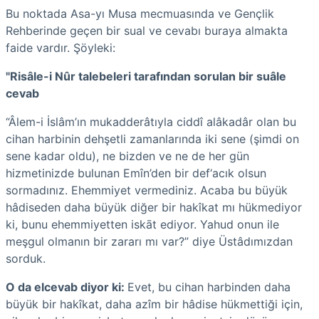
Bu noktada Asa-yı Musa mecmuasında ve Gençlik
Rehberinde geçen bir sual ve cevabı buraya almakta
faide vardır. Şöyleki:
"Risâle-i Nûr talebeleri tarafından sorulan bir suâle
cevab
“Âlem-i İslâm’ın mukadderâtıyla ciddî alâkadâr olan bu
cihan harbinin dehşetli zamanlarında iki sene (şimdi on
sene kadar oldu), ne bizden ve ne de her gün
hizmetinizde bulunan Emîn’den bir def‘acık olsun
sormadınız. Ehemmiyet vermediniz. Acaba bu büyük
hâdiseden daha büyük diğer bir hakîkat mı hükmediyor
ki, bunu ehemmiyetten iskāt ediyor. Yahud onun ile
meşgul olmanın bir zararı mı var?” diye Üstâdımızdan
sorduk.
O da elcevab diyor ki:
Evet, bu cihan harbinden daha
büyük bir hakîkat, daha azîm bir hâdise hükmettiği için,