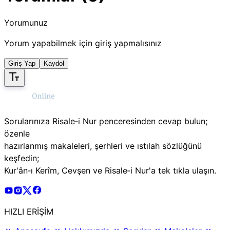
Yorumunuz
Yorum yapabilmek için giriş yapmalısınız
Giriş Yap
Kaydol
Sorularınıza Risale‑i Nur penceresinden cevap bulun;
özenle
hazırlanmış makaleleri, şerhleri ve ıstılah sözlüğünü
keşfedin;
Kur'ân‑ı Kerîm, Cevşen ve Risale‑i Nur'a tek tıkla ulaşın.
Risale Online Youtube Hesabı
Risale Online Instagram Hesabı
Risale Online X Hesabı
Risale Online Facebook Hesabı
HIZLI ERİŞİM