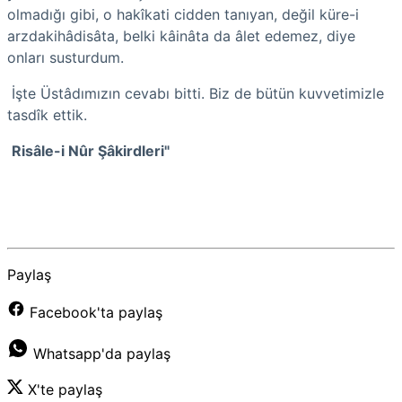
olmadığı gibi, o hakîkati cidden tanıyan, değil küre-i
arzdakihâdisâta, belki kâinâta da âlet edemez, diye
onları susturdum.
İşte Üstâdımızın cevabı bitti. Biz de bütün kuvvetimizle
tasdîk ettik.
Risâle-i Nûr Şâkirdleri"
Paylaş
Facebook'ta paylaş
Whatsapp'da paylaş
X'te paylaş