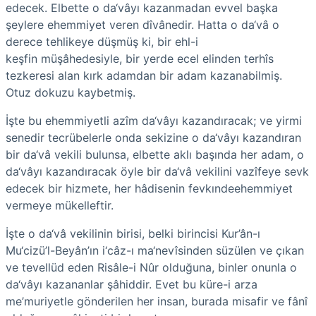
edecek. Elbette o da‘vâyı kazanmadan evvel başka
şeylere ehemmiyet veren dîvânedir. Hatta o da‘vâ o
derece tehlikeye düşmüş ki, bir ehl-i
keşfin müşâhedesiyle, bir yerde ecel elinden terhîs
tezkeresi alan kırk adamdan bir adam kazanabilmiş.
Otuz dokuzu kaybetmiş.
İşte bu ehemmiyetli azîm da‘vâyı kazandıracak; ve yirmi
senedir tecrübelerle onda sekizine o da‘vâyı kazandıran
bir da‘vâ vekili bulunsa, elbette aklı başında her adam, o
da‘vâyı kazandıracak öyle bir da‘vâ vekilini vazîfeye sevk
edecek bir hizmete, her hâdisenin fevkındeehemmiyet
vermeye mükelleftir.
İşte o da‘vâ vekilinin birisi, belki birincisi Kur’ân-ı
Mu‘cizü’l-Beyân’ın i‘câz-ı ma‘nevîsinden süzülen ve çıkan
ve tevellüd eden Risâle-i Nûr olduğuna, binler onunla o
da‘vâyı kazananlar şâhiddir. Evet bu küre-i arza
me’muriyetle gönderilen her insan, burada misafir ve fânî