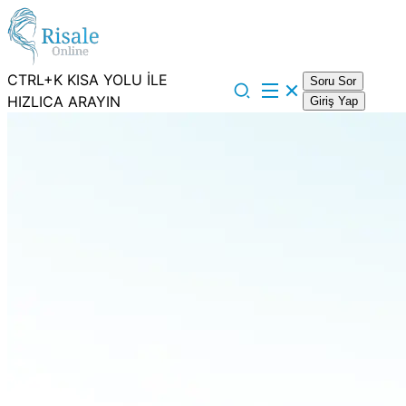
CTRL+K KISA YOLU İLE
Soru Sor
HIZLICA ARAYIN
Giriş Yap