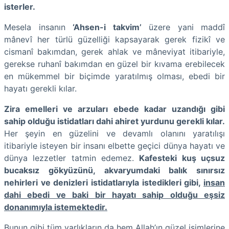
isterler.
Mesela insanın
‘Ahsen-i takvim’
üzere yani maddî
mânevî her türlü güzelliği kapsayarak gerek fizikî ve
cismanî bakımdan, gerek ahlak ve mâneviyat itibariyle,
gerekse ruhanî bakımdan en güzel bir kıvama erebilecek
en mükemmel bir biçimde yaratılmış olması, ebedi bir
hayatı gerekli kılar.
Zira emelleri ve arzuları ebede kadar uzandığı gibi
sahip olduğu istidatları dahi ahiret yurdunu gerekli kılar.
Her şeyin en güzelini ve devamlı olanını yaratılışı
itibariyle isteyen bir insanı elbette geçici dünya hayatı ve
dünya lezzetler tatmin edemez.
Kafesteki kuş uçsuz
bucaksız gökyüzünü, akvaryumdaki balık sınırsız
nehirleri ve denizleri istidatlarıyla istedikleri gibi,
insan
dahi ebedi ve baki bir hayatı sahip olduğu eşsiz
donanımıyla istemektedir.
Bunun gibi tüm varlıkların da hem Allah’ın güzel isimlerine