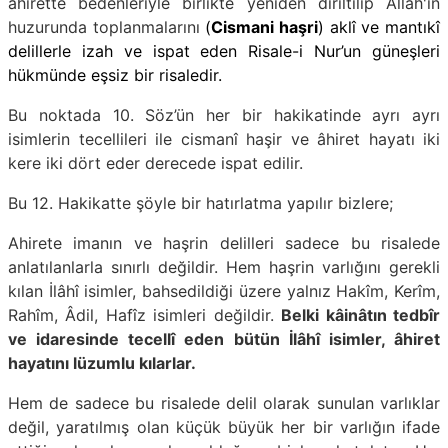
âhirette bedenleriyle birlikte yeniden diriltilip Allah'ın
huzurunda toplanmalarını
(
Cismani haşri
) aklî ve mantıkî
delillerle izah ve ispat eden Risale-i Nur’un güneşleri
hükmünde eşsiz bir risaledir.
Bu noktada 10. Söz’ün her bir hakikatinde ayrı ayrı
isimlerin tecellileri ile cismanî haşir ve âhiret hayatı iki
kere iki dört eder derecede ispat edilir.
Bu 12. Hakikatte şöyle bir hatırlatma yapılır bizlere;
Ahirete imanın ve haşrin delilleri sadece bu risalede
anlatılanlarla sınırlı değildir. Hem haşrin varlığını gerekli
kılan İlâhî isimler, bahsedildiği üzere yalnız Hakîm, Kerîm,
Rahîm, Âdil, Hafîz isimleri değildir.
Belki kâinâtın tedbî­r
ve idaresinde tecellî eden bütün İlâhî isimler, âhiret
hayatını lüzumlu kılarlar.
Hem de sadece bu risalede delil olarak sunulan varlıklar
değil, yaratılmış olan küçük büyük her bir varlığın ifade