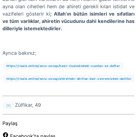
ayna olan cihetleri hem de ahireti gerekli kılan istidat ve
vazifeleri gösterir ki
; Allah’ın bütün isimleri ve sıfatları
ve tüm varlıklar, ahiretin vücudunu dahi kendilerine has
dilleriyle istemektedirler.
Ayrıca bakınız;
https://risale.online/soru-cevap/hasir-risalesindeki-cuzdan-ve-defter
https://risale.online/soru-cevap/ahiretteki-dirilise-dair-cevremizden-deliller
Zülfikar, 49
[1]
Paylaş
Facebook'ta paylaş