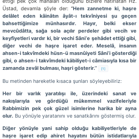
ettiği pek çok manaları olduğunu bizlere hatırlatan Hz.
Üstad, devamla şöyle der:
‘’
Hem zannetme ki, haşre
delâlet eden kâinâtın âyât-ı tekvîniyesi şu geçen
bahsettiğimize münhasırdır. Hayır, belki ekser
mevcûdâtta, sağa sola açılır perdeler gibi vecih ve
keyfiyetleri vardır ki, bir vechi Sâni‘e şehâdet ettiği gibi,
diğer vechi de haşre işaret eder. Meselâ, insanın
ahsen-i takvîmdeki hüsn-ü masnûiyeti Sâni‘i gösterdiği
gibi, o ahsen-i takvîmdeki kābiliyet-i câmiasıyla kısa bir
zamanda zevâl bulması, haşri gösterir.’’
[1]
Bu metinden hareketle kısaca şunları söyleyebiliriz:
Her bir varlık yaratılışı ile, üzerindeki sanat ve
nakışlarıyla ve gördüğü mükemmel vazifeleriyle
Rabbimizin pek çok güzel isimlerine harika bir ayna
olur.
Bu yönüyle yaratanını ve sanatkârını göstermiş olur.
Diğer yönüyle yani sahip olduğu kabiliyetleriyle de
haşre işaret edip ahiret hayatını bütün istidatlarıyla