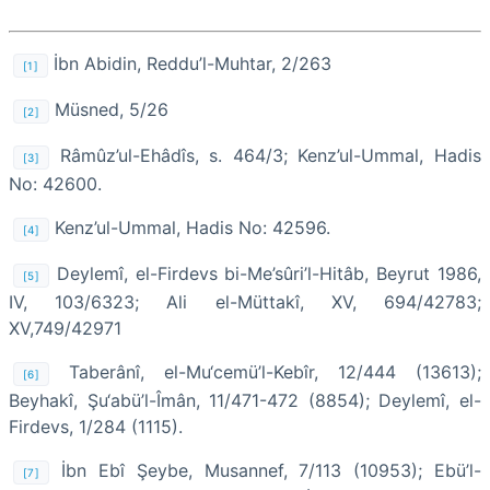
İbn Abidin, Reddu’l-Muhtar, 2/263
[1]
Müsned, 5/26
[2]
Râmûz’ul-Ehâdîs, s. 464/3; Kenz’ul-Ummal, Hadis
[3]
No: 42600.
Kenz’ul-Ummal, Hadis No: 42596.
[4]
Deylemî, el-Firdevs bi-Me’sûri’l-Hitâb, Beyrut 1986,
[5]
IV, 103/6323; Ali el-Müttakî, XV, 694/42783;
XV,749/42971
Taberânî, el-Mu‘cemü’l-Kebîr, 12/444 (13613);
[6]
Beyhakî, Şu‘abü’l-Îmân, 11/471-472 (8854); Deylemî, el-
Firdevs, 1/284 (1115).
İbn Ebî Şeybe, Musannef, 7/113 (10953); Ebü’l-
[7]