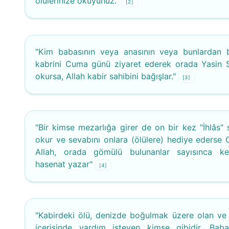
ölülerinize okuyunuz."
[2]
"Kim babasının veya anasının veya bunlardan bi
kabrini Cuma günü ziyaret ederek orada Yasin S
okursa, Allah kabir sahibini bağışlar."
[3]
"Bir kimse mezarlığa girer de on bir kez "İhlâs" s
okur ve sevabını onlara (ölülere) hediye ederse 
Allah, orada gömülü bulunanlar sayısınca ke
hasenat yazar"
[4]
"Kabirdeki ölü, denizde boğulmak üzere olan ve
içerisinde yardım isteyen kimse gibidir. Baba