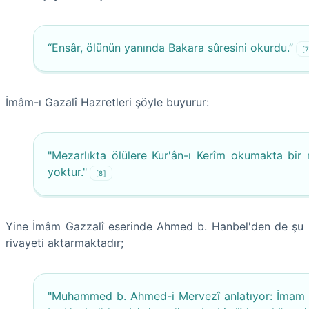
“Ensâr, ölünün yanında Bakara sûresini okurdu.”
[
İmâm-ı Gazalî Hazretleri şöyle buyurur:
"Mezarlıkta ölülere Kur'ân-ı Kerîm okumakta bir
yoktur."
[8]
Yine İmâm Gazzalî eserinde Ahmed b. Hanbel'den de şu
rivayeti aktarmaktadır;
"Muhammed b. Ahmed-i Mervezî anlatıyor: İma