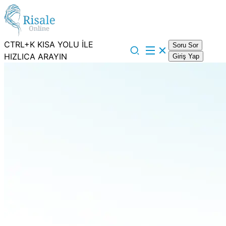
CTRL+K KISA YOLU İLE
Soru Sor
HIZLICA ARAYIN
Giriş Yap