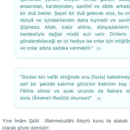
anasından, kardeşinden, samîmî ve sâdık arkad
bir duâ bekler. Şayet bir duâ gelecek olsa, bu on
dünyâ ve içindekilerden daha kıymetli ve seviml
Şüphesiz Allah, kabir ehline, dünyadakileri
bereketiyle dağlar misâli ecir verir. Dirilerin 
gönderebileceği en iyi hediye ise onlar için istiğf
ve onlar adına sadaka vermektir."
[5]
“Sizden biri vefât ettiğinde onu (fazla) bekletmey
serî bir şekilde kabrine götürün! Kabrinin baş
Fâtiha sûresi ve ayak ucunda da Bakara sûr
sonu (Âmene’r-Resûlü) okunsun!”
[6]
Yine İmâm Şa‘bî (Rahmetullâhi Aleyh) konu ile alakalı
olarak şöyle demiştir: