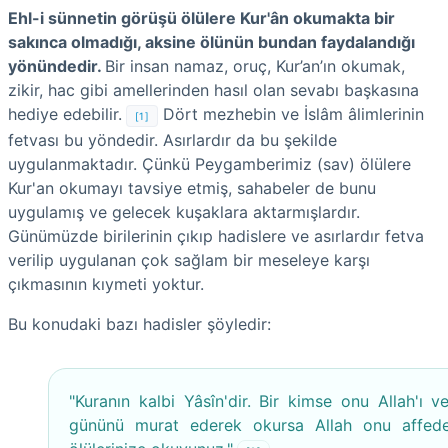
Ehl-i sünnetin görüşü ölülere Kur'ân okumakta bir
sakınca olmadığı, aksine ölünün bundan faydalandığı
yönündedir.
Bir insan namaz, oruç, Kur’an’ın okumak,
zikir, hac gibi amellerinden hasıl olan sevabı başkasına
hediye edebilir.
Dört mezhebin ve İslâm âlimlerinin
[1]
fetvası bu yöndedir. Asırlardır da bu şekilde
uygulanmaktadır. Çünkü Peygamberimiz (sav) ölülere
Kur'an okumayı tavsiye etmiş, sahabeler de bunu
uygulamış ve gelecek kuşaklara aktarmışlardır.
Günümüzde birilerinin çıkıp hadislere ve asırlardır fetva
verilip uygulanan çok sağlam bir meseleye karşı
çıkmasının kıymeti yoktur.
Bu konudaki bazı hadisler şöyledir:
"Kuranın kalbi Yâsîn'dir. Bir kimse onu Allah'ı ve
gününü murat ederek okursa Allah onu affed