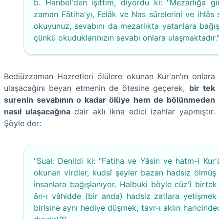
b. Hanbel'den işittim, diyordu ki: "Mezarlığa gir
zaman Fâtiha'yı, Felâk ve Nas sûrelerini ve ihlâs 
okuyunuz, sevabını da mezarlıkta yatanlara bağışl
çünkü okuduklarınızın sevabı onlara ulaşmaktadır.
Bediüzzaman Hazretleri ölülere okunan Kur'an'ın onlara
ulaşacağını beyan etmenin de ötesine geçerek,
bir tek
surenin sevabının o kadar ölüye hem de bölünmeden
nasıl ulaşacağına
dair aklı ikna edici izahlar yapmıştır.
Şöyle der:
"Sual: Denildi ki: "Fatiha ve Yâsin ve hatm-i Kur'
okunan virdler, kudsî şeyler bazan hadsiz ölmüş
insanlara bağışlanıyor. Halbuki böyle cüz'î birtek
ân-ı vâhidde (bir anda) hadsiz zatlara yetişmek
birisine aynı hediye düşmek, tavr-ı aklın haricinded