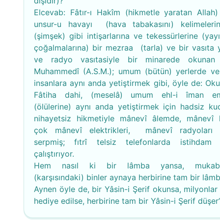
dışıdır)?"
Elcevab: Fâtır-ı Hakîm (hikmetle yaratan Allah) 
unsur-u havayı (hava tabakasını) kelimeler
(şimşek) gibi intişarlarına ve tekessürlerine (yay
çoğalmalarına) bir mezraa (tarla) ve bir vasıta 
ve radyo vasıtasiyle bir minarede okunan 
Muhammedî (A.S.M.); umum (bütün) yerlerde 
insanlara aynı anda yetiştirmek gibi, öyle de: Oku
Fâtiha dahi, (meselâ) umum ehl-i îman em
(ölülerine) aynı anda yetiştirmek için hadsiz ku
nihayetsiz hikmetiyle mânevî âlemde, mânevî
çok mânevî elektrikleri, mânevî radyoları 
serpmiş; fıtrî telsiz telefonlarda istihdam 
çalıştırıyor.
Hem nasıl ki bir lâmba yansa, mukabil
(karşısındaki) binler aynaya herbirine tam bir lâmb
Aynen öyle de, bir Yâsin-i Şerif okunsa, milyonlar
hediye edilse, herbirine tam bir Yâsin-i Şerif düşer