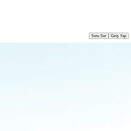
Soru Sor
Giriş Yap