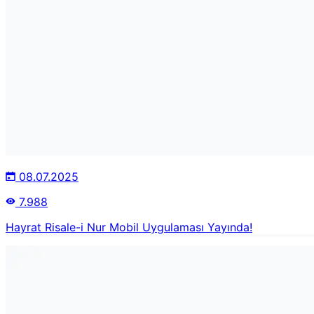
08.07.2025
7.988
Hayrat Risale-i Nur Mobil Uygulaması Yayında!