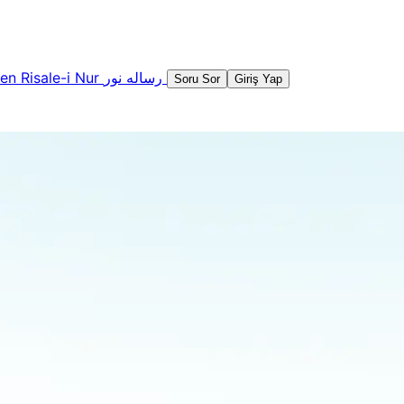
şen
Risale-i Nur
رساله نور
Soru Sor
Giriş Yap