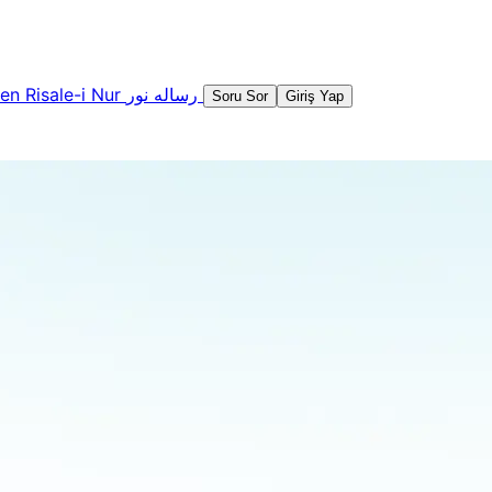
şen
Risale-i Nur
رساله نور
Soru Sor
Giriş Yap