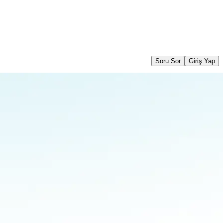
Soru Sor
Giriş Yap