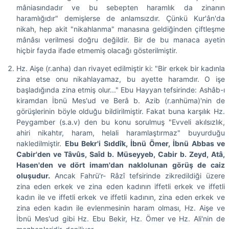
mâniasındadır ve bu sebepten haramlık da zinanın
haramlığıdır" demişlerse de anlamsızdır. Çünkü Kur'ân'da
nikah, hep akit "nikahlanma" manasına geldiğinden çiftleşme
mânâsı verilmesi doğru değildir. Bir de bu manaca ayetin
hiçbir fayda ifade etmemiş olacağı gösterilmiştir.
Hz. Aişe (r.anha) dan rivayet edilmiştir ki: "Bir erkek bir kadınla
zina etse onu nikahlayamaz, bu ayette haramdır. O işe
başladığında zina etmiş olur..." Ebu Hayyan tefsirinde: Ashâb-ı
kiramdan İbnü Mes'ud ve Berâ b. Azib (r.anhüma)'nin de
görüşlerinin böyle olduğu bildirilmiştir. Fakat buna karşılık Hz.
Peygamber (s.a.v) den bu konu sorulmuş "Evveli akılsızlık,
ahiri nikahtır, haram, helali haramlaştırmaz" buyurduğu
nakledilmiştir.
Ebu Bekr'i Sıddîk, İbnü Ömer, İbnü Abbas ve
Cabir'den ve Tâvûs, Saîd b. Müseyyeb, Cabir b. Zeyd, Atâ,
Hasen'den ve dört imam'dan naklolunan görüş de caiz
oluşudur.
Ancak Fahrü'r- Râzî tefsirinde zikredildiği üzere
zina eden erkek ve zina eden kadının iffetli erkek ve iffetli
kadın ile ve iffetli erkek ve iffetli kadının, zina eden erkek ve
zina eden kadın ile evlenmesinin haram olması, Hz. Aişe ve
İbnü Mes'ud gibi Hz. Ebu Bekir, Hz. Ömer ve Hz. Ali'nin de