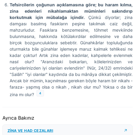
Tefsircilerin çoğunun açıklamasına göre; bu haram kılma,
zina edenleri nikahlamaktan müminleri sakındırıp
korkutmak için mübalağa içindir.
Çünkü diyorlar; zina
damgası basılmış fasıkların peşine takılmak caiz değil,
mahzurludur. Fasıklara benzemesine, töhmet mevkiinde
bulunmasına, hakkında kötülakırdılar edilmesine ve daha
birçok bozgunculuklara sebebtir. Günahkârlar topluluğunda
oturmakta bile günahlar işlemeye maruz kalmak tehlikesi ne
kadar çoktur! Artık zina eden kadınlar, kahpelerle evlenmek
nasıl olur? "Aranızdaki bekarları, kölelerinizden ve
cariyelerinizden iyi olanları evlendirin" (Nûr, 24/32) emrindeki
"Salâh" "iyi olanlar" kaydında da bu mânâya dikkat çekilmiştir.
Ancak bir mümin, kaçınılması gereken böyle haram bir nikahı -
faraza- yapmış olsa o nikah , nikah olur mu? Yoksa o da bir
4
zina mı olur?
Ayrıca Bakınız
ZİNA VE HAD CEZALARI