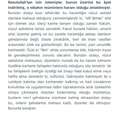
Resulullah'tan izin istemişler, bunun üzerine bu âyet
indirilmiş, o nikahın müminlere haram olduğu anlatılmıştır.
Bundan dolayı bazı tefsirciler bu haramlığın nüzul sebebi
olanlara mahsus olduğunu zannetmişlerdir ki, "elif lâmlar" ahd
için demek olur. Gerçi karine tamam olduğu zaman hüküm,
nüzul sebebine tahsis olunabilir. Fakat burada hüküm, umumî
sıfat üzerine gelmiş ve bu suretle haramlığa sebep olanların
şahıslarında değil; ötede zinakârlık, beri de iman vasıfları
arasındaki zıtlık da gösterilmiştir. Bu ise tamim, yani umumîlik
karinesidir. Öyle ki "lâm" ahde yorumlansa bile, hükmün kıyas
ile genelleştirilmesi zorunlu olacaktır. Bundan dolayı, nüzul
sebebine mahsustur, diyenlerin muradı da bu haram kılmanın
özellikle kerhane fahişeleri hakkında olduğunu söy lemektir. Ve
bu fahişelerin belirgin özelliği ise zinayı helal kabul etme veya
hafife alma demektir ki, küfürdür. İslâmiyetin hakimiyeti ile o
cahiliyet kalıntısı olan kerhaneler kalkmış ve had cezalarının
konulması ve uygulanması İslâm topraklarında artık öylelerinin
ortaya çıkmasına meydan bırakmamış olduğu müddetçe,
bunların nev'i şahıslarına münhasır kalmış olmasından dolayı
bu, onların şahıslarına mahsus kaldı, diyenler de olmuştur.
Bununla beraber: