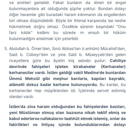
ve emirleri geneldir. Fakat bunların da dinen bir engel
bulunmayanlara ait olduğunda şüphe yoktur. Bundan dolayı
diğer haramlar gibi buradaki haram kılınmanın da engellerden
biri olması düşünülebilir. Böyle bir ihtimal karşısında ise neshe
hükmetmek doğru olmaz. Özellikle sûrenin başındaki "Onu
farz kıldık" kelâmı bu sûrede m ensuh bir hüküm
bulunmadığını anlatmak için yeterlidir.
Abdullah b. Ömer'den, İbnü Abbas'tan (r.anhüm) Mücahid'den,
Said b. Cübeyr'den ve yine Saîd b. Müseyyeb'den gelen
rivayetlere göre bu âyetin iniş sebebi şudur:
Cahiliye
devrinde fahişeleri işleten kirahaneler (Kerhaneler)
kerhaneciler vardı. İslâm geldiği vakit Medine'de bunlardan
Ümmü Mehzûl gibi meşhur karılarla, kapıları bayraklı,
alâmetli dokuz kadar kerhane bulunuyordu.
Bu karılar, bu
kerhaneciler hep müşriklerden idi. İçlerinde servet edinmiş
olanları vardı.
İslâm'da zina haram olduğundan bu fahişelerden bazıları,
yeni Müslüman olmuş olan bazısına nikah teklif etmiş ve
kabul ederlerse nafakalarını taahhüt etmek istemiş, onlar da
fakirlikleri ve ihtiyaç içinde bulunduklarından dolayı