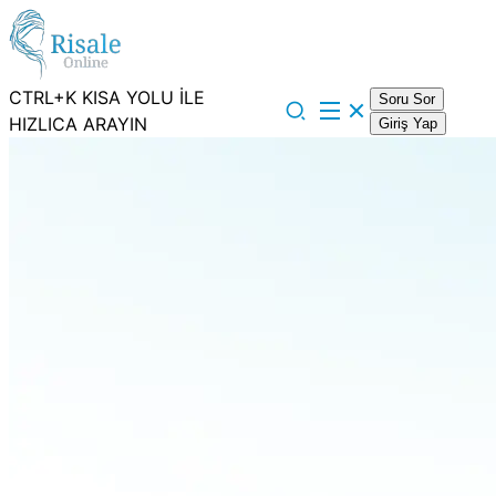
CTRL+K KISA YOLU İLE
Soru Sor
HIZLICA ARAYIN
Giriş Yap