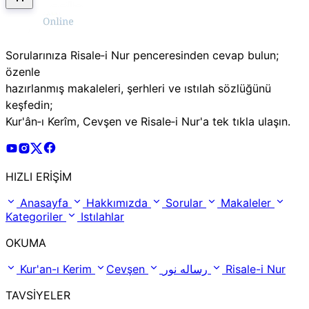
Sorularınıza Risale‑i Nur penceresinden cevap bulun;
özenle
hazırlanmış makaleleri, şerhleri ve ıstılah sözlüğünü
keşfedin;
Kur'ân‑ı Kerîm, Cevşen ve Risale‑i Nur'a tek tıkla ulaşın.
Risale Online Youtube Hesabı
Risale Online Instagram Hesabı
Risale Online X Hesabı
Risale Online Facebook Hesabı
HIZLI ERİŞİM
Anasayfa
Hakkımızda
Sorular
Makaleler
Kategoriler
Istılahlar
OKUMA
Kur'an-ı Kerim
Cevşen
رساله نور
Risale-i Nur
TAVSİYELER