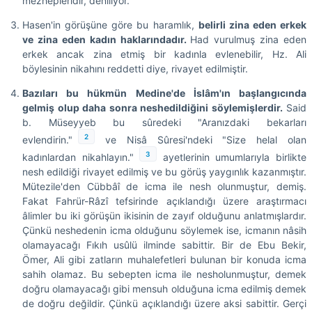
mezhepleridir, deniliyor.
Hasen'in görüşüne göre bu haramlık,
belirli zina eden erkek
ve zina eden kadın haklarındadır.
Had vurulmuş zina eden
erkek ancak zina etmiş bir kadınla evlenebilir, Hz. Ali
böylesinin nikahını reddetti diye, rivayet edilmiştir.
Bazıları bu hükmün Medine'de İslâm'ın başlangıcında
gelmiş olup daha sonra neshedildiğini söylemişlerdir.
Said
b. Müseyyeb bu sûredeki "Aranızdaki bekarları
2
evlendirin."
ve Nisâ Sûresi'ndeki "Size helal olan
3
kadınlardan nikahlayın."
ayetlerinin umumlarıyla birlikte
nesh edildiği rivayet edilmiş ve bu görüş yaygınlık kazanmıştır.
Mütezile'den Cübbâî de icma ile nesh olunmuştur, demiş.
Fakat Fahrür-Râzî tefsirinde açıklandığı üzere araştırmacı
âlimler bu iki görüşün ikisinin de zayıf olduğunu anlatmışlardır.
Çünkü neshedenin icma olduğunu söylemek ise, icmanın nâsih
olamayacağı Fıkıh usûlü ilminde sabittir. Bir de Ebu Bekir,
Ömer, Ali gibi zatların muhalefetleri bulunan bir konuda icma
sahih olamaz. Bu sebepten icma ile nesholunmuştur, demek
doğru olamayacağı gibi mensuh olduğuna icma edilmiş demek
de doğru değildir. Çünkü açıklandığı üzere aksi sabittir. Gerçi