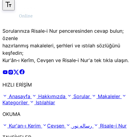
Sorularınıza Risale‑i Nur penceresinden cevap bulun;
özenle
hazırlanmış makaleleri, şerhleri ve ıstılah sözlüğünü
keşfedin;
Kur'ân‑ı Kerîm, Cevşen ve Risale‑i Nur'a tek tıkla ulaşın.
Risale Online Youtube Hesabı
Risale Online Instagram Hesabı
Risale Online X Hesabı
Risale Online Facebook Hesabı
HIZLI ERİŞİM
Anasayfa
Hakkımızda
Sorular
Makaleler
Kategoriler
Istılahlar
OKUMA
Kur'an-ı Kerim
Cevşen
رساله نور
Risale-i Nur