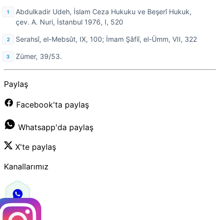
Abdulkadir Udeh, İslam Ceza Hukuku ve Beşerî Hukuk,
çev. A. Nuri, İstanbul 1976, I, 520
Serahsî, el-Mebsût, IX, 100; İmam Şâfiî, el-Ümm, VII, 322
Zümer, 39/53.
Paylaş
Facebook'ta paylaş
Whatsapp'da paylaş
X'te paylaş
Kanallarımız