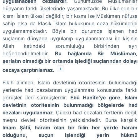
uygulanabilen cezalardır.
Günümüzde Müslümanlar
dünyanın farklı ülkelerinde yaşamaktadır. Bu ülkelerin bir
kısmı İslam ülkesi değildir, bir kısmı ise Müslüman nüfusa
sahip olsa da klasik İslam hukukunun ceza hükümlerini
uygulamamaktadır. Böyle bir durumda işlenen had
suçlarının dünyada uygulanıp uygulanmaması ile kişinin
Allah katındaki sorumluluğu birbirinden ayrı
değerlendirilmelidir.
Bu bağlamda Bir Müslüman,
şeriatın olmadığı bir ortamda işlediği suçlarından dolayı
1
cezaya çarptırılamaz.
Fıkıh âlimleri, İslam devletinin otoritesinin bulunmadığı
yerlerde had cezalarının uygulanması konusunda farklı
görüşler ileri sürmüşlerdir.
Ebû Hanîfe’ye göre, İslam
devletinin otoritesinin bulunmadığı bölgelerde had
cezaları uygulanmaz
. Çünkü had cezaları fertlerin değil,
meşru devlet otoritesinin yetkisindedir. Buna karşılık
İmam Şâfiî, haram olan bir fiilin her yerde haram
olduğunu, suçun işlendiği yerin hükmü