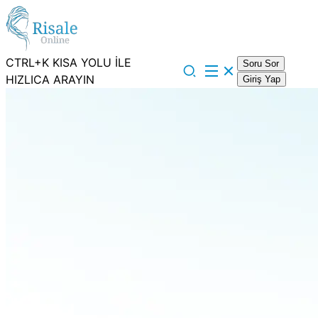
CTRL+K KISA YOLU İLE
Soru Sor
HIZLICA ARAYIN
Giriş Yap