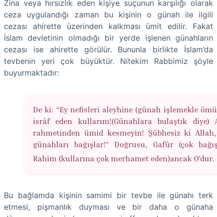
Zina veya hırsızlık eden kişiye suçunun karşılığı olarak
ceza uygulandığı zaman bu kişinin o günah ile ilgili
cezası ahirette üzerinden kalkması ümit edilir. Fakat
İslam devletinin olmadığı bir yerde işlenen günahların
cezası ise ahirette görülür. Bununla birlikte İslam’da
tevbenin yeri çok büyüktür. Nitekim Rabbimiz şöyle
buyurmaktadır:
De ki: “Ey nefisleri aleyhine (günah işlemekle ömür
isrâf eden kullarım!(Günahlara bulaştık diye) A
rahmetinden ümid kesmeyin! Şübhesiz ki Allah
günahları bağışlar!” Doğrusu, Gafûr (çok bağış
Rahîm (kullarına çok merhamet eden)ancak O'dur.
Bu bağlamda kişinin samimi bir tevbe ile günahı terk
etmesi, pişmanlık duyması ve bir daha o günaha