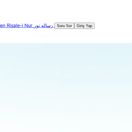
şen
Risale-i Nur
رساله نور
Soru Sor
Giriş Yap