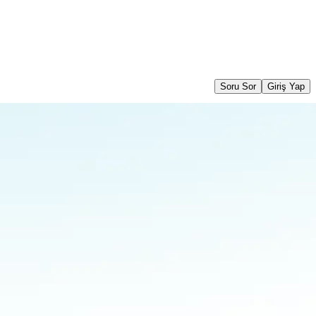
Soru Sor
Giriş Yap