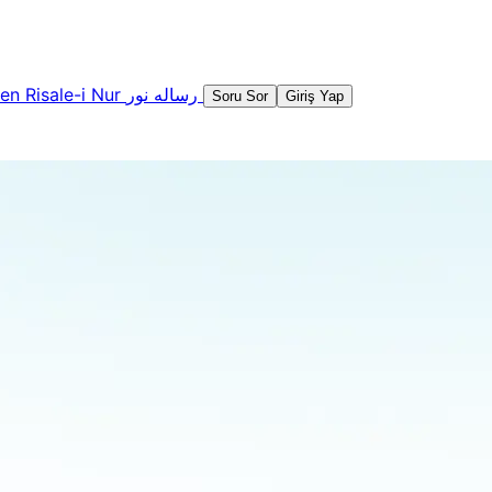
şen
Risale-i Nur
رساله نور
Soru Sor
Giriş Yap