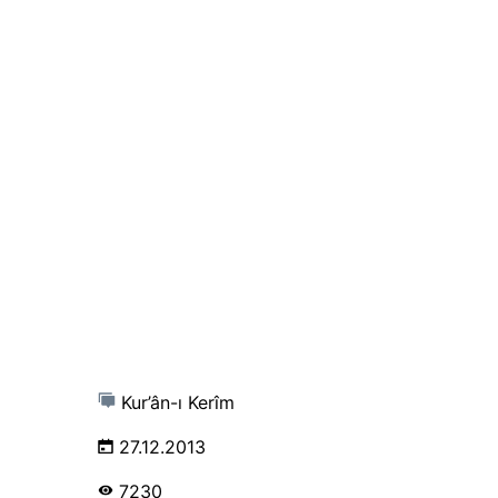
Kur’ân-ı Kerîm
27.12.2013
7230