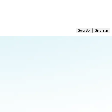
Soru Sor
Giriş Yap