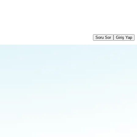
Soru Sor
Giriş Yap