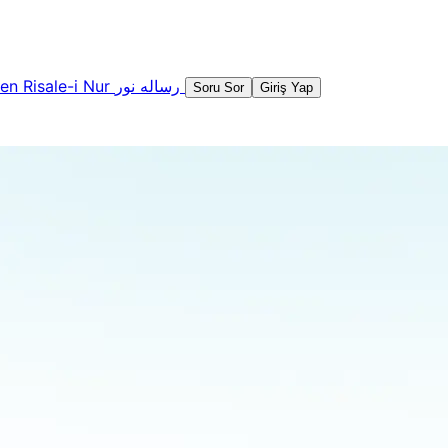
şen
Risale-i Nur
رساله نور
Soru Sor
Giriş Yap