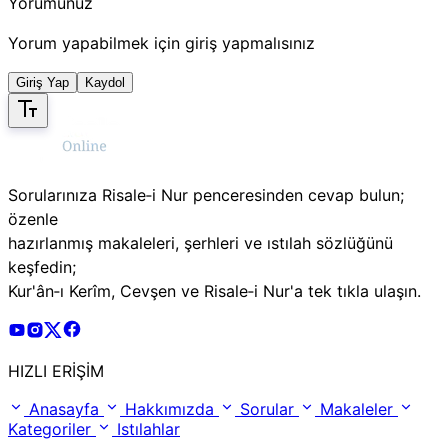
Yorumunuz
Yorum yapabilmek için giriş yapmalısınız
Giriş Yap
Kaydol
Sorularınıza Risale‑i Nur penceresinden cevap bulun;
özenle
hazırlanmış makaleleri, şerhleri ve ıstılah sözlüğünü
keşfedin;
Kur'ân‑ı Kerîm, Cevşen ve Risale‑i Nur'a tek tıkla ulaşın.
Risale Online Youtube Hesabı
Risale Online Instagram Hesabı
Risale Online X Hesabı
Risale Online Facebook Hesabı
HIZLI ERİŞİM
Anasayfa
Hakkımızda
Sorular
Makaleler
Kategoriler
Istılahlar