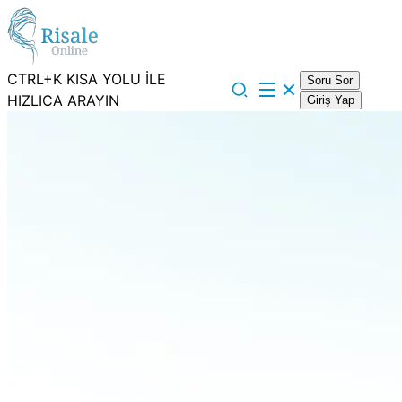
CTRL+K KISA YOLU İLE
Soru Sor
HIZLICA ARAYIN
Giriş Yap