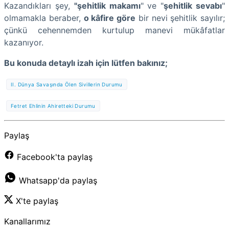
Kazandıkları şey,
"şehitlik makamı
" ve "
şehitlik sevabı
"
olmamakla beraber,
o kâfire göre
bir nevi şehitlik sayılır;
çünkü cehennemden kurtulup manevi mükâfatlar
kazanıyor.
Bu konuda detaylı izah için lütfen bakınız;
II. Dünya Savaşında Ölen Sivillerin Durumu
Fetret Ehlinin Ahiretteki Durumu
Paylaş
Facebook'ta paylaş
Whatsapp'da paylaş
X'te paylaş
Kanallarımız