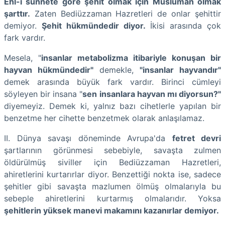
Ehl-i sünnete göre şehit olmak için Müslüman olmak
şarttır.
Zaten Bediüzzaman Hazretleri de onlar şehittir
demiyor.
Şehit hükmündedir diyor.
İkisi arasında çok
fark vardır.
Mesela, "
insanlar metabolizma itibariyle konuşan bir
hayvan hükmündedir"
demekle,
"insanlar hayvandır"
demek arasında büyük fark vardır. Birinci cümleyi
söyleyen bir insana "
sen insanlara hayvan mı diyorsun?"
diyemeyiz. Demek ki, yalnız bazı cihetlerle yapılan bir
benzetme her cihette benzetmek olarak anlaşılamaz.
II. Dünya savaşı döneminde Avrupa'da
fetret devri
şartlarının görünmesi sebebiyle, savaşta zulmen
öldürülmüş siviller için Bediüzzaman Hazretleri,
ahiretlerini kurtarırlar diyor. Benzettiği nokta ise, sadece
şehitler gibi savaşta mazlumen ölmüş olmalarıyla bu
sebeple ahiretlerini kurtarmış olmalarıdır. Yoksa
şehitlerin yüksek manevi makamını kazanırlar demiyor.