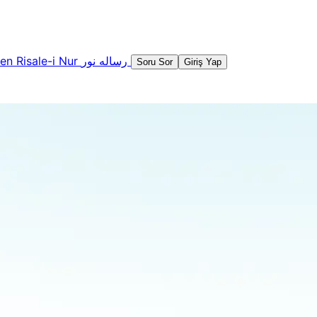
şen
Risale-i Nur
رساله نور
Soru Sor
Giriş Yap