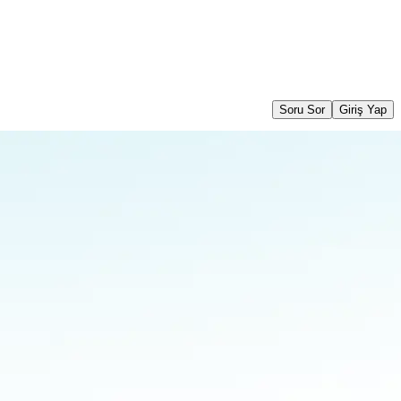
Soru Sor
Giriş Yap