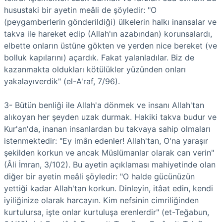
husustaki bir ayetin meâli de şöyledir: "O
(peygamberlerin gönderildiği) ülkelerin halkı inansalar ve
takva ile hareket edip (Allah'ın azabından) korunsalardı,
elbette onların üstüne gökten ve yerden nice bereket (ve
bolluk kapılarını) açardık. Fakat yalanladılar. Biz de
kazanmakta oldukları kötülükler yüzünden onları
yakalayıverdik" (el-A'raf, 7/96).
3- Bütün benliği ile Allah'a dönmek ve insanı Allah'tan
alıkoyan her şeyden uzak durmak. Hakiki takva budur ve
Kur'an'da, inanan insanlardan bu takvaya sahip olmaları
istenmektedir: "Ey imân edenler! Allah'tan, O'na yaraşır
şekilden korkun ve ancak Müslümanlar olarak can verin"
(Âli İmran, 3/102). Bu ayetin açıklaması mahiyetinde olan
diğer bir ayetin meâli şöyledir: "O halde gücünüzün
yettiği kadar Allah'tan korkun. Dinleyin, itâat edin, kendi
iyiliğinize olarak harcayın. Kim nefsinin cimriliğinden
kurtulursa, işte onlar kurtuluşa erenlerdir" (et-Teğabun,