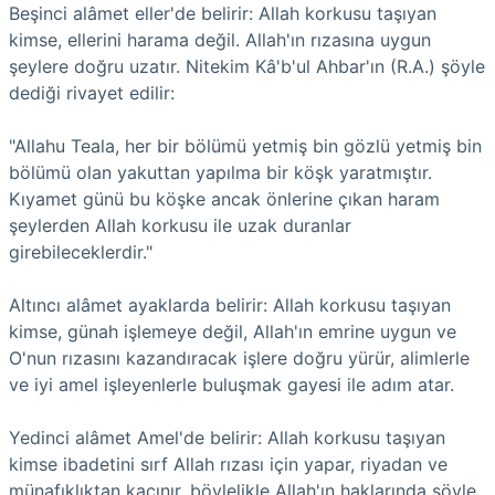
Beşinci alâmet eller'de belirir: Allah korkusu taşıyan
kimse, ellerini harama değil. Allah'ın rızasına uygun
şeylere doğru uzatır. Nitekim Kâ'b'ul Ahbar'ın (R.A.) şöyle
dediği rivayet edilir:
"Allahu Teala, her bir bölümü yetmiş bin gözlü yetmiş bin
bölümü olan yakuttan yapılma bir köşk yaratmıştır.
Kıyamet günü bu köşke ancak önlerine çıkan haram
şeylerden Allah korkusu ile uzak duranlar
girebileceklerdir."
Altıncı alâmet ayaklarda belirir: Allah korkusu taşıyan
kimse, günah işlemeye değil, Allah'ın emrine uygun ve
O'nun rızasını kazandıracak işlere doğru yürür, alimlerle
ve iyi amel işleyenlerle buluşmak gayesi ile adım atar.
Yedinci alâmet Amel'de belirir: Allah korkusu taşıyan
kimse ibadetini sırf Allah rızası için yapar, riyadan ve
münafıklıktan kaçınır, böylelikle Allah'ın haklarında şöyle