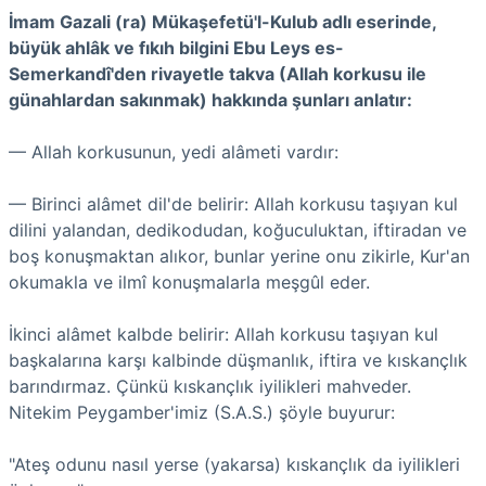
İmam Gazali (ra) Mükaşefetü'l-Kulub adlı eserinde,
büyük ahlâk ve fıkıh bilgini Ebu Leys es-
Semerkandî'den rivayetle takva (Allah korkusu ile
günahlardan sakınmak) hakkında şunları anlatır:
— Allah korkusunun, yedi alâmeti vardır:
— Birinci alâmet dil'de belirir: Allah korkusu taşıyan kul
dilini yalandan, dedikodudan, koğuculuktan, iftiradan ve
boş konuşmaktan alıkor, bunlar yerine onu zikirle, Kur'an
okumakla ve ilmî konuşmalarla meşgûl eder.
İkinci alâmet kalbde belirir: Allah korkusu taşıyan kul
başkalarına karşı kalbinde düşmanlık, iftira ve kıskançlık
barındırmaz. Çünkü kıskançlık iyilikleri mahveder.
Nitekim Peygamber'imiz (S.A.S.) şöyle buyurur:
"Ateş odunu nasıl yerse (yakarsa) kıskançlık da iyilikleri