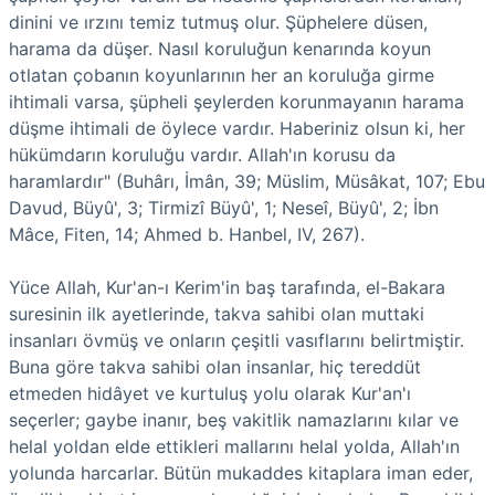
dinini ve ırzını temiz tutmuş olur. Şüphelere düsen,
harama da düşer. Nasıl koruluğun kenarında koyun
otlatan çobanın koyunlarının her an koruluğa girme
ihtimali varsa, şüpheli şeylerden korunmayanın harama
düşme ihtimali de öylece vardır. Haberiniz olsun ki, her
hükümdarın koruluğu vardır. Allah'ın korusu da
haramlardır" (Buhârı, İmân, 39; Müslim, Müsâkat, 107; Ebu
Davud, Büyû', 3; Tirmizî Büyû', 1; Neseî, Büyû', 2; İbn
Mâce, Fiten, 14; Ahmed b. Hanbel, IV, 267).
Yüce Allah, Kur'an-ı Kerim'in baş tarafında, el-Bakara
suresinin ilk ayetlerinde, takva sahibi olan muttaki
insanları övmüş ve onların çeşitli vasıflarını belirtmiştir.
Buna göre takva sahibi olan insanlar, hiç tereddüt
etmeden hidâyet ve kurtuluş yolu olarak Kur'an'ı
seçerler; gaybe inanır, beş vakitlik namazlarını kılar ve
helal yoldan elde ettikleri mallarını helal yolda, Allah'ın
yolunda harcarlar. Bütün mukaddes kitaplara iman eder,