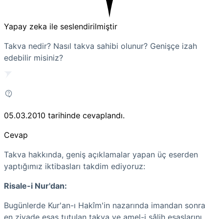
Yapay zeka ile seslendirilmiştir
Takva nedir? Nasıl takva sahibi olunur? Genişçe izah
edebilir misiniz?
05.03.2010
tarihinde cevaplandı.
Cevap
Takva hakkında, geniş açıklamalar yapan üç eserden
yaptığımız iktibasları takdim ediyoruz:
Risale-i Nur'dan:
Bugünlerde Kur'an-ı Hakîm'in nazarında imandan sonra
en ziyade esas tutulan takva ve amel-i sâlih esaslarını