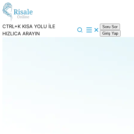
CTRL+K KISA YOLU İLE
Soru Sor
HIZLICA ARAYIN
Giriş Yap