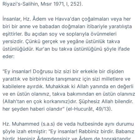
Riyazi's-Salihin, Mısır 1971, I, 252).
İnsanlar, Hz. Âdem ve Havva'dan çoğalmaları veya her
biri bir anne ve babadan doğmaları itibariyle yaratılışta
eşittirler. Bu açıdan soy ve soplarıyla övünmeleri
yersizdir. Çünkü gerçek ve yegâne üstünlük takva
üstünlüğüdür. Kur'an bu takva üstünlüğünü şöyle ifade
eder:
"Ey insanlar! Doğrusu biz sizi bir erkekle bir dişiden
yarattık ve birbirinizle tanışmanız için sizi milletlere ve
kabilelere ayırdık. Muhakkak ki Allah yanında en değerli
ve en üstün olanınız, takva bakımından en üstün olanınız
(Allah'tan en çok korkanınız)dır. Şüphesiz Allah bilendir.
her şeyden haberi olandır" (el-Hucurât, 49/13).
Hz. Muhammed (s.a.s) de veda hutbesinde aynı durumu
şöyle izah etmiştir: "Ey insanlar! Rabbiniz birdir. Babanız
birdir. Hepiniz Âdemdensiniz ve Âdem de topraktandır.