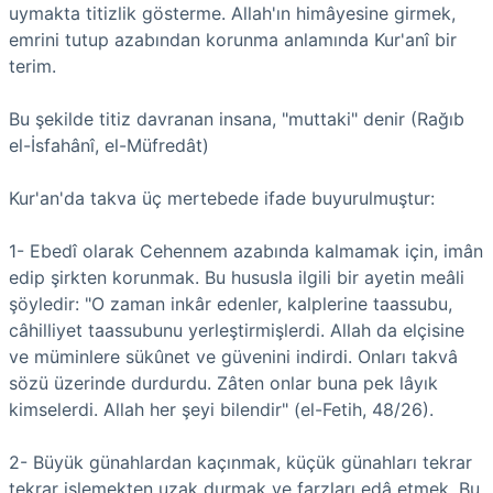
uymakta titizlik gösterme. Allah'ın himâyesine girmek,
emrini tutup azabından korunma anlamında Kur'anî bir
terim.
Bu şekilde titiz davranan insana, "muttaki" denir (Rağıb
el-İsfahânî, el-Müfredât)
Kur'an'da takva üç mertebede ifade buyurulmuştur:
1- Ebedî olarak Cehennem azabında kalmamak için, imân
edip şirkten korunmak. Bu hususla ilgili bir ayetin meâli
şöyledir: "O zaman inkâr edenler, kalplerine taassubu,
câhilliyet taassubunu yerleştirmişlerdi. Allah da elçisine
ve müminlere sükûnet ve güvenini indirdi. Onları takvâ
sözü üzerinde durdurdu. Zâten onlar buna pek lâyık
kimselerdi. Allah her şeyi bilendir" (el-Fetih, 48/26).
2- Büyük günahlardan kaçınmak, küçük günahları tekrar
tekrar işlemekten uzak durmak ve farzları edâ etmek. Bu