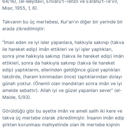
64/16), (el-Beydâvî, Envaru't-Tenzîl ve Esrânu't-Te'vîl,
Mısır, 1955, 1, 6).
Takvanın bu üç mertebesi, Kur'an'ın diğer bir yerinde bir
arada zikredilmiştir:
"İman eden ve iyi isler yapanlara, hakkıyla sakınıp (takva
ile hareket edip) imân ettikleri ve iyi işler yaptıkları,
sonra yine hakkıyla sakınıp (takva ile hareket edip) imân
ettikleri, sonra da hakkıyla sakınıp (takva ile hareket
edip) yaptıklarını, ellerinden geldiğince güzel yaptıkları
takdirde, (haram kılınmadan önce) taptıklarından dolayı
günah yoktur. (Önemli olan inandıktan sonra imân ve iyi
amelde sebattır). Allah iyi ve güzel yapanları sever" (el-
Maide, 5/93).
Görüldüğü gibi bu ayette imân ve ameli salih iki kere ve
takva üç mertebe olarak zikredilmiştir. İnsanın imân edip
şirkten korunması mahiyetinde olan ilk mertebe kişinin