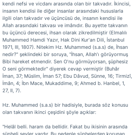
kendi nefsi ve vicdanı arasında olan bir takvadır. İkincisi,
insanın kendisi ile diğer insanlar arasındaki hususlarla
ilgili olan takvadır ve üçüncüsü de, insanın kendisi ile
Allah arasındaki takvası ve imânıdır. Bu ayette takvanın
bu üçüncü derecesi, ihsan olarak zikredilmiştir (Elmalılı
Muhammed Hamdi Yazır, Hak Dini Kur'an Dili, İstanbul
1971, III, 1807). Nitekim Hz. Muhammed (s.a.s) de, İhsan
nedir?" şeklindeki bir soruya, "İhsan, Allah'ı görüyormuş
Bibi hareket etmendir. Sen O'nu görmüyorsan, şüphesiz
O seni görmektedir" diyerek cevap vermiştir (Buhâr
İman, 37; Müslim, İman 57; Ebu Dâvud, Sünne, 16; Tirmizî,
İmân, 4; İbn Mace, Mukaddime, 9; Ahmed b. Hanbel, 1,
27, II, 7).
Hz. Muhammed (s.a.s) bir hadisiyle, burada söz konusu
olan takvanın ikinci çeşidini şöyle açıklar:
"Helâl belli. haram da bellidir. Fakat bu ikisinin arasında
şüpheli şeyler vardır. Bu nedenle şüphelerden korunan,