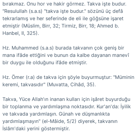
bırakmaz. Onu hor ve hakir görmez. Takva işte budur.
"Resulullah (s.a.s) "takva işte budur." sözünü üç defâ
tekrarlamış ve her seferinde de eli ile göğsüne işaret
etmiştir (Müslim, Birr, 32; Tirmiz, Birr, 18; Ahmed b.
Hanbel, II, 325).
Hz. Muhammed (s.a.s) burada takvanın çok geniş bir
mana ifâde ettiğini ve bunun da kalbe dayanan manevî
bir duygu ile olduğunu ifâde etmiştir.
Hz. Ömer (r.a) de takva için şöyle buyurmuştur: "Müminin
keremi, takvasıdır" (Muvatta, Cihâd, 35).
Takva, Yüce Allah'ın inanan kulları için işâret buyurduğu
bir toplanma ve yardımlaşma noktasıdır. Kur'an'da: İyilik
ve takvada yardımlaşın. Günah ve düşmanlıkta
yardımlaşmayın" (el-Mâide, 5/2) diyerek, takvanın
İslâm'daki yerini göstermiştir.