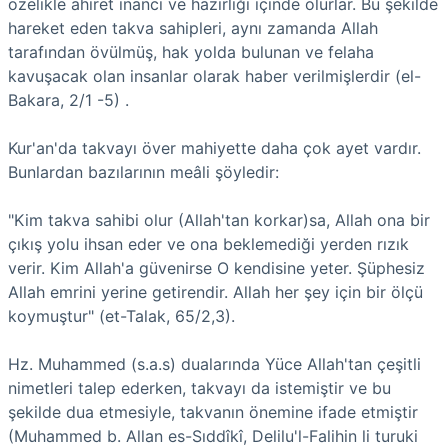
özelikle ahiret inancı ve hazırlığı içinde olurlar. Bu şekilde
hareket eden takva sahipleri, aynı zamanda Allah
tarafından övülmüş, hak yolda bulunan ve felaha
kavuşacak olan insanlar olarak haber verilmişlerdir (el-
Bakara, 2/1 -5) .
Kur'an'da takvayı över mahiyette daha çok ayet vardır.
Bunlardan bazılarının meâli şöyledir:
"Kim takva sahibi olur (Allah'tan korkar)sa, Allah ona bir
çıkış yolu ihsan eder ve ona beklemediği yerden rızık
verir. Kim Allah'a güvenirse O kendisine yeter. Şüphesiz
Allah emrini yerine getirendir. Allah her şey için bir ölçü
koymuştur" (et-Talak, 65/2,3).
Hz. Muhammed (s.a.s) dualarında Yüce Allah'tan çeşitli
nimetleri talep ederken, takvayı da istemiştir ve bu
şekilde dua etmesiyle, takvanın önemine ifade etmiştir
(Muhammed b. Allan es-Sıddîkî, Delilu'l-Falihin li turuki