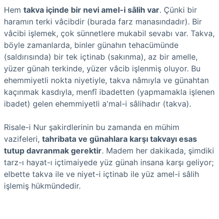
Hem
takva içinde bir nevi amel-i sâlih var
. Çünki bir
haramın terki vâcibdir (burada farz manasındadır). Bir
vâcibi işlemek, çok sünnetlere mukabil sevabı var. Takva,
böyle zamanlarda, binler günahın tehacümünde
(saldırısında) bir tek içtinab (sakınma), az bir amelle,
yüzer günah terkinde, yüzer vâcib işlenmiş oluyor. Bu
ehemmiyetli nokta niyetiyle, takva nâmıyla ve günahtan
kaçınmak kasdıyla, menfî ibadetten (yapmamakla işlenen
ibadet) gelen ehemmiyetli a'mal-i sâlihadır (takva).
Risale-i Nur şakirdlerinin bu zamanda en mühim
vazifeleri,
tahribata ve günahlara karşı takvayı esas
tutup davranmak gerektir
. Madem her dakikada, şimdiki
tarz-ı hayat-ı içtimaiyede yüz günah insana karşı geliyor;
elbette takva ile ve niyet-i içtinab ile yüz amel-i sâlih
işlemiş hükmündedir.