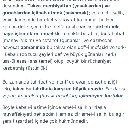
düşündüm.
Takva, menhiyattan (yasaklardan) ve
günahlardan içtinab etmek (sakınmak)
; ve amel-i sâlih,
emir dairesinde hareket ve hayrat kazanmaktır. Her
zaman def'-i şer, celb-i nef'a racih (
şerleri def etmek,
hayır işlemekten öncelikli
) olmakla beraber;
bu
tahribat
(manevi yıkım) ve sefahet (günahlar) ve cazibedar
hevesat
zamanında
bu takva olan def'-i mefasid ve terk-
i kebair (bozucu şeyleri def ve büyük günahları terk)
üss-ül esas (ana temel) olup, büyük bir rüchaniyet
kesbetmiş (üstünlük).
Bu zamanda tahribat ve menfî cereyan dehşetlendiği
için,
takva bu tahribata karşı en büyük esastır.
Farzlarını
yapan, kebireleri (büyük günahları
) işlemeyen, kurtulur
.
Böyle kebair-i azîme içinde amel-i sâlihin ihlasla
muvaffakıyeti pek azdır. Hem az bir amel-i sâlih, bu ağır
şerait (şartlar) içinde çok hükmündedir.