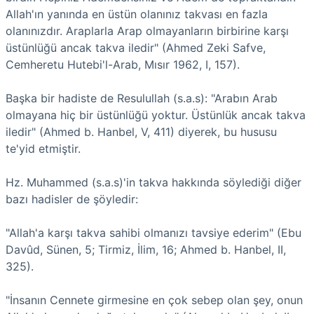
Allah'ın yanında en üstün olanınız takvası en fazla
olanınızdır. Araplarla Arap olmayanların birbirine karşı
üstünlüğü ancak takva iledir" (Ahmed Zeki Safve,
Cemheretu Hutebi'l-Arab, Mısır 1962, I, 157).
Başka bir hadiste de Resulullah (s.a.s): "Arabın Arab
olmayana hiç bir üstünlüğü yoktur. Üstünlük ancak takva
iledir" (Ahmed b. Hanbel, V, 411) diyerek, bu hususu
te'yid etmiştir.
Hz. Muhammed (s.a.s)'in takva hakkında söylediği diğer
bazı hadisler de şöyledir:
"Allah'a karşı takva sahibi olmanızı tavsiye ederim" (Ebu
Davûd, Sünen, 5; Tirmiz, İlim, 16; Ahmed b. Hanbel, II,
325).
"İnsanın Cennete girmesine en çok sebep olan şey, onun