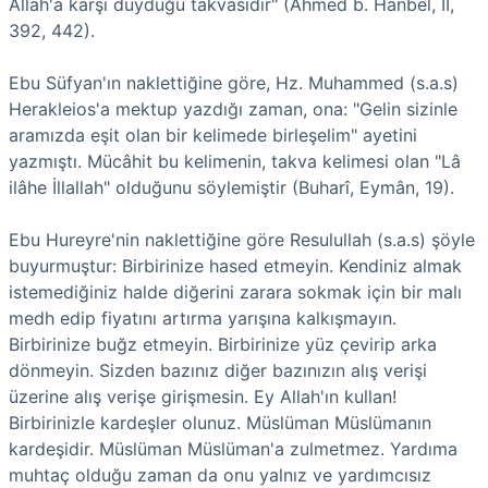
Allah'a karşı duyduğu takvasıdır" (Ahmed b. Hanbel, II,
392, 442).
Ebu Süfyan'ın naklettiğine göre, Hz. Muhammed (s.a.s)
Herakleios'a mektup yazdığı zaman, ona: "Gelin sizinle
aramızda eşit olan bir kelimede birleşelim" ayetini
yazmıştı. Mücâhit bu kelimenin, takva kelimesi olan "Lâ
ilâhe İllallah" olduğunu söylemiştir (Buharî, Eymân, 19).
Ebu Hureyre'nin naklettiğine göre Resulullah (s.a.s) şöyle
buyurmuştur: Birbirinize hased etmeyin. Kendiniz almak
istemediğiniz halde diğerini zarara sokmak için bir malı
medh edip fiyatını artırma yarışına kalkışmayın.
Birbirinize buğz etmeyin. Birbirinize yüz çevirip arka
dönmeyin. Sizden bazınız diğer bazınızın alış verişi
üzerine alış verişe girişmesin. Ey Allah'ın kullan!
Birbirinizle kardeşler olunuz. Müslüman Müslümanın
kardeşidir. Müslüman Müslüman'a zulmetmez. Yardıma
muhtaç olduğu zaman da onu yalnız ve yardımcısız