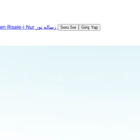
şen
Risale-i Nur
رساله نور
Soru Sor
Giriş Yap