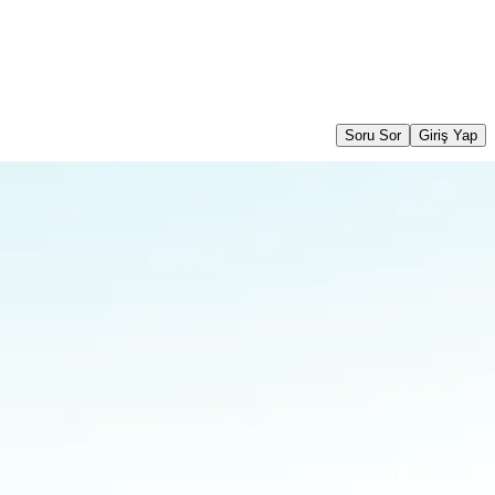
Soru Sor
Giriş Yap