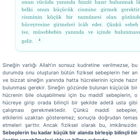
onun vücûdu yanında bizzât hazır bulunmak lâ
belki onun küçücük cismine girmek gerektir
cisminin küçük bir numûnesi olan gözünde
hüceyresine girmeleri îcâb eder. Çünkü sebe
ise, müsebbebin yanında ve içinde bulunmas
3
gelir.
Sineğin varlığı Allah’ın sonsuz kudretine verilmezse, bu
durumda onu oluşturan bütün fiziksel sebeplerin her an
ve bizzat sineğin yanında hatta hücrelerinin içinde hazır
bulunması gerekir. Sineğin gözünde bulunan küçücük bir
hücrenin bile oluşabilmesi için bu maddî sebeplerin, o
hücreye girip orada bilinçli bir şekilde adetâ usta gibi
çalışması gerekmektedir. Çünkü maddi sebepler,
etkilerini uzaktan gösteremez; sonuçla doğrudan temas
etmeleri şarttır.
Ancak fiziksel olarak bu, imkânsızdır.
Sebeplerin bu kadar küçük bir alanda birleşip bilinçli bir
üretim yapabilmeleri akla ve bilime aykırıdır.