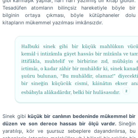
gibi karmaşık yapılar, harf harf yazılmış bir kitap gibidir.
Tesadüfen atomların bilinçsiz hareketiyle böyle bir
bilginin ortaya çıkması, böyle kütüphaneler dolu
kitapların mükemmel yazılması imkânsızdır.
Halbuki sinek gibi bir küçük mahlûkun vücû
kemâl-i intizâmla gāyet hassâs bir mîzânla ve ta
ittifâkla, muhtelif ve birbirine zıd, mübâyin 
ictimâı, o kadar zâhir bir muhâldir ki, sinek kana
şuûru bulunan, “Bu muhâldir, olamaz!” diyecektir
bir sineğin küçücük cismi, kâinâtın ekser an
2
esbâbıyla alâkadârdır, belki bir hulâsasıdır.
Sinek gibi
küçük bir canlının bedeninde mükemmel bir
düzen ve son derece hassas bir ölçü vardır.
Sineğin
yaratılışı, kör ve şuursuz sebeplere dayandırılırsa, bu