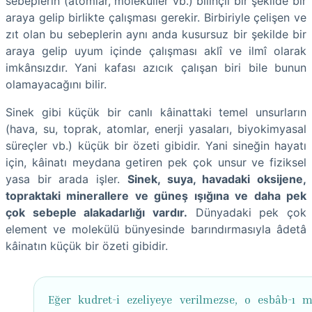
sebeplerin (atomlar, moleküller vb.) bilinçli bir şekilde bir
araya gelip birlikte çalışması gerekir. Birbiriyle çelişen ve
zıt olan bu sebeplerin aynı anda kusursuz bir şekilde bir
araya gelip uyum içinde çalışması aklî ve ilmî olarak
imkânsızdır. Yani kafası azıcık çalışan biri bile bunun
olamayacağını bilir.
Sinek gibi küçük bir canlı kâinattaki temel unsurların
(hava, su, toprak, atomlar, enerji yasaları, biyokimyasal
süreçler vb.) küçük bir özeti gibidir. Yani sineğin hayatı
için, kâinatı meydana getiren pek çok unsur ve fiziksel
yasa bir arada işler.
Sinek, suya, havadaki oksijene,
topraktaki minerallere ve güneş ışığına ve daha pek
çok sebeple alakadarlığı vardır.
Dünyadaki pek çok
element ve molekülü bünyesinde barındırmasıyla âdetâ
kâinatın küçük bir özeti gibidir.
Eğer kudret-i ezeliyeye verilmezse, o esbâb-ı m