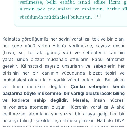
verilmezse, belki esbâba isnâd edilse lâzım ge
Âlemin pek çok anâsır ve esbâbının, herbir zî
1
vücûdunda müdâhalesi bulunsun.
Kâinatta gördüğümüz her şeyin yaratılışı, tek ve bir olan,
her şeye gücü yeten Allah’a verilmezse, sayısız unsur
(hava, su, toprak, güneş vb.) ve sebeplerin canlının
yaratılışında bizzat müdahale ettiklerini kabul etmemiz
gerekir. Kâinattaki sayısız unsurların ve sebeplerin her
birisinin her bir canlının vücudunda bizzat tesiri ve
mühahalesi olmalı ki o varlık vücut bulabilsin. Bu, aklen
ve ilmen mümkün değildir.
Çünkü sebepler kendi
başlarına böyle mükemmel bir varlığı oluşturacak bilinç
ve kudrete sahip değildir.
Mesela, insan hücresi
milyonlarca atomdan oluşur. Hücrenin yaratılışı Allah’a
verilmezse, atomların şuursuzca bir araya gelip her bir
hücreyi bilinçli şekilde inşa etmesi gerekir. Halbuki DNA