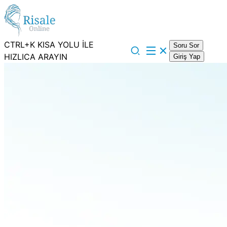
CTRL+K KISA YOLU İLE
Soru Sor
HIZLICA ARAYIN
Giriş Yap