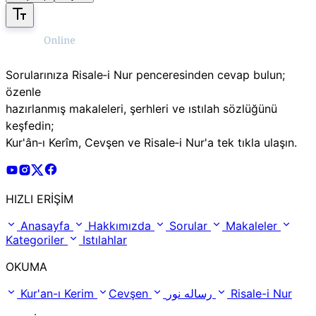
Sorularınıza Risale‑i Nur penceresinden cevap bulun;
özenle
hazırlanmış makaleleri, şerhleri ve ıstılah sözlüğünü
keşfedin;
Kur'ân‑ı Kerîm, Cevşen ve Risale‑i Nur'a tek tıkla ulaşın.
Risale Online Youtube Hesabı
Risale Online Instagram Hesabı
Risale Online X Hesabı
Risale Online Facebook Hesabı
HIZLI ERİŞİM
Anasayfa
Hakkımızda
Sorular
Makaleler
Kategoriler
Istılahlar
OKUMA
Kur'an-ı Kerim
Cevşen
رساله نور
Risale-i Nur