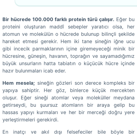
Bir hücrede 100.000 farklı protein türü çalışır.
Eğer bu
proteini oluşturan maddî sebepler yaratıcı olsa, her
atomun ve molekülün o hücrede bulunup bilinçli şekilde
hareket etmesi gerekir. Hem iki tane sineğin iğne ucu
gibi incecik parmaklarının içine giremeyeceği minik bir
hücresine, güneşin, havanın, toprağın ve sayamadığımız
büyük unsurların hatta tabiatın o küçücük hücre içinde
hazır bulunmaları icab eder.
Hem mesela;
sineğin gözleri son derece kompleks bir
yapıya sahiptir. Her göz, binlerce küçük mercekten
oluşur. Eğer sineği atomlar veya moleküller meydana
getirseydi, bu şuursuz atomların bir araya gelip bu
hassas yapıyı kurmaları ve her bir merceği doğru yere
yerleştirmeleri gerekirdi.
En inatçı ve akıl dışı felsefeciler bile böyle bir