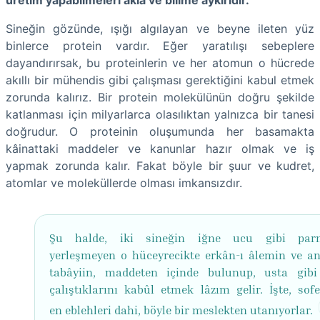
Sineğin gözünde, ışığı algılayan ve beyne ileten yüz
binlerce protein vardır. Eğer yaratılışı sebeplere
dayandırırsak, bu proteinlerin ve her atomun o hücrede
akıllı bir mühendis gibi çalışması gerektiğini kabul etmek
zorunda kalırız. Bir protein molekülünün doğru şekilde
katlanması için milyarlarca olasılıktan yalnızca bir tanesi
doğrudur. O proteinin oluşumunda her basamakta
kâinattaki maddeler ve kanunlar hazır olmak ve iş
yapmak zorunda kalır. Fakat böyle bir şuur ve kudret,
atomlar ve moleküllerde olması imkansızdır.
Şu halde, iki sineğin iğne ucu gibi parm
yerleşmeyen o hüceyrecikte erkân-ı âlemin ve an
tabâyiin, maddeten içinde bulunup, usta gibi
çalıştıklarını kabûl etmek lâzım gelir. İşte, sofe
en eblehleri dahi, böyle bir meslekten utanıyorlar.