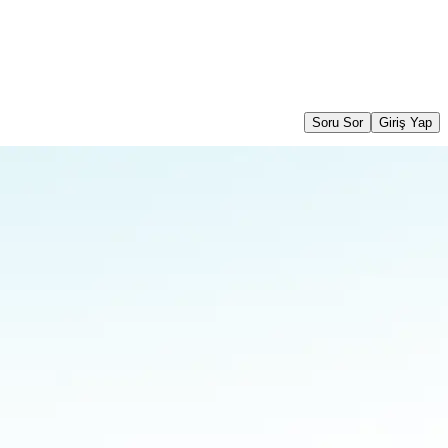
Soru Sor
Giriş Yap