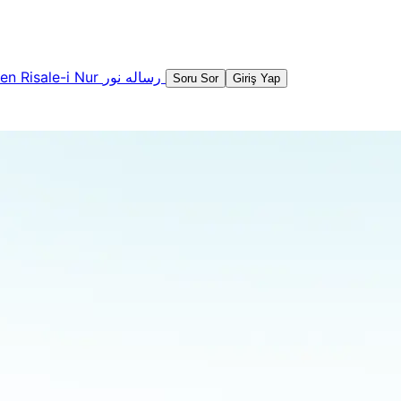
şen
Risale-i Nur
رساله نور
Soru Sor
Giriş Yap