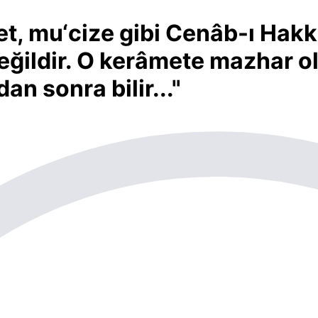
mu‘cize gibi Cenâb-ı Hakk’ın f
 değildir. O kerâmete mazhar o
n sonra bilir..."