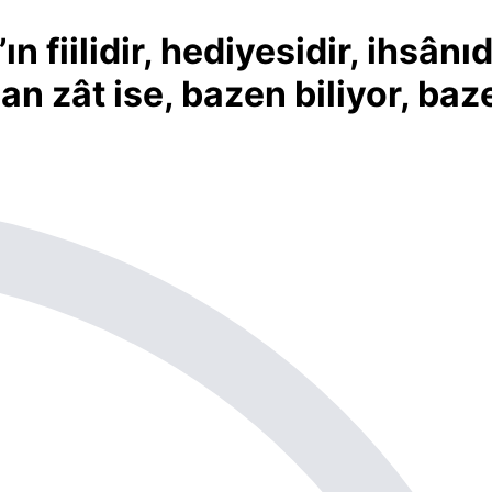
iilidir, hediyesidir, ihsânıd
lan zât ise, bazen biliyor, baz