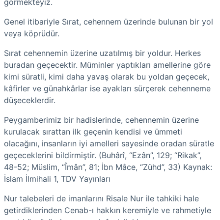
görmekteyiz.
Genel itibariyle Sırat, cehennem üzerinde bulunan bir yol
veya köprüdür.
Sırat cehennemin üzerine uzatılmış bir yoldur. Herkes
buradan geçecektir. Müminler yaptıkları amellerine göre
kimi süratli, kimi daha yavaş olarak bu yoldan geçecek,
kâfirler ve günahkârlar ise ayakları sürçerek cehenneme
düşeceklerdir.
Peygamberimiz bir hadislerinde, cehennemin üzerine
kurulacak sırattan ilk geçenin kendisi ve ümmeti
olacağını, insanların iyi amelleri sayesinde oradan süratle
geçeceklerini bildirmiştir. (Buhârî, “Ezân”, 129; “Rikak”,
48-52; Müslim, “Îmân”, 81; İbn Mâce, “Zühd”, 33) Kaynak:
İslam İlmihali 1, TDV Yayınları
Nur talebeleri de imanlarını Risale Nur ile tahkiki hale
getirdiklerinden Cenab-ı hakkın keremiyle ve rahmetiyle