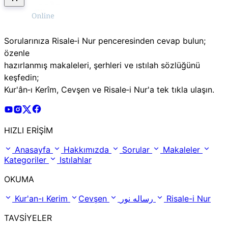
Sorularınıza Risale‑i Nur penceresinden cevap bulun;
özenle
hazırlanmış makaleleri, şerhleri ve ıstılah sözlüğünü
keşfedin;
Kur'ân‑ı Kerîm, Cevşen ve Risale‑i Nur'a tek tıkla ulaşın.
Risale Online Youtube Hesabı
Risale Online Instagram Hesabı
Risale Online X Hesabı
Risale Online Facebook Hesabı
HIZLI ERİŞİM
Anasayfa
Hakkımızda
Sorular
Makaleler
Kategoriler
Istılahlar
OKUMA
Kur'an-ı Kerim
Cevşen
رساله نور
Risale-i Nur
TAVSİYELER