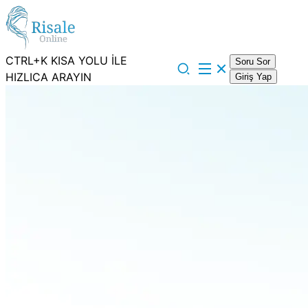
CTRL+K KISA YOLU İLE
Soru Sor
HIZLICA ARAYIN
Giriş Yap