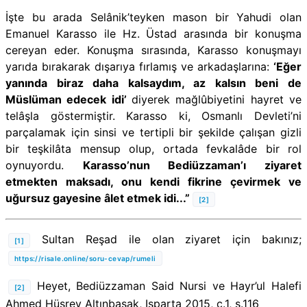
İşte bu arada Selânik’teyken mason bir Yahudi olan
Emanuel Karasso ile Hz. Üstad arasında bir konuşma
cereyan eder. Konuşma sırasında, Karasso konuşmayı
yarıda bırakarak dışarıya fırlamış ve arkadaşlarına:
‘Eğer
yanında biraz daha kalsaydım, az kalsın beni de
Müslüman edecek idi’
diyerek mağlûbiyetini hayret ve
telâşla göstermiştir. Karasso ki, Osmanlı Devleti’ni
parçalamak için sinsi ve tertipli bir şekilde çalışan gizli
bir teşkilâta mensup olup, ortada fevkalâde bir rol
oynuyordu.
Karasso’nun Bediüzzaman’ı ziyaret
etmekten maksadı, onu kendi fikrine çevirmek ve
uğursuz gayesine âlet etmek idi...”
[2]
Sultan Reşad ile olan ziyaret için bakınız;
[1]
https://risale.online/soru-cevap/rumeli
Heyet, Bediüzzaman Said Nursi ve Hayr’ul Halefi
[2]
Ahmed Hüsrev Altınbaşak, Isparta 2015, c.1, s.116