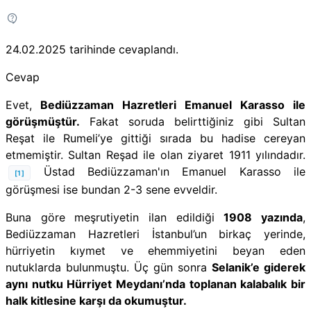
24.02.2025
tarihinde cevaplandı.
Cevap
Evet,
Bediüzzaman Hazretleri Emanuel Karasso ile
görüşmüştür.
Fakat soruda belirttiğiniz gibi Sultan
Reşat ile Rumeli’ye gittiği sırada bu hadise cereyan
etmemiştir. Sultan Reşad ile olan ziyaret 1911 yılındadır.
Üstad Bediüzzaman'ın Emanuel Karasso ile
[1]
görüşmesi ise bundan 2-3 sene evveldir.
Buna göre meşrutiyetin ilan edildiği
1908 yazında
,
Bediüzzaman Hazretleri İstanbul’un birkaç yerinde,
hürriyetin kıymet ve ehemmiyetini beyan eden
nutuklarda bulunmuştu. Üç gün sonra
Selanik’e giderek
aynı nutku Hürriyet Meydanı’nda toplanan kalabalık bir
halk kitlesine karşı da okumuştur.