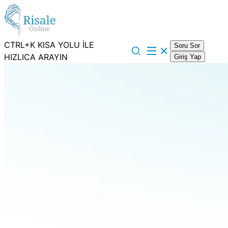
CTRL+K KISA YOLU İLE
Soru Sor
HIZLICA ARAYIN
Giriş Yap