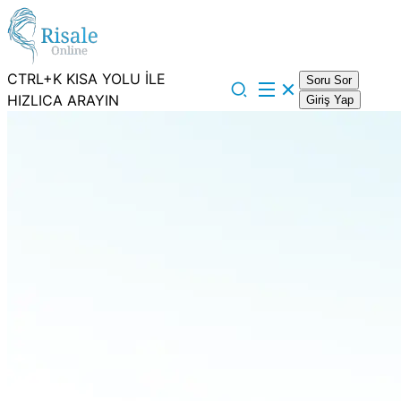
CTRL+K KISA YOLU İLE
Soru Sor
HIZLICA ARAYIN
Giriş Yap