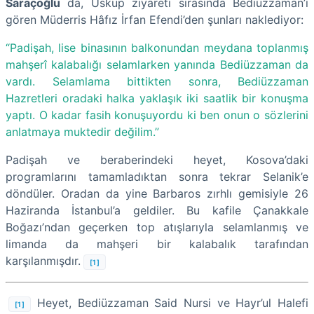
Saraçoğlu
da, Üsküp ziyareti sırasında Bediüzzaman’ı
gören Müderris Hâfız İrfan Efendi’den şunları naklediyor:
“Padişah, lise binasının balkonundan meydana toplanmış
mahşerî kalabalığı selamlarken yanında Bediüzzaman da
vardı. Selamlama bittikten sonra, Bediüzzaman
Hazretleri oradaki halka yaklaşık iki saatlik bir konuşma
yaptı. O kadar fasih konuşuyordu ki ben onun o sözlerini
anlatmaya muktedir değilim.”
Padişah ve beraberindeki heyet, Kosova’daki
programlarını tamamladıktan sonra tekrar Selanik’e
döndüler. Oradan da yine Barbaros zırhlı gemisiyle 26
Haziranda İstanbul’a geldiler. Bu kafile Çanakkale
Boğazı’ndan geçerken top atışlarıyla selamlanmış ve
limanda da mahşeri bir kalabalık tarafından
karşılanmışdır.
[1]
Heyet, Bediüzzaman Said Nursi ve Hayr’ul Halefi
[1]