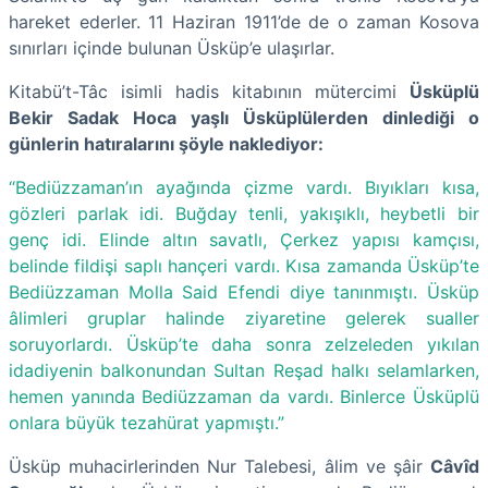
hareket ederler. 11 Haziran 1911’de de o zaman Kosova
sınırları içinde bulunan Üsküp’e ulaşırlar.
Kitabü’t-Tâc isimli hadis kitabının mütercimi
Üsküplü
Bekir Sadak Hoca yaşlı Üsküplülerden dinlediği o
günlerin hatıralarını şöyle naklediyor:
“Bediüzzaman’ın ayağında çizme vardı. Bıyıkları kısa,
gözleri parlak idi. Buğday tenli, yakışıklı, heybetli bir
genç idi. Elinde altın savatlı, Çerkez yapısı kamçısı,
belinde fildişi saplı hançeri vardı. Kısa zamanda Üsküp’te
Bediüzzaman Molla Said Efendi diye tanınmıştı. Üsküp
âlimleri gruplar halinde ziyaretine gelerek sualler
soruyorlardı. Üsküp’te daha sonra zelzeleden yıkılan
idadiyenin balkonundan Sultan Reşad halkı selamlarken,
hemen yanında Bediüzzaman da vardı. Binlerce Üsküplü
onlara büyük tezahürat yapmıştı.”
Üsküp muhacirlerinden Nur Talebesi, âlim ve şâir
Câvîd