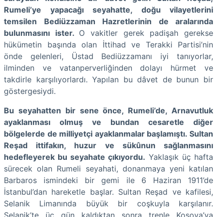
Rumeli’ye yapacağı seyahatte, doğu vilayetlerini
temsilen Bediüzzaman Hazretlerinin de aralarında
bulunmasını ister.
O vakitler gerek padişah gerekse
hükümetin başında olan İttihad ve Terakki Partisi’nin
önde gelenleri, Üstad Bediüzzamanı iyi tanıyorlar,
ilminden ve vatanperverliğinden dolayı hürmet ve
takdirle karşılıyorlardı. Yapılan bu dâvet de bunun bir
göstergesiydi.
Bu seyahatten bir sene önce, Rumeli’de, Arnavutluk
ayaklanması olmuş ve bundan cesaretle diğer
bölgelerde de milliyetçi ayaklanmalar başlamıştı. Sultan
Reşad ittifakın, huzur ve sükûnun sağlanmasını
hedefleyerek bu seyahate çıkıyordu.
Yaklaşık üç hafta
sürecek olan Rumeli seyahati, donanmaya yeni katılan
Barbaros ismindeki bir gemi ile 6 Haziran 1911’de
İstanbul’dan hareketle başlar. Sultan Reşad ve kafilesi,
Selanik Limanında büyük bir coşkuyla karşılanır.
Selanik’te üç gün kaldıktan sonra trenle Kosova’ya