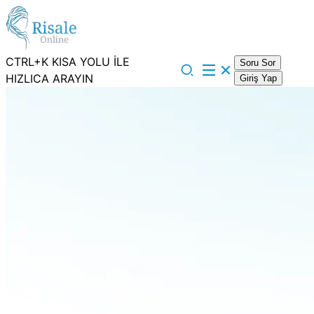
CTRL+K KISA YOLU İLE
Soru Sor
HIZLICA ARAYIN
Giriş Yap