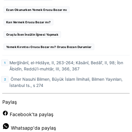
Ezan Okunurken Yemek Orucu Bozar mı
Kan Vermek Orucu Bozar mı?
Oruçlu İken İnsülin İğnesi Yapmak
Yemek Kırıntısı Orucu Bozar mı? Orucu Bozan Durumlar
Merğînânî, el-Hidâye, II, 263-264; Kâsânî, Bedâî’, II, 98; İbn
Âbidîn, Reddü’l-muhtâr, III, 366, 367
Ömer Nasuhi Bilmen, Büyük İslam İlmihali, Bilmen Yayınları,
İstanbul ts., s 274
Paylaş
Facebook'ta paylaş
Whatsapp'da paylaş