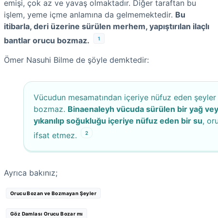
emişi, çok az ve yavaş olmaktadır. Diğer taraftan bu
işlem, yeme içme anlamına da gelmemektedir.
Bu
itibarla, deri üzerine sürülen merhem, yapıştırılan ilaçlı
1
bantlar orucu bozmaz.
Ömer Nasuhi Bilme de şöyle demktedir:
Vücudun mesamatından içeriye nüfuz eden şeyler
bozmaz.
Binaenaleyh vücuda sürülen bir yağ ve
yıkanılıp soğukluğu içeriye nüfuz eden bir su
, or
2
ifsat etmez.
Ayrıca bakınız;
Orucu Bozan ve Bozmayan Şeyler
Göz Damlası Orucu Bozar mı