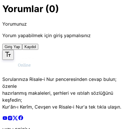
Yorumlar (0)
Yorumunuz
Yorum yapabilmek için giriş yapmalısınız
Giriş Yap
Kaydol
Sorularınıza Risale‑i Nur penceresinden cevap bulun;
özenle
hazırlanmış makaleleri, şerhleri ve ıstılah sözlüğünü
keşfedin;
Kur'ân‑ı Kerîm, Cevşen ve Risale‑i Nur'a tek tıkla ulaşın.
Risale Online Youtube Hesabı
Risale Online Instagram Hesabı
Risale Online X Hesabı
Risale Online Facebook Hesabı