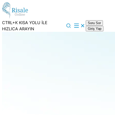
CTRL+K KISA YOLU İLE
Soru Sor
HIZLICA ARAYIN
Giriş Yap