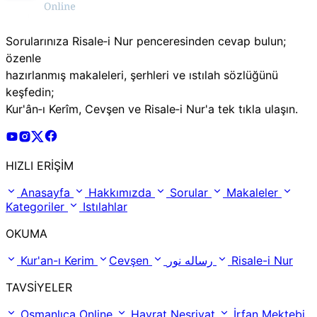
Sorularınıza Risale‑i Nur penceresinden cevap bulun;
özenle
hazırlanmış makaleleri, şerhleri ve ıstılah sözlüğünü
keşfedin;
Kur'ân‑ı Kerîm, Cevşen ve Risale‑i Nur'a tek tıkla ulaşın.
Risale Online Youtube Hesabı
Risale Online Instagram Hesabı
Risale Online X Hesabı
Risale Online Facebook Hesabı
HIZLI ERİŞİM
Anasayfa
Hakkımızda
Sorular
Makaleler
Kategoriler
Istılahlar
OKUMA
Kur'an-ı Kerim
Cevşen
رساله نور
Risale-i Nur
TAVSİYELER
Osmanlıca Online
Hayrat Neşriyat
İrfan Mektebi