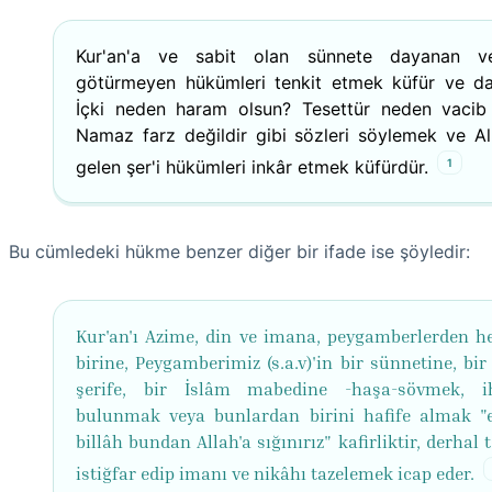
Kur'an'a ve sabit olan sünnete dayanan ve
götürmeyen hükümleri tenkit etmek küfür ve dala
İçki neden haram olsun? Tesettür neden vacib
Namaz farz değildir gibi sözleri söylemek ve Al
1
gelen şer'i hükümleri inkâr etmek küfürdür.
Bu cümledeki hükme benzer diğer bir ifade ise şöyledir:
Kur'an'ı Azime, din ve imana, peygamberlerden h
birine, Peygamberimiz (s.a.v)'in bir sünnetine, bir
şerife, bir İslâm mabedine -haşa-sövmek, i
bulunmak veya bunlardan birini hafife almak "e
billâh bundan Allah'a sığınırız" kafirliktir, derhal 
istiğfar edip imanı ve nikâhı tazelemek icap eder.