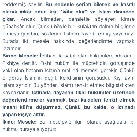
reddetmiş sayılır.
Bu nedenle şeriatı bilerek ve kasıtlı
olarak inkâr eden kişi “kâfir olur” ve İslam dininden
çıkar.
Ancak bilmeden, cehaletle söyleyen kimse
günahkâr olur. Çünkü böyle biri kulaktan dolma bilgilerle
konuştuğundan, sözlerini kalben tasdik etmiş sayılmaz.
Burada iki mesele hakkında değerlendirme yapmak
lazımdır.
Birinci Mesele: İ
ctihad ile sabit olan hükümlere Ahkâm-ı
Fıkhiye denilir. Fıkhi hüküm ile müçtehidin görüşünde
vaki olan hatanın İslam’a mal edilmemesi gerekir. Çünkü
o görüş İslam’ın değil, kendisinin görüşüdür. Kişi ayrı,
İslam ayrıdır. Bu yönden İslam’ı tenkit etmek bilgisizlikten
kaynaklanır.
İçtihada dayanan fıkhi hükümler üzerinde
değerlendirmeler yapmak, bazı kaideleri tenkit etmek
insanı küfre düşürmez. Çünkü bu kaide, o ictihadı
yapan kişiye aittir.
İkinci Mesele:
Bu meseleyle ilgili olarak aşağıdaki iki
hükmü buraya alıyoruz: