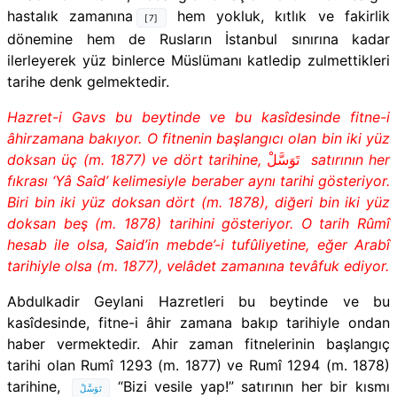
hastalık zamanına
hem yokluk, kıtlık ve fakirlik
[7]
dönemine hem de Rusların İstanbul sınırına kadar
ilerleyerek yüz binlerce Müslümanı katledip zulmettikleri
tarihe denk gelmektedir.
Hazret-i Gavs bu beytinde ve bu kasîdesinde fitne-i
âhirzamana bakıyor. O fitnenin başlangıcı olan bin iki yüz
doksan üç (m. 1877) ve dört tarihine,
تَوَسَّلْ
satırının her
fıkrası ‘Yâ Saîd’ kelimesiyle beraber aynı tarihi gösteriyor.
Biri bin iki yüz doksan dört (m. 1878), diğeri bin iki yüz
doksan beş (m. 1878) tarihini gösteriyor. O tarih Rûmî
hesab ile olsa, Said’in mebde’-i tufûliyetine, eğer Arabî
tarihiyle olsa (m. 1877), velâdet zamanına tevâfuk ediyor.
Abdulkadir Geylani Hazretleri bu beytinde ve bu
kasîdesinde, fitne-i âhir zamana bakıp tarihiyle ondan
haber vermektedir.
Ahir zaman fitnelerinin başlangıç
tarihi olan Rumî 1293 (m. 1877) ve Rumî 1294 (m. 1878)
tarihine,
“Bizi vesile yap!”
satırının her bir kısmı
تَوَسَّلْ