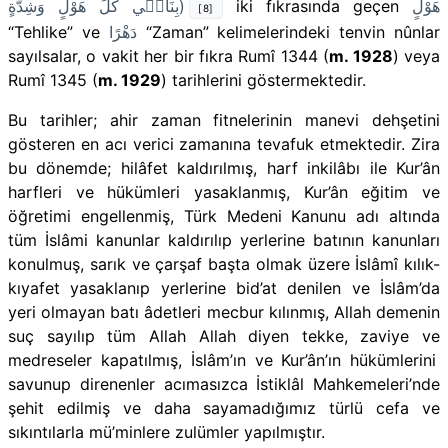
بِنَاف۪ي كُلِّ هَوْلٍ وَشِدَّةٍ
)
iki fıkrasında geçen
هَوْلٍ
[8]
“Tehlike” ve
دَهْرًا
“Zaman” kelimelerindeki tenvin nûnlar
sayılsalar, o vakit her bir fıkra Rumî 1344 (
m. 1928
) veya
Rumî 1345 (
m. 1929
) tarihlerini göstermektedir.
Bu tarihler; ahir zaman fitnelerinin manevi dehşetini
gösteren en acı verici zamanına tevafuk etmektedir.
Zira
bu dönemde; hilâfet kaldırılmış, harf inkilâbı ile Kur’ân
harfleri ve hükümleri yasaklanmış, Kur’ân eğitim ve
öğretimi engellenmiş, Türk Medeni Kanunu adı altında
tüm İslâmi kanunlar kaldırılıp yerlerine batının kanunları
konulmuş, sarık ve çarşaf başta olmak üzere İslâmî kılık-
kıyafet yasaklanıp yerlerine bid’at denilen ve İslâm’da
yeri olmayan
batı âdetleri mecbur kılın
mış,
Allah demenin
suç sayılıp tüm Allah Allah diyen tekke
, zaviye ve
medreseler
kapatılmış
, İslâm’ın ve Kur’ân’ın hükümlerini
savunup direnenler acımasızca İstiklâl Mahkemeleri’nde
şehit edilmiş ve daha sayamadığımız türlü cefa ve
sıkıntılarla mü’minlere zulümler yapılmıştır.