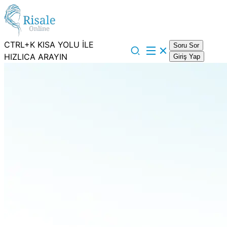
CTRL+K KISA YOLU İLE
Soru Sor
HIZLICA ARAYIN
Giriş Yap