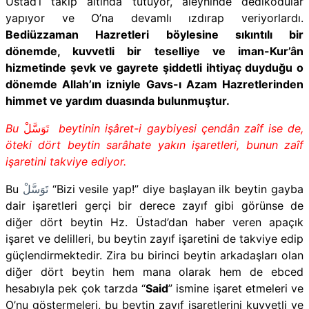
Üstad’ı takip altında tutuyor, aleyhinde dedikodular
yapıyor ve O’na devamlı ızdırap veriyorlardı.
Bediüzzaman Hazretleri böylesine sıkıntılı bir
dönemde, kuvvetli bir teselliye ve iman-Kur’ân
hizmetinde şevk ve gayrete şiddetli ihtiyaç duyduğu o
dönemde Allah’ın izniyle Gavs-ı Azam Hazretlerinden
himmet ve yardım duasında bulunmuştur.
Bu
تَوَسَّلْ
beytinin işâret-i gaybiyesi çendân zaîf ise de,
öteki dört beytin sarâhate yakın işaretleri, bunun zaîf
işaretini takviye ediyor.
Bu
تَوَسَّلْ
“Bizi vesile yap!”
diye başlayan ilk beytin gayba
dair işaretleri gerçi bir derece zayıf gibi görünse de
diğer dört beytin Hz. Üstad’dan haber veren apaçık
işaret ve delilleri, bu beytin zayıf işaretini de takviye edip
güçlendirmektedir. Zira bu birinci beytin arkadaşları olan
diğer dört beytin hem mana olarak hem de ebced
hesabıyla pek çok tarzda “
Said
” ismine işaret etmeleri ve
O’nu göstermeleri, bu beytin zayıf işaretlerini kuvvetli ve