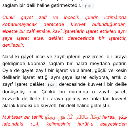
sağlam bir delil haline getirmektedir.
[10]
Çünki gayet zaîf ve incecik iplerin ictimâında
koparılmayacak derecede kuvvet bulunduğundan,
elbette bir zaîf emâre, kavî işaretlerin işaret ettikleri aynı
şeye işaret etse, delâlet derecesinde bir işarettir,
denilebilir.
Nasıl ki gayet ince ve zayıf iplerin yüzlercesi bir araya
geldiğinde kopmaz sağlam bir halatı meydana getirir.
Öyle de gayet zayıf bir işaret ve alâmet, güçlü ve kesin
delillerin işaret ettiği aynı şeye işaret ediyorsa, artık o
zayıf işaret delâlet
derecesinde kuvvetli bir delile
[12]
dönüşmüş olur. Çünkü bu durumda o zayıf işaret,
kuvvetli delillerle bir araya gelmiş ve onlardan kuvvet
alarak kendisi de kuvvetli bir delil haline gelmiştir.
Muhtasar bir tahlîl:
تَوَسَّلْ بِنَاف۪ي كُلِّ هَوْلٍ وَشِدَّةٍ
fıkrası,
شِدَّةٍ
lafzındaki (
ت
), kelimesinin hurûf-u asliyesinden