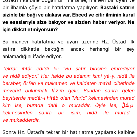
bir ilhamla şöyle bir hatırlatma yapılıyor:
Baştaki satırın
sizinle bir bağı ve alakası var. Ebced ve cifir ilminin kural
ve esaslarıyla size bakıyor ve sizden haber veriyor. Ne
için dikkat etmiyorsun?
Bu manevi hatırlatma ve uyarı üzerine Hz. Üstad ilk
satıra dikkatle baktığını ancak herhangi bir şey
anlamadığını ifade ediyor.
Tekrar ihtâr edildi ki: “Bu satır birisine emrediyor
ve nidâ ediyor.” Her halde bu adamın ismi yâ-yı nidâ ile
beraber, örfen ve maka­men ve kaideten ma‘nâ cihetinde
mevcûd bulunmak lâzım gelir. Bundan sonra gelen
beyitlerde medâr-ı hitâb olan ‘Mürîd’ kelimesinden murad
kim ise, burada dahi o muraddır. Öyle ise,
تَوَسَّلْ
kelimesinden sonra bir isim, nidâ ile murad
ve mukadderdir.
Sonra Hz. Üstad’a tekrar bir hatırlatma yapılarak kalbine