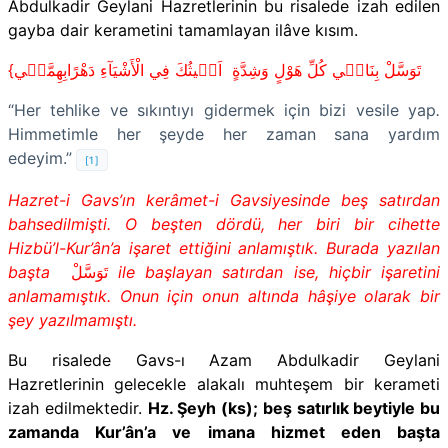
Abdulkadir Geylani Hazretlerinin bu risalede izah edilen
gayba dair kerametini tamamlayan ilâve kısım.
{
اَغ۪يثُكَ فِي الْأَشْيَآءِ دَهْرًابِهِمَّت۪ي
تَوَسَّلْ بِنَاف۪ي كُلِّ هَوْلٍ وَشِدَّةٍ
“Her tehlike ve sıkıntıyı gidermek için bizi vesile yap
.
Himmetimle her şeyde her zaman sana yardım
edeyim.”
[1]
Hazret-i Gavs’ın kerâmet-i Gavsiyesinde beş satırdan
bahsedilmişti. O beşten dördü, her biri bir cihette
Hizbü’l-Kur’ân’a işaret ettiğini anlamıştık. Burada yazılan
başta
تَوَسَّلْ
ile başlayan satırdan ise, hiçbir işaretini
anlamamıştık. Onun için onun altında hâşiye olarak bir
şey yazılmamıştı.
Bu risalede Gavs-ı Azam Abdulkadir Geylani
Hazretlerinin gelecekle alakalı muhteşem bir kerameti
izah edilmektedir.
Hz. Şeyh (ks); beş satırlık beytiyle bu
zamanda Kur’ân’a ve imana hizmet eden başta