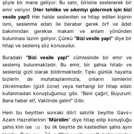
şöyle bir mana geliyor: Bu satır, birisine seslenerek bir
emir veriyor.
(Her tehlike ve sıkıntıyı gidermek için bizi
vesile yap!)
Her halde seslenilen ve hitap edilen kişinin
ismi, seslenme edatı ile beraber gerek örf ve âdet
bakımından gerekse makam ve anlam yönünden
bulunması lazım geliyor. Çünkü
“Bizi vesile yap!”
diye bir
hitap ve sesleniş söz konusudur.
Buradaki
“Bizi vesile yap!”
cümlesinde bir emir ve
sesleniş bulunmaktadır. Bu emir, bir şahsa hitabı ve
seslenişi gizli olarak bildirmektedir. Tıpkı günlük hayatta
bizlerin de muhataplarımızla, onların isimlerini
zikretmeden (gizli özne) veya herhangi bir hitap edatı
kullanmadan konuştuğumuz gibi. “Beni çağır!, Buyurun!.
Bana haber et!, Vaktinde gelin!” Gibi.
Hem bu beyitten sonraki dört satırlık beyitte Gavs-ı
Azam Hazretlerinin “
Müridim
” diye hitap edip konuştuğu
şahıs kim ise
bu ilk beyitte de kastedilen şahıs aynı
[2]