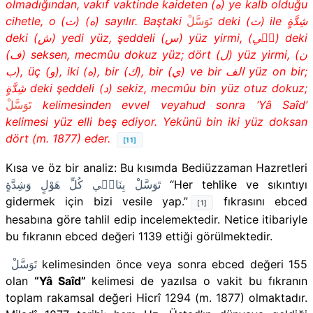
olmadığından, vakıf vaktinde kaideten (
ه
) ye kalb olduğu
cihetle, o (
ت
) (
ه
) sayılır. Baştaki
تَوَسَّلْ
deki (
ت
) ile
شِدَّةٍ
deki (
ش
) yedi yüz, şeddeli (
س
) yüz yirmi, (
ف۪ي
) deki
(
ف
) seksen, mecmûu dokuz yüz; dört (
ل
) yüz yirmi, (
ن
ب
), üç (
و
), iki (
ه
), bir (
ك
), bir (
ي
) ve bir
الف
yüz on bir;
شِدَّةٍ
deki şeddeli (
د
) sekiz, mecmûu bin yüz otuz dokuz;
تَوَسَّلْ
kelimesinden evvel veyahud sonra ‘Yâ Saîd’
kelimesi yüz elli beş ediyor. Yekünü bin iki yüz doksan
dört (m. 1877) eder.
[11]
Kısa ve öz bir analiz:
Bu kısımda Bediüzzaman Hazretleri
تَوَسَّلْ بِنَاف۪ي كُلِّ هَوْلٍ وَشِدَّةٍ
“Her tehlike ve sıkıntıyı
gidermek için bizi vesile yap.”
fıkrasını ebced
[1]
hesabına göre tahlil edip incelemektedir. Netice itibariyle
bu fıkranın ebced değeri 1139 ettiği görülmektedir.
تَوَسَّلْ
kelimesinden önce veya sonra ebced değeri 155
olan
“Yâ Saîd”
kelimesi de yazılsa o vakit bu fıkranın
toplam rakamsal değeri Hicrî 1294 (m. 1877) olmaktadır.