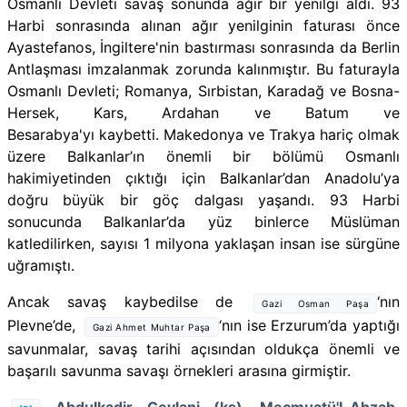
Osmanlı Devleti savaş sonunda ağır bir yenilgi aldı. 93
Harbi sonrasında alınan ağır yenilginin faturası önce
Ayastefanos, İngiltere'nin bastırması sonrasında da Berlin
Antlaşması imzalanmak zorunda kalınmıştır. Bu faturayla
Osmanlı Devleti; Romanya, Sırbistan, Karadağ ve Bosna
-
Hersek, Kars, Ardahan ve Batum
ve
Besarabya'yı kaybetti.
Makedonya ve Trakya hariç olmak
üzere Balkanlar’ın önemli bir bölümü Osmanlı
hakimiyetinden çıktığı için Balkanlar’dan Anadolu’ya
doğru büyük bir göç dalgası yaşandı. 93 Harbi
sonucunda Balkanlar’da yüz binlerce Müslüman
katledilirken, sayısı 1 milyona yaklaşan insan ise sürgüne
uğramıştı.
Ancak savaş kaybedilse de
‘nın
Gazi Osman Paşa
Plevne’de,
‘nın ise Erzurum’da yaptığı
Gazi Ahmet Muhtar Paşa
savunmalar, savaş tarihi açısından oldukça önemli ve
başarılı savunma savaşı örnekleri arasına girmiştir.
Abdulkadir Geylani (ks), Mecmuatü'l-Ahzab,