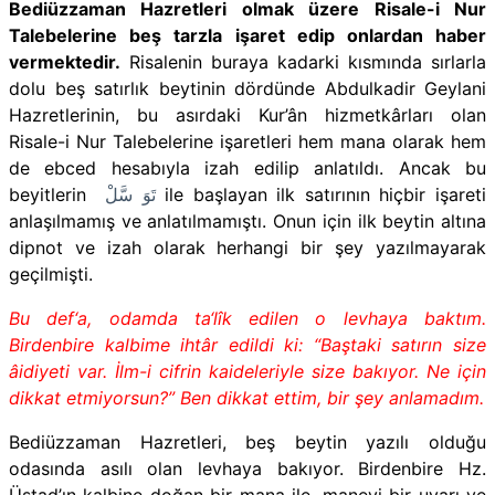
Bediüzzaman Hazretleri olmak üzere Risale-i Nur
Talebelerine beş tarzla işaret edip onlardan haber
vermektedir.
Risalenin buraya kadarki kısmında sırlarla
dolu beş satırlık beytinin dördünde Abdulkadir Geylani
Hazretlerinin, bu asırdaki Kur’ân hizmetkârları olan
Risale-i Nur Talebelerine işaretleri hem mana olarak hem
de ebced hesabıyla izah edilip anlatıldı. Ancak bu
beyitlerin
تَوَ سَّلْ
ile başlayan ilk satırının hiçbir işareti
anlaşılmamış ve anlatılmamıştı. Onun için ilk beytin altına
dipnot ve izah olarak herhangi bir şey yazılmayarak
geçilmişti.
Bu def‘a, odamda ta‘lîk edilen o levhaya baktım.
Birdenbire kalbime ihtâr edildi ki: “Baştaki satırın size
âidiyeti var. İlm-i cifrin kaideleriyle size bakıyor. Ne için
dikkat etmiyorsun?” Ben dikkat ettim, bir şey anlamadım.
Bediüzzaman Hazretleri, beş beytin yazılı olduğu
odasında asılı olan levhaya bakıyor. Birdenbire Hz.
Üstad’ın kalbine doğan bir mana ile, manevi bir uyarı ve