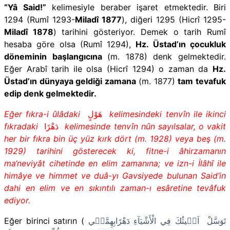
“Yâ Said!”
kelimesiyle beraber işaret etmektedir. Biri
1294 (Rumî 1293-
Miladî 1877
), diğeri 1295 (Hicrî 1295-
Miladî 1878
) tarihini gösteriyor. Demek o tarih Rumî
hesaba göre olsa (Rumî 1294),
Hz. Üstad’ın çocukluk
döneminin başlangıcına
(m. 1878) denk gelmektedir.
Eğer Arabî tarih ile olsa (Hicrî 1294) o zaman da
Hz.
Üstad’ın dünyaya geldiği zamana
(m. 1877)
tam tevafuk
edip denk gelmektedir.
Eğer fıkra-i ûlâdaki
هَوْلٍ
kelimesindeki tenvîn ile ikinci
fıkradaki
دَهْرًا
kelimesinde tenvîn nûn sayılsalar, o vakit
her bir fıkra bin üç yüz kırk dört (m. 1928) veya beş (m.
1929) tarihini gösterecek ki, fitne-i âhirzamanın
ma‘neviyât cihetinde en elim zamanına; ve izn-i İlâhî ile
himâye ve himmet ve duâ-yı Gavsiyede bulunan Said’in
dahi en elim ve en sıkıntılı zaman-ı esâretine tevâfuk
ediyor.
Eğer birinci satırın
(
اَغ۪يثُكَ فِي الْأَشْيَآءِ دَهْرًابِهِمَّت۪ي
تَوَسَّلْ