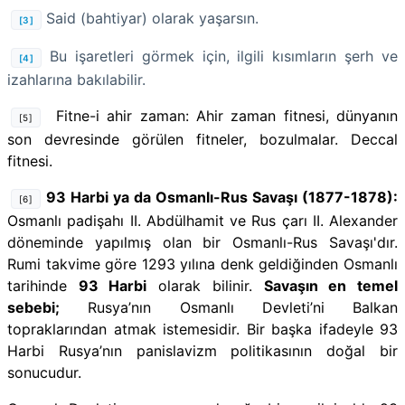
Said (bahtiyar) olarak yaşarsın.
[3]
Bu işaretleri görmek için, ilgili kısımların şerh ve
[4]
izahlarına bakılabilir.
Fitne-i ahir zaman:
Ahir zaman fitnesi, dünyanın
[5]
son devresinde görülen fitneler, bozulmalar. Deccal
fitnesi.
93 Harbi ya da Osmanlı-Rus Savaşı (1877-1878):
[6]
Osmanlı padişahı II. Abdülhamit ve Rus çarı II. Alexander
döneminde yapılmış olan bir Osmanlı-Rus Savaşı'dır.
Rumi takvime göre 1293 yılına denk geldiğinden Osmanlı
tarihinde
93 Harbi
olarak bilinir.
Savaşın en temel
sebebi;
Rusya’nın Osmanlı Devleti’ni Balkan
topraklarından atmak istemesidir. Bir başka ifadeyle 93
Harbi Rusya’nın panislavizm politikasının doğal bir
sonucudur.