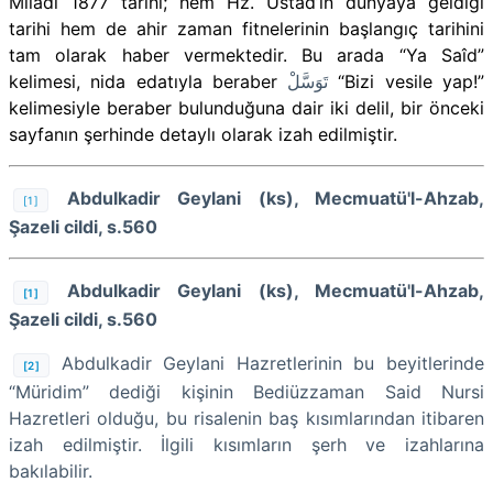
Miladî 1877 tarihi; hem Hz. Üstad’ın dünyaya geldiği
tarihi hem de ahir zaman fitnelerinin başlangıç tarihini
tam olarak haber vermektedir. Bu arada
“Ya
Saîd
”
kelimesi, nida edatıyla beraber
تَوَسَّلْ
“Bizi vesile yap!”
kelimesiyle beraber bulunduğuna dair iki delil, bir önceki
sayfanın şerhinde detaylı olarak izah edilmiştir.
Abdulkadir Geylani (ks), Mecmuatü'l-Ahzab,
[1]
Şazeli cildi, s.560
Abdulkadir Geylani (ks), Mecmuatü'l-Ahzab,
[1]
Şazeli cildi, s.560
Abdulkadir Geylani Hazretlerinin bu beyitlerinde
[2]
“Müridim” dediği kişinin Bediüzzaman Said Nursi
Hazretleri olduğu, bu risalenin baş kısımlarından itibaren
izah edilmiştir. İlgili kısımların şerh ve izahlarına
bakılabilir.