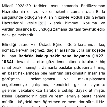
Miladî 1928-29 tarihleri aynı zamanda Bediüzzaman
Hazretlerinin en zor ve en sıkıntılı zamanı olan Barla
sürgününde olduğu ve Allah’ın izniyle Abdulkadir Geylani
Hazretlerini vesile
kılarak himmet, koruma ve
[9]
yardım duasında bulunduğu zamana da tam tevafuk edip
denk gelmektedir.
Bilindiği üzere Hz. Üstad; Eğirdir Gölü kenarında, kuş
uçmaz, kervan geçmez, dağlar arasında ücra bir köşede
bulunan
Barla’da kaldığı sekiz sene boyunca (1927-
1934)
devamlı surette gözetleme altında tutularak hiç
rahat bırakılmamıştır. Zamanla baskılar şiddetini artırmış,
en basit haklarından bile mahrum bırakılmıştır. İnsanlarla
görüşmesi, selamlaşması ve mektuplaşması
engellenmeye çalışılmış, kendisini gizlice ziyarete
gelenler yakalandıkça karakola çekilip dayak atılmıştır.
İçişleri Bakanlığı’nın gizli ve resmi emriyle başta nahiye
müdürü, köydeki bazı öğretmen ve memurlar sürekli Hz.