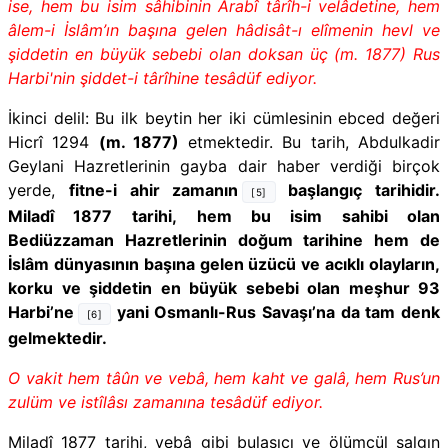
ise, hem bu isim sâhibinin Arabî târîh-i velâdetine, hem
âlem-i İslâm’ın başına gelen hâdisât-ı elîmenin hevl ve
şiddetin en büyük sebebi olan doksan üç (m. 1877) Rus
Harbi'nin şiddet-i târîhine tesâdüf ediyor.
İkinci delil:
Bu ilk beytin her iki cümlesinin ebced değeri
Hicrî 1294
(m. 1877)
etmektedir. Bu tarih, Abdulkadir
Geylani Hazretlerinin gayba dair haber verdiği birçok
yerde,
fitne-i ahir zamanın
başlangıç tarihidir.
[5]
Miladî 1877 tarihi,
hem bu isim sahibi olan
Bediüzzaman Hazretlerinin doğum tarihine hem de
İslâm dünyasının başına gelen üzücü ve acıklı olayların,
korku ve şiddetin en büyük sebebi olan meşhur 93
Harbi’ne
yani Osmanlı-Rus Savaşı’na da tam denk
[6]
gelmektedir.
O vakit hem tâûn ve vebâ, hem kaht ve galâ, hem Rus’un
zulüm ve istîlâsı zamanına tesâdüf ediyor.
Miladî 1877 tarihi,
vebâ gibi bulaşıcı ve ölümcül salgın