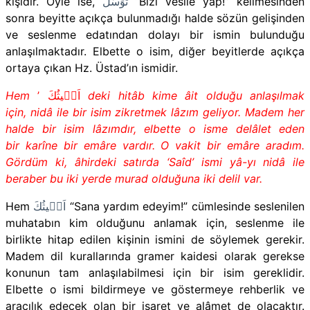
kişidir. Öyle ise,
تَوَسَّلْ
“Bizi vesile yap!”
kelimesinden
sonra beyitte açıkça bulunmadığı halde sözün gelişinden
ve seslenme edatından dolayı bir ismin bulunduğu
anlaşılmaktadır. Elbette o isim, diğer beyitlerde açıkça
ortaya çıkan Hz. Üstad’ın ismidir.
Hem
اَغ۪يثُكَ ’
deki hitâb kime âit olduğu anlaşılmak
için, nidâ ile bir isim zikretmek lâzım geliyor. Madem her
halde bir isim lâzımdır, elbette o isme delâlet eden
bir karîne bir emâre vardır. O vakit bir emâre aradım.
Gördüm ki, âhirdeki satırda ‘Saîd’ ismi yâ-yı nidâ ile
beraber bu iki yerde murad olduğuna iki delil var.
Hem
اَغ۪يثُكَ
“Sana yardım edeyim!”
cümlesinde seslenilen
muhatabın kim olduğunu anlamak için, seslenme ile
birlikte hitap edilen kişinin ismini de söylemek gerekir.
Madem dil kurallarında gramer kaidesi olarak gerekse
konunun tam anlaşılabilmesi için bir isim gereklidir.
Elbette o ismi bildirmeye ve göstermeye rehberlik ve
aracılık edecek olan bir işaret ve alâmet de olacaktır.