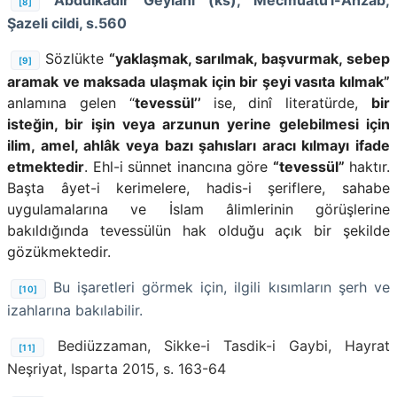
[8]
Şazeli cildi, s.560
Sözlükte
“yaklaşmak, sarılmak, başvurmak, sebep
[9]
aramak ve maksada ulaşmak için bir şeyi vasıta kılmak”
anlamına gelen “
tevessül’’
ise, dinî literatürde,
bir
isteğin, bir işin veya arzunun yerine gelebilmesi için
ilim, amel, ahlâk veya bazı şahısları aracı kılmayı ifade
etmektedir
. Ehl-i sünnet inancına göre
“tevessül”
haktır.
Başta âyet-i kerimelere, hadis-i şeriflere, sahabe
uygulamalarına ve İslam âlimlerinin görüşlerine
bakıldığında tevessülün hak olduğu açık bir şekilde
gözükmektedir.
Bu işaretleri görmek için, ilgili kısımların şerh ve
[10]
izahlarına bakılabilir.
Bediüzzaman, Sikke-i Tasdik-i Gaybi, Hayrat
[11]
Neşriyat, Isparta 2015, s. 163-64