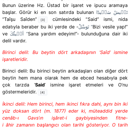
Bunun üzerine Hz. Üstad bir işaret ve ipucu aramaya
başlar. Görür ki en son satırda bulunan
تَع۪يشُ سَع۪يدًا
“Taîşu Saîden’’
cümlesindeki “
Said
” ismi, nida
[3]
edatıyla beraber bu iki yerde de -
تَوَسَّلْ “
Bizi vesile yap!”
ve
اَغ۪يثُكَ
“
Sana yardım edeyim!”- bulunduğuna dair iki
delil vardır.
Birinci delil: Bu beytin dört arkadaşının ‘Saîd’ ismine
işaretle­ridir.
Birinci delil:
Bu birinci beytin arkadaşları olan diğer dört
beytin hem mana olarak hem de ebced hesabıyla pek
çok tarzda ‘
Said
’ ismine işaret etmeleri ve O’nu
göstermeleridir.
[4]
İkinci delil: Hem birinci, hem ikinci fıkra dahi, aynı bin iki
yüz doksan dört (m. 1877) eder ki, mü­teaddid yerde
cenâb-ı Gavs’ın işâret-i gaybiyesinden fitne-
i âhir zamanın başlangıcı olan tarihi gösteriyor. O tarih