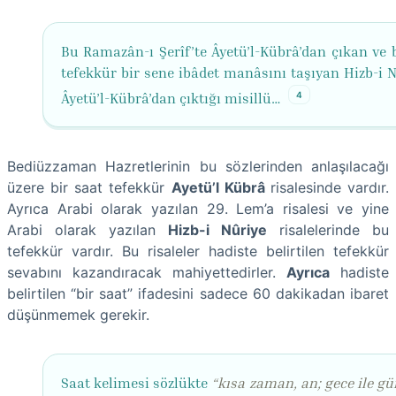
Bu Ramazân-ı Şerîf’te Âyetü’l-Kübrâ’dan çıkan ve b
tefekkür bir sene ibâdet manâsını taşıyan Hizb-i N
4
Âyetü’l-Kübrâ’dan çıktığı misillü…
Bediüzzaman Hazretlerinin bu sözlerinden anlaşılacağı
üzere bir saat tefekkür
Ayetü’l Kübrâ
risalesinde vardır.
Ayrıca Arabi olarak yazılan 29. Lem’a risalesi ve yine
Arabi olarak yazılan
Hizb-i Nûriye
risalelerinde bu
tefekkür vardır. Bu risaleler hadiste belirtilen tefekkür
sevabını kazandıracak mahiyettedirler.
Ayrıca
hadiste
belirtilen “bir saat” ifadesini sadece 60 dakikadan ibaret
düşünmemek gerekir.
Saat kelimesi sözlükte
“
kısa zaman, an
; gece ile 