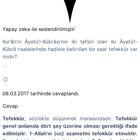
Yapay zeka ile seslendirilmiştir
Kur’ân’ın Âyetü'l-Kübrâsı’nın iki tefsiri olan iki Âyetü’l-
Kübrâ risalelerinde hadiste belirtilen bir saat tefekkür var
mıdır?
08.03.2017
tarihinde cevaplandı.
Cevap
Tefekkür,
sözlükte düşünmek manasındadır.
Tefekkür
genel anlamda dört şey üzerine olması gerektiği ifade
edilmiştir:
1-Allah'ın (cc) azametini tefekkür etmektir.