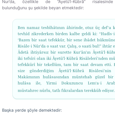
Nur’da, özellikle de “Âyetü’l-Kübrâ” risalesinde
bulunduğunu şu şekilde beyan etmektedir:
Ben namaz tesbîhâtının âhirinde, otuz üç def‘a k
tevhîd zikrederken birden kalbe geldi ki: “Hadîs-i
‘Bazen bir saat tefekkür, bir sene ibâdet hükmüne 
Risâle-i Nûr’da o saat var. Çalış, o saati bul!” ihtâr e
Âdetâ ihtiyârsız bir surette Kur’ân’ın Âyetü’l-Küb
iki tefsîri olan iki Âyetü’l-Kübrâ Risâleleri'nden 
tefekkürî bir tekellüm, tam bir saat devam etti. 
size gönderdiğim Âyetü’l-Kübrâ Risâlesi’nin 
Makāmının hulâsasından müntehab güzel bir 
hulâsa ile, Yirmi Dokuzuncu Lem‘a-i Arabi
müstahrec nûrlu, tatlı fıkralardan terekküb ediyor.
Başka yerde şöyle demektedir: