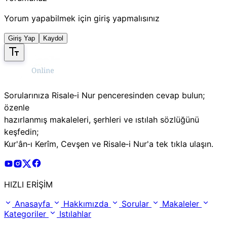
Yorum yapabilmek için giriş yapmalısınız
Giriş Yap
Kaydol
Sorularınıza Risale‑i Nur penceresinden cevap bulun;
özenle
hazırlanmış makaleleri, şerhleri ve ıstılah sözlüğünü
keşfedin;
Kur'ân‑ı Kerîm, Cevşen ve Risale‑i Nur'a tek tıkla ulaşın.
Risale Online Youtube Hesabı
Risale Online Instagram Hesabı
Risale Online X Hesabı
Risale Online Facebook Hesabı
HIZLI ERİŞİM
Anasayfa
Hakkımızda
Sorular
Makaleler
Kategoriler
Istılahlar