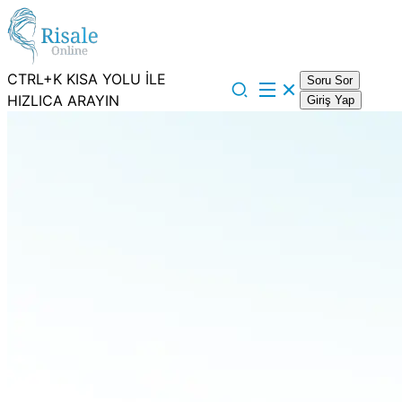
CTRL+K KISA YOLU İLE
Soru Sor
HIZLICA ARAYIN
Giriş Yap