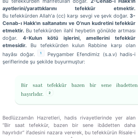
Bu tefekkürden marifetullah doğar.
2-Cenab-ı Hakk'ın
ayetlerini/yarattıklarını tefekkür etmektir.
Bu tefekkürden Allah'a (cc) karşı sevgi ve şevk doğar.
3-
Cenab-ı Hakk'ın saltanatını ve O'nun kudretini tefekkür
etmektir.
Bu tefekkürden ilahî heybetin gönülde artması
doğar.
4-Kulun kötü işlerini, amellerini tefekkür
etmesidir.
Bu tefekkürden kulun Rabbine karşı olan
1
hayâsı doğar.
Peygamber Efendimiz (s.a.v) hadis-i
şeriflerinde şu şekilde buyurmuştur:
Bir saat tefekkür bazen bir sene ibadette
2
hayırlıdır.
Bedîüzzamân Hazretleri, hadis rivayetlerinde yer alan
“Bir saat tefekkür, bazen bir sene ibâdetten daha
hayırlıdır” ifadesini nazara vererek, bu tefekkürün Risale-i