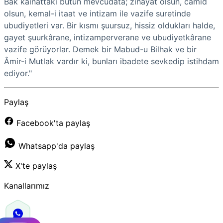
Bak kâinattaki bütün mevcudata; zîhayat olsun, camid
olsun, kemal-i itaat ve intizam ile vazife suretinde
ubudiyetleri var. Bir kısmı şuursuz, hissiz oldukları halde,
gayet şuurkârane, intizamperverane ve ubudiyetkârane
vazife görüyorlar. Demek bir Mabud-u Bilhak ve bir
Âmir-i Mutlak vardır ki, bunları ibadete sevkedip istihdam
ediyor."
Paylaş
Facebook'ta paylaş
Whatsapp'da paylaş
X'te paylaş
Kanallarımız