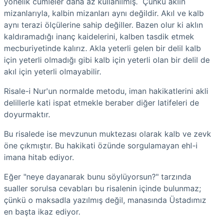
yönelik cümleler daha az kullanılmış. Çünkü aklın
mizanlarıyla, kalbin mizanları aynı değildir. Akıl ve kalb
aynı terazi ölçülerine sahip değiller. Bazen olur ki aklın
kaldıramadığı inanç kaidelerini, kalben tasdik etmek
mecburiyetinde kalırız. Akla yeterli gelen bir delil kalb
için yeterli olmadığı gibi kalb için yeterli olan bir delil de
akıl için yeterli olmayabilir.
Risale-i Nur'un normalde metodu, iman hakikatlerini akli
delillerle kati ispat etmekle beraber diğer latifeleri de
doyurmaktır.
Bu risalede ise mevzunun muktezası olarak kalb ve zevk
öne çıkmıştır. Bu hakikati özünde sorgulamayan ehl-i
imana hitab ediyor.
Eğer "neye dayanarak bunu söylüyorsun?" tarzında
sualler sorulsa cevabları bu risalenin içinde bulunmaz;
çünkü o maksadla yazılmış değil, manasında Üstadımız
en başta ikaz ediyor.