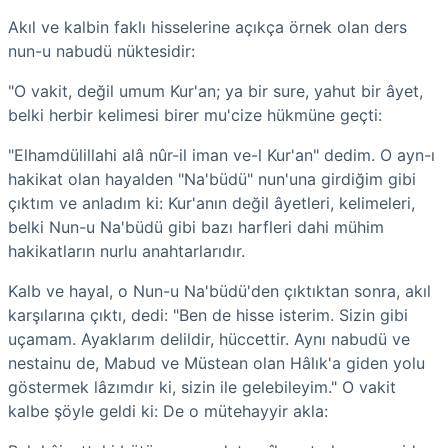
Akıl ve kalbin faklı hisselerine açıkça örnek olan ders
nun-u nabudü nüktesidir:
"O vakit, değil umum Kur'an; ya bir sure, yahut bir âyet,
belki herbir kelimesi birer mu'cize hükmüne geçti:
"Elhamdülillahi alâ nûr-il iman ve-l Kur'an" dedim. O ayn-ı
hakikat olan hayalden "Na'büdü" nun'una girdiğim gibi
çıktım ve anladım ki: Kur'anın değil âyetleri, kelimeleri,
belki Nun-u Na'büdü gibi bazı harfleri dahi mühim
hakikatların nurlu anahtarlarıdır.
Kalb ve hayal, o Nun-u Na'büdü'den çıktıktan sonra, akıl
karşılarına çıktı, dedi: "Ben de hisse isterim. Sizin gibi
uçamam. Ayaklarım delildir, hüccettir. Aynı nabudü ve
nestainu de, Mabud ve Müstean olan Hâlık'a giden yolu
göstermek lâzımdır ki, sizin ile gelebileyim." O vakit
kalbe şöyle geldi ki: De o mütehayyir akla: