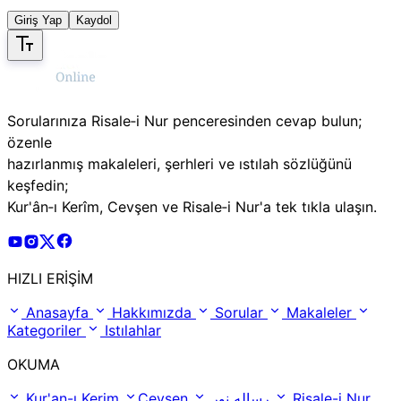
Giriş Yap
Kaydol
Sorularınıza Risale‑i Nur penceresinden cevap bulun;
özenle
hazırlanmış makaleleri, şerhleri ve ıstılah sözlüğünü
keşfedin;
Kur'ân‑ı Kerîm, Cevşen ve Risale‑i Nur'a tek tıkla ulaşın.
Risale Online Youtube Hesabı
Risale Online Instagram Hesabı
Risale Online X Hesabı
Risale Online Facebook Hesabı
HIZLI ERİŞİM
Anasayfa
Hakkımızda
Sorular
Makaleler
Kategoriler
Istılahlar
OKUMA
Kur'an-ı Kerim
Cevşen
رساله نور
Risale-i Nur