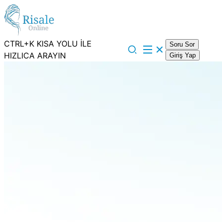
CTRL+K KISA YOLU İLE
Soru Sor
HIZLICA ARAYIN
Giriş Yap