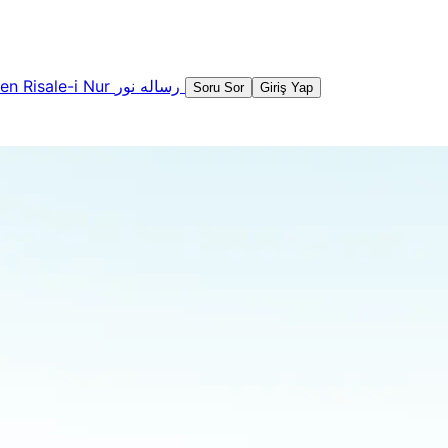
şen
Risale-i Nur
رساله نور
Soru Sor
Giriş Yap