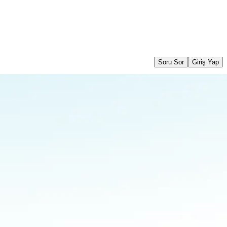
Soru Sor
Giriş Yap