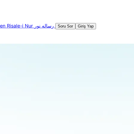
şen
Risale-i Nur
رساله نور
Soru Sor
Giriş Yap