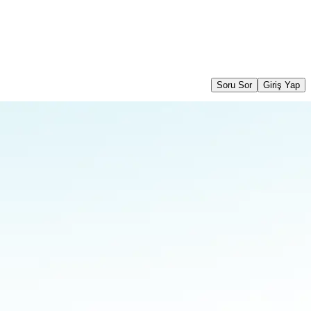
Soru Sor
Giriş Yap