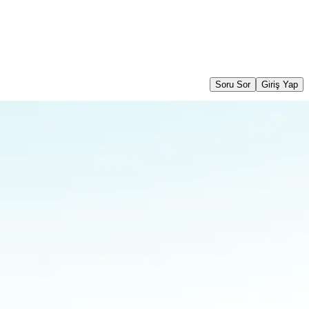
Soru Sor
Giriş Yap