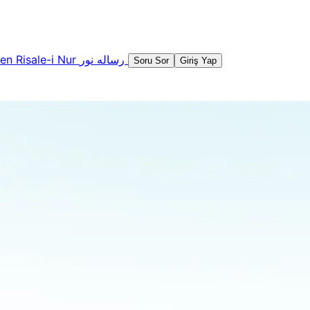
şen
Risale-i Nur
رساله نور
Soru Sor
Giriş Yap