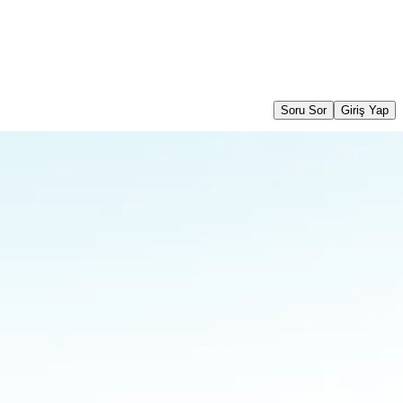
Soru Sor
Giriş Yap