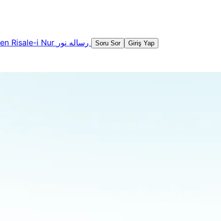
şen
Risale-i Nur
رساله نور
Soru Sor
Giriş Yap