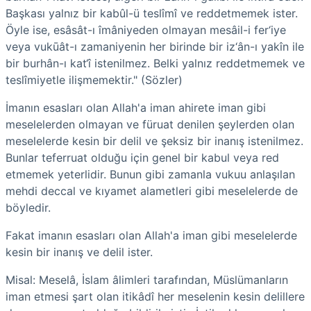
Başkası yalnız bir
kabûl-ü teslîmî
ve reddetmemek ister.
Öyle ise, esâsât-ı îmâniyeden olmayan mesâil-i fer‘iye
veya vukūât-ı zamaniyenin her birinde bir iz‘ân-ı yakîn ile
bir burhân-ı kat‘î istenilmez. Belki yalnız reddetmemek ve
teslîmiyetle ilişmemektir." (Sözler)
İmanın esasları olan Allah'a iman ahirete iman gibi
meselelerden olmayan ve füruat denilen şeylerden olan
meselelerde kesin bir delil ve şeksiz bir inanış istenilmez.
Bunlar teferruat olduğu için genel bir kabul veya red
etmemek yeterlidir. Bunun gibi zamanla vukuu anlaşılan
mehdi deccal ve kıyamet alametleri gibi meselelerde de
böyledir.
Fakat imanın esasları olan Allah'a iman gibi meselelerde
kesin bir inanış ve delil ister.
Misal: Meselâ, İslam âlimleri tarafından, Müslümanların
iman etmesi şart olan itikâdî her meselenin kesin delillere