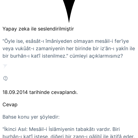
Yapay zeka ile seslendirilmiştir
"Öyle ise, esâsât-ı îmâniyeden olmayan mesâil-i fer‘iye
veya vukūât-ı zamaniyenin her birinde bir iz‘ân-ı yakîn ile
bir burhân-ı kat‘î istenilmez." cümleyi açıklarmısınız?
18.09.2014
tarihinde cevaplandı.
Cevap
Bahse konu yer şöyledir:
"İkinci Asıl:
Mesâil-i İslâmiyenin tabakātı vardır. Biri
burhân-ı kat‘î istese, diğeri bir zann-ı gālibî ile iktifâ eder.