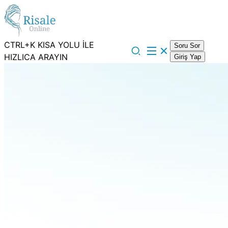
CTRL+K KISA YOLU İLE
Soru Sor
HIZLICA ARAYIN
Giriş Yap