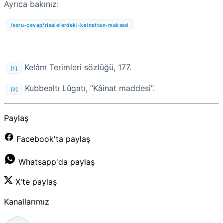
Ayrıca bakınız:
/soru-cevap/risalelerdeki-kainattan-maksad
Kelâm Terimleri sözlüğü, 177.
[1]
Kubbealtı Lûgatı, “Kâinat maddesi”.
[2]
Paylaş
Facebook'ta paylaş
Whatsapp'da paylaş
X'te paylaş
Kanallarımız