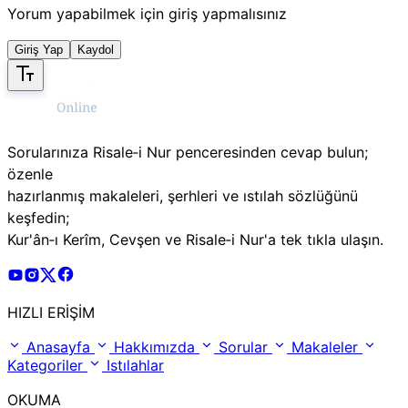
Yorum yapabilmek için giriş yapmalısınız
Giriş Yap
Kaydol
Sorularınıza Risale‑i Nur penceresinden cevap bulun;
özenle
hazırlanmış makaleleri, şerhleri ve ıstılah sözlüğünü
keşfedin;
Kur'ân‑ı Kerîm, Cevşen ve Risale‑i Nur'a tek tıkla ulaşın.
Risale Online Youtube Hesabı
Risale Online Instagram Hesabı
Risale Online X Hesabı
Risale Online Facebook Hesabı
HIZLI ERİŞİM
Anasayfa
Hakkımızda
Sorular
Makaleler
Kategoriler
Istılahlar
OKUMA