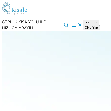
CTRL+K KISA YOLU İLE
Soru Sor
HIZLICA ARAYIN
Giriş Yap