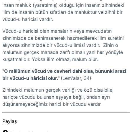
İnsan mahluk (yaratılmış) olduğu için insanın zihnindeki
ilim de insanın bütün sıfatları da mahluktur ve zihnî bir
vücud-u haricisi vardır.
Vücud-u haricisi olan manaların veya mevcudatın
zihnimizde de benimsenerek hazmedilerek ilim suretini
alıyorsa zihnimizde bir vücud-u ilmisî vardır. Zihin o
malumun gerçek manada zarfı olmalı yani her yönüyle
kuşatmalıdır. Yoksa ilim olmaz, malum olur.
"O mâlûmun vücud ve cevheri dahi olsa, bununki arazî
bir vücud-u hâricîsi olur."
(Lem'alar, 34)
Zihindeki malumun gerçek varlığı ve özü olsa bile,
hariçte vücudu bulunan eşyaya bağlı, ondan ayrı
düşünemeyeceğimiz harici bir vücudu vardır.
Paylaş