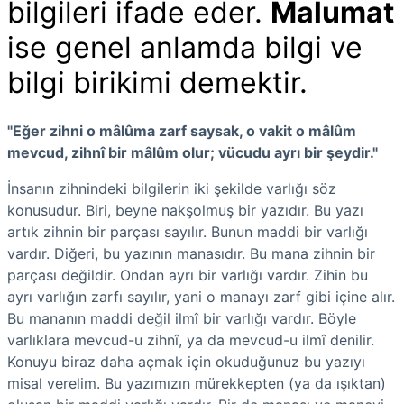
bilgileri ifade eder.
Malumat
ise genel anlamda bilgi ve
bilgi birikimi demektir.
"Eğer zihni o mâlûma zarf saysak, o vakit o mâlûm
mevcud, zihnî bir mâlûm olur; vücudu ayrı bir şeydir."
İnsanın zihnindeki bilgilerin iki şekilde varlığı söz
konusudur. Biri, beyne nakşolmuş bir yazıdır. Bu yazı
artık zihnin bir parçası sayılır. Bunun maddi bir varlığı
vardır. Diğeri, bu yazının manasıdır. Bu mana zihnin bir
parçası değildir. Ondan ayrı bir varlığı vardır. Zihin bu
ayrı varlığın zarfı sayılır, yani o manayı zarf gibi içine alır.
Bu mananın maddi değil ilmî bir varlığı vardır. Böyle
varlıklara mevcud-u zihnî, ya da mevcud-u ilmî denilir.
Konuyu biraz daha açmak için okuduğunuz bu yazıyı
misal verelim. Bu yazımızın mürekkepten (ya da ışıktan)