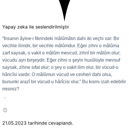
Yapay zeka ile seslendirilmiştir
“İnsanın âyine-i fikrindeki mâlûmâtın dahi iki veçhi var: Bir
vecihle ilimdir, bir vecihle mâlûmdur. Eğer zihni o mâlûma
zarf saysak, o vakit o mâlûm mevcud, zihnî bir mâlûm olur;
vücudu ayrı birşeydir. Eğer zihni o şeyin husûlüyle mevsuf
saysak, zihne sıfat olur; o şey o vakit ilim olur, bir vücud-u
hâricîsi vardır. O mâlûmun vücud ve cevheri dahi olsa,
bununki arazî bir vücud-u hârîcisi olur.” Bu kısmı izah edebilir
misiniz?
21.05.2023
tarihinde cevaplandı.