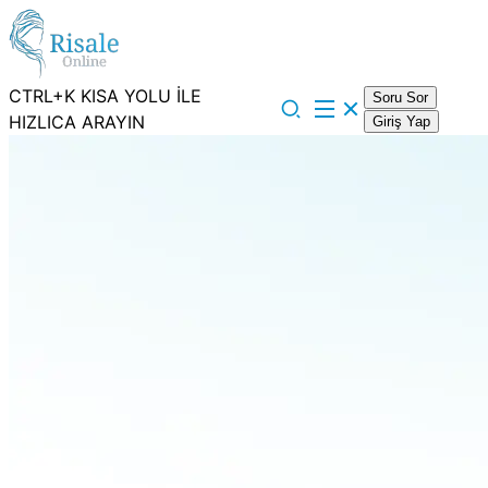
CTRL+K KISA YOLU İLE
Soru Sor
HIZLICA ARAYIN
Giriş Yap