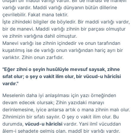
oluşan bir maddi varlığı vardır. Bir de manası ve manevi
varlığı vardır. Maddi varlığı dünyanın bütün dillerine
çevrilebilir. Fakat mana tektir.
İşte zihindeki bilgiler de böyledir. Bir maddi varlığı vardır,
bir de manevi. Maddi varlığı zihnin bir parçası olmuştur
ve zihnin varlığına dahil olmuştur.
Manevi varlığı ise zihnin içindedir ve onun tarafından
kuşatılmış ise de varlığı onun varlığından hariç ayrı bir
varlıktır. Zihin onun zarfıdır.
"Eğer zihni o şeyin husûlüyle mevsuf saysak, zihne
sıfat olur; o şey o vakit ilim olur, bir vücud-u hâricîsi
vardır."
Meselenin daha iyi anlaşılması için yazı örneğinden
devam edecek olursak;
Zihin yazıdaki manayı
derinlemesine, iyice anlarsa artık o mana zihnin malı olur.
Zihnimizin bir sıfatı sayılır. O şey o vakit ilim olur. Bu
durumda,
vücud-u hâricîsi
vardır. Yani
ilmî vücuddan
âlem-i şehadete gelmiş olan, maddî bir varlığı vardır.