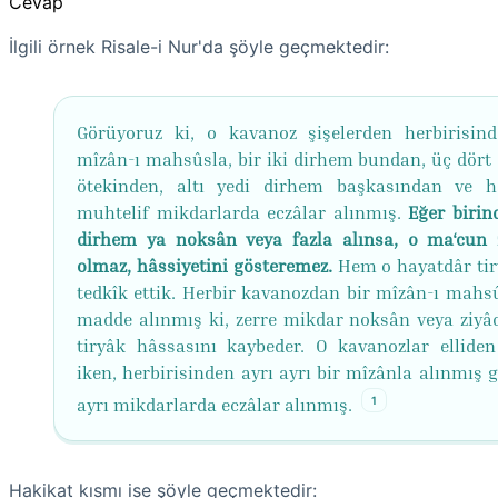
Cevap
İlgili örnek Risale-i Nur'da şöyle geçmektedir:
Görüyoruz ki, o kavanoz şişelerden herbirisind
mîzân-ı mahsûsla, bir iki dirhem bundan, üç dört
ötekinden, altı yedi dirhem başkasından ve hâ
muhtelif mikdarlarda eczâlar alınmış.
Eğer birin
dirhem ya noksân veya fazla alınsa, o ma‘cun 
olmaz, hâssiyetini gösteremez.
Hem o hayatdâr tir
tedkîk ettik. Herbir kavanozdan bir mîzân-ı mahsû
madde alınmış ki, zerre mikdar noksân veya ziyâd
tiryâk hâssasını kaybeder. O kavanozlar elliden
iken, herbirisinden ayrı ayrı bir mîzânla alınmış g
1
ayrı mikdarlarda eczâlar alınmış.
Hakikat kısmı ise şöyle geçmektedir: