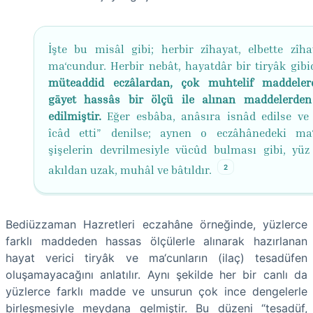
İşte bu misâl gibi; herbir zîhayat, elbette zîha
ma‘cundur. Herbir nebât, hayatdâr bir tiryâk gibi
müteaddid eczâlardan, çok muhtelif maddele
gāyet hassâs bir ölçü ile alınan maddelerden
edilmiştir.
Eğer esbâba, anâsıra isnâd edilse ve
îcâd etti” denilse; aynen o eczâhânedeki ma
şişelerin devrilmesiyle vücûd bulması gibi, yüz
2
akıldan uzak, muhâl ve bâtıldır.
Bediüzzaman Hazretleri eczahâne örneğinde, yüzlerce
farklı maddeden hassas ölçülerle alınarak hazırlanan
hayat verici tiryâk ve ma‘cunların (ilaç) tesadüfen
oluşamayacağını anlatılır. Aynı şekilde her bir canlı da
yüzlerce farklı madde ve unsurun çok ince dengelerle
birleşmesiyle meydana gelmiştir. Bu düzeni “tesadüf,