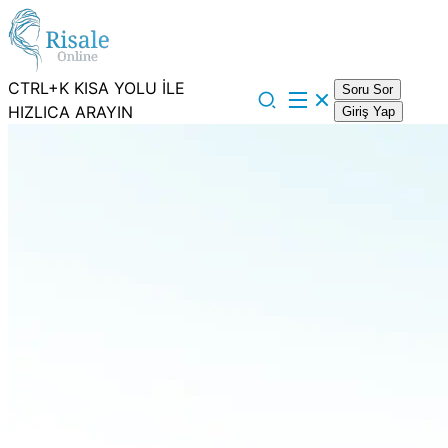
CTRL+K KISA YOLU İLE
Soru Sor
HIZLICA ARAYIN
Giriş Yap