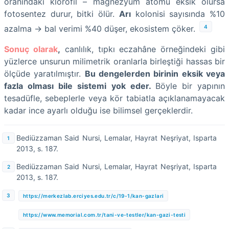
oranındaki klorofil – magnezyum atomu eksik olursa
fotosentez durur, bitki ölür.
Arı
kolonisi sayısında %10
4
azalma → bal verimi %40 düşer, ekosistem çöker.
Sonuç olarak
,
canlılık, tıpkı eczahâne örneğindeki gibi
yüzlerce unsurun milimetrik oranlarla birleştiği hassas bir
ölçüde yaratılmıştır.
Bu dengelerden birinin eksik veya
fazla olması bile sistemi yok eder.
Böyle bir yapının
tesadüfle, sebeplerle veya kör tabiatla açıklanamayacak
kadar ince ayarlı olduğu ise bilimsel gerçeklerdir.
Bediüzzaman Said Nursi, Lemalar, Hayrat Neşriyat, Isparta
2013, s. 187.
Bediüzzaman Said Nursi, Lemalar, Hayrat Neşriyat, Isparta
2013, s. 187.
https://merkezlab.erciyes.edu.tr/c/19-1/kan-gazlari
https://www.memorial.com.tr/tani-ve-testler/kan-gazi-testi