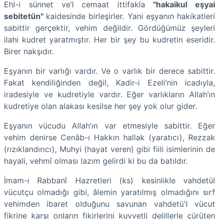
Ehl-i sünnet ve’l cemaat ittifakla
"hakaikul eşyai
sebitetün"
kaidesinde birleşirler. Yani eşyanın hakikatleri
sabittir gerçektir, vehim değildir. Gördüğümüz şeyleri
ilahi kudret yaratmıştır. Her bir şey bu kudretin eseridir.
Birer nakşıdır.
Eşyanın bir varlığı vardır. Ve o varlık bir derece sabittir.
Fakat kendiliğinden değil, Kadir-i Ezeli’nin icadıyla,
iradesiyle ve kudretiyle vardır. Eğer varlıkların Allah’ın
kudretiye olan alakası kesilse her şey yok olur gider.
Eşyanın vücudu Allah’ın var etmesiyle sabittir. Eğer
vehim denirse Cenâb-ı Hakkın hallak (yaratıcı), Rezzak
(rızıklandırıcı), Muhyi (hayat veren) gibi fiili isimlerinin de
hayali, vehmî olması lazım gelirdi ki bu da batıldır.
İmam-ı Rabbanî Hazretleri (ks) kesinlikle vahdetül
vücutçu olmadığı gibi, âlemin yaratılmış olmadığını sırf
vehimden ibaret olduğunu savunan vahdetü'l vücut
fikrine karşı onların fikirlerini kuvvetli delillerle çürüten