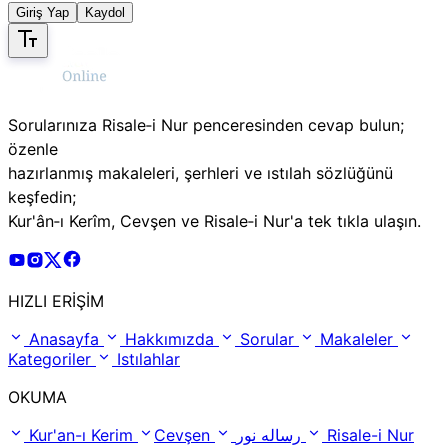
Giriş Yap
Kaydol
Sorularınıza Risale‑i Nur penceresinden cevap bulun;
özenle
hazırlanmış makaleleri, şerhleri ve ıstılah sözlüğünü
keşfedin;
Kur'ân‑ı Kerîm, Cevşen ve Risale‑i Nur'a tek tıkla ulaşın.
Risale Online Youtube Hesabı
Risale Online Instagram Hesabı
Risale Online X Hesabı
Risale Online Facebook Hesabı
HIZLI ERİŞİM
Anasayfa
Hakkımızda
Sorular
Makaleler
Kategoriler
Istılahlar
OKUMA
Kur'an-ı Kerim
Cevşen
رساله نور
Risale-i Nur