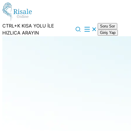
CTRL+K KISA YOLU İLE
Soru Sor
HIZLICA ARAYIN
Giriş Yap