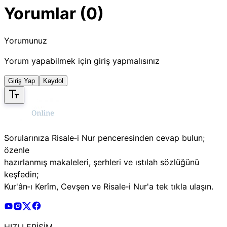
Yorumlar (0)
Yorumunuz
Yorum yapabilmek için giriş yapmalısınız
Giriş Yap
Kaydol
Sorularınıza Risale‑i Nur penceresinden cevap bulun;
özenle
hazırlanmış makaleleri, şerhleri ve ıstılah sözlüğünü
keşfedin;
Kur'ân‑ı Kerîm, Cevşen ve Risale‑i Nur'a tek tıkla ulaşın.
Risale Online Youtube Hesabı
Risale Online Instagram Hesabı
Risale Online X Hesabı
Risale Online Facebook Hesabı
HIZLI ERİŞİM