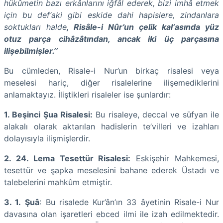
hükûmetin bazı erkânlarını iğfâl ederek, bizi imhâ etmek
için bu def‘aki gibi eskide dahi hapislere, zindanlara
soktukları halde
, Risâle-i Nûr’un çelik kal‘asında yüz
otuz parça cihâzâtından, ancak iki üç parçasına
ilişebilmişler.’’
Bu cümleden, Risale-i Nur’un birkaç risalesi veya
meselesi hariç, diğer risalelerine ilişemediklerini
anlamaktayız. İliştikleri risaleler ise şunlardır:
1. Beşinci Şua Risalesi:
Bu risaleye, deccal ve süfyan ile
alakalı olarak aktarılan hadislerin te’villeri ve izahları
dolayısıyla ilişmişlerdir.
2. 24. Lema Tesettür Risalesi:
Eskişehir Mahkemesi,
tesettür ve şapka meselesini bahane ederek Üstadı ve
talebelerini mahkûm etmiştir.
3. 1.
Şuâ
: Bu risalede Kur’ân’ın 33 âyetinin Risale-i Nur
davasına olan işaretleri ebced ilmi ile izah edilmektedir.