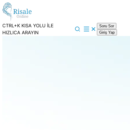
CTRL+K KISA YOLU İLE
Soru Sor
HIZLICA ARAYIN
Giriş Yap