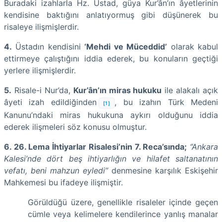
Buradaki izahlarla Hz. Üstad, güya Kur’ân’ın âyetlerinin
kendisine baktığını anlatıyormuş gibi düşünerek bu
risaleye ilişmişlerdir.
4.
Üstadın kendisini
‘Mehdi ve Müceddid’
olarak kabul
ettirmeye çalıştığını iddia ederek, bu konuların geçtiği
yerlere ilişmişlerdir.
5.
Risale-i Nur’da,
Kur’ân’ın miras hukuku
ile alakalı açık
âyeti izah edildiğinden
, bu izahın Türk Medeni
[1]
Kanunu’ndaki miras hukukuna aykırı olduğunu iddia
ederek ilişmeleri söz konusu olmuştur.
6. 26. Lema İhtiyarlar Risalesi’nin 7. Reca’sında;
‘’Ankara
Kalesi’nde dört beş ihtiyarlığın ve hilafet saltanatının
vefatı, beni mahzun eyledi’’
denmesine karşılık Eskişehir
Mahkemesi bu ifadeye ilişmiştir.
Görüldüğü üzere, genellikle risaleler içinde geçen
cümle veya kelimelere kendilerince yanlış manalar