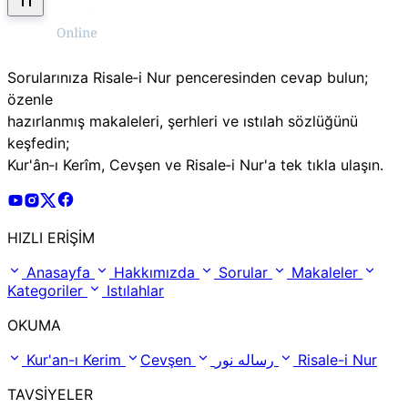
Sorularınıza Risale‑i Nur penceresinden cevap bulun;
özenle
hazırlanmış makaleleri, şerhleri ve ıstılah sözlüğünü
keşfedin;
Kur'ân‑ı Kerîm, Cevşen ve Risale‑i Nur'a tek tıkla ulaşın.
Risale Online Youtube Hesabı
Risale Online Instagram Hesabı
Risale Online X Hesabı
Risale Online Facebook Hesabı
HIZLI ERİŞİM
Anasayfa
Hakkımızda
Sorular
Makaleler
Kategoriler
Istılahlar
OKUMA
Kur'an-ı Kerim
Cevşen
رساله نور
Risale-i Nur
TAVSİYELER