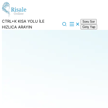
CTRL+K KISA YOLU İLE
Soru Sor
HIZLICA ARAYIN
Giriş Yap