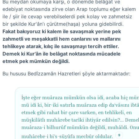
Bu meydan okumaya karşı, o dönemde belâgat ve
edebiyat noktasında zirve olan Arap toplumu eğer kalem
ile / şiir ile cevap verebilselerdi pek kolay ve zahmetsiz
bir şekilde Kur'ân'ı çürütme(haşa) yoluna gidebilirdi.
Fakat bakıyoruz ki kalem ile savaşmak yerine pek
zahmetli ve meşakkatli hem canlarını ve mallarını
tehlikeye atarak, kılıç ile savaşmayı tercih ettiler.
Demek ki Kur'ân ile belâgat noktasında mücadele
etmek pek mümkün değildi.
Bu hususu Bedîzzamân Hazretleri şöyle aktarmaktadır:
İşte eğer muâraza mümkün olsa idi, acaba hiç m
mü idi ki, bir-iki satırla muâraza edip da‘vâsını ibtâ
etmek gibi rahat bir çare varken, en tehlikeli, en
müşkilâtlı muhârebe tarîki ihtiyâr edilsin?... Deme
muâraza-i bilhurûf mümkün değildi, muhâldi. Onu
9
muhârebe-i bi’s-süyûfa mecbûr oldular.