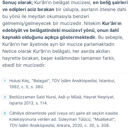
Sonuç olarak;
Kur’ân’ın belâgat mucizesi,
en beliğ şairleri
ve edipleri aciz bırakan
bir üslupla, asırların ötesine dahi
bu yönü ile meydan okumasıyla benzeri
gelmemiş/gelmeyecek bir mucizedir. Nitekim
Kur’ân’ın
edebiyât ve belâgatindeki mucizevî yönü, onun ilahî
kaynaklı olduğunu açıkça göstermektedir.
Bu sebeple,
Kur’ân’ın her âyetinde ayrı bir mucize parlamaktadır.
Netice olarak Kur’ân'ın belâgati, her asırda akılları
hayrette bırakan, beşer kelâmından tamamen farklı,
ebedî bir mucizedir.
Hulusi Kılıç, "Belagat", TDV İslâm Ansiklopedisi, İstanbul,
1992, c. 5, s. 380.
Bediüzzaman Said Nursi, Asâ-yı Mûsâ, Hayrat Neşriyat,
Isparta 2013, s. 114.
Câhiliye döneminde yedi (veya on) şaire ait seçkin kaside
koleksiyonuna verilen ad. Süleyman Tülücü, "Muallakat",
TDV İslâm Ansiklopedisi,
Ankara, 2020, c. 30, s. 308.