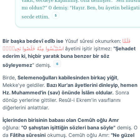
vakit, secdeye kapanmış. Ona demişler: “Sen müs
mı oldun?” O demiş: “Hayır. Ben, bu âyetin belâgat
5
secde ettim.
Bir başka bedevî edîb ise
Yûsuf sûresi okunurken:
فَلَمَّا
اسْتَيْـَٔسُوا مِنْهُ خَلَصُوا نَجِياًّۜ
âyetini işitir işitmez:
"Şehadet
ederim ki, hiçbir yaratık buna benzer bir söz
6
söyleyemez
" demiş.
Birde,
Selemenoğulları kabilesinden birkaç yiğit
,
Mekke'ye geldiler.
Bazı Kur'an âyetlerini dinleyip, hemen
Hz. Muhammed'in (sav) önünde İslâm oldular.
Sonra
dönüp yerlerine gittiler. Resûl-i Ekrem'in vasıflarını
diğerlerini anlattılar.
İçlerinden birisinin babası olan Cemûh oğlu Amr
oğluna:
"O şahıştan işittiğin sözleri bana söyle"
demiş. O
da
Fâtiha sûresini
okumuş. Cemûh oğlu Amr:
"Ne güzel