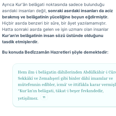
Ayrıca Kur'ân belâgati noktasında sadece bulunduğu
asırdaki insanları değil,
sonraki asırdaki insanları da aciz
bırakmış ve belâgatinin yüceliğine boyun eğdirmiştir.
Hiçbir asırda benzeri bir sûre, bir âyet yazılamamıştır.
Hatta sonraki asırda gelen ve işin uzmanı olan insanlar
Kur'an'ın belâgatinin insan sözü üstünde olduğunu
tasdik etmişlerdir.
Bu konuda Bedîzzamân Hazretleri şöyle demektedir:
Hem ilm-i belâgatin dâhîlerinden Abdülkāhir-i Cür
Sekkâkî ve Zemahşerî gibi binler dâhî imamlar ve
mütefennin edîbler, icmâ‘ ve ittifâkla karar vermişl
“Kur’ân’ın belâgati, tâkat-i beşer fevkındedir,
11
yetişilmez.