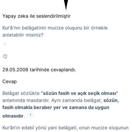
Yapay zeka ile seslendirilmiştir
Kur’â'nın belâgatinin mucize oluşunu bir örnekle
anlatabilir misiniz?
29.05.2008
tarihinde cevaplandı.
Cevap
Belâgat sözlükte
“sözün fasih ve açık seçik olması”
anlamında masdardır. Aynı zamanda belâgat,
sözün,
fasih olmakla beraber yer ve zamana da uygun
1
olmasıdır
.
Kur’ân’ın edebî yönü yani belâgati, onun mucize oluşunun