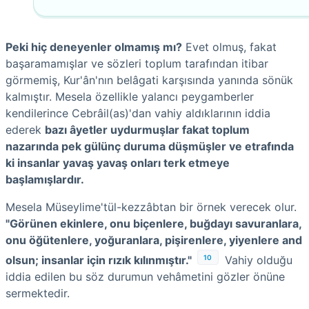
Peki hiç deneyenler olmamış mı?
Evet olmuş, fakat
başaramamışlar ve sözleri toplum tarafından itibar
görmemiş, Kur'ân'nın belâgati karşısında yanında sönük
kalmıştır. Mesela özellikle yalancı peygamberler
kendilerince Cebrâil(as)'dan vahiy aldıklarının iddia
ederek
bazı âyetler uydurmuşlar fakat toplum
nazarında pek gülünç duruma düşmüşler ve etrafında
ki insanlar yavaş yavaş onları terk etmeye
başlamışlardır.
Mesela Müseylime'tül-kezzâbtan bir örnek verecek olur.
"Görünen ekinlere, onu biçenlere, buğdayı savuranlara,
onu öğütenlere, yoğuranlara, pişirenlere, yiyenlere and
10
olsun; insanlar için rızık kılınmıştır."
Vahiy olduğu
iddia edilen bu söz durumun vehâmetini gözler önüne
sermektedir.