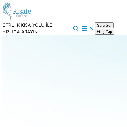
CTRL+K KISA YOLU İLE
Soru Sor
HIZLICA ARAYIN
Giriş Yap