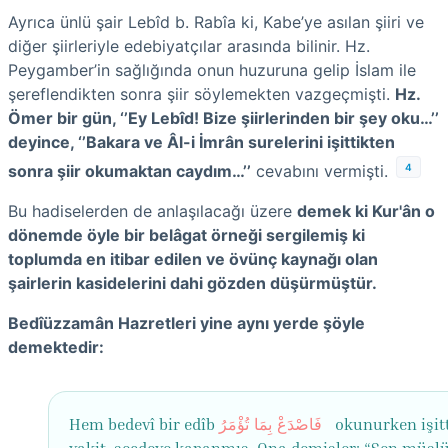
Ayrıca ünlü şair Lebîd b. Rabîa ki, Kabe’ye asılan şiiri ve
diğer şiirleriyle edebiyatçılar arasında bilinir. Hz.
Peygamber’in sağlığında onun huzuruna gelip İslam ile
şereflendikten sonra şiir söylemekten vazgeçmişti.
Hz.
Ömer bir gün, ‘’Ey Lebîd! Bize şiirlerinden bir şey oku…’’
deyince, ‘’Bakara ve Âl-i İmrân surelerini işittikten
4
sonra şiir okumaktan caydım…’’
cevabını vermişti.
Bu hadiselerden de anlaşılacağı üzere
demek ki Kur'ân o
dönemde öyle bir belâgat örneği sergilemiş ki
toplumda en itibar edilen ve övünç kaynağı olan
şairlerin kasidelerini dahi gözden düşürmüştür.
Bedîüzzamân Hazretleri yine aynı yerde şöyle
demektedir:
Hem bedevî bir edîb
فَاصْدَعْ بِمَا تُؤْمَرُ
okunurken işitt