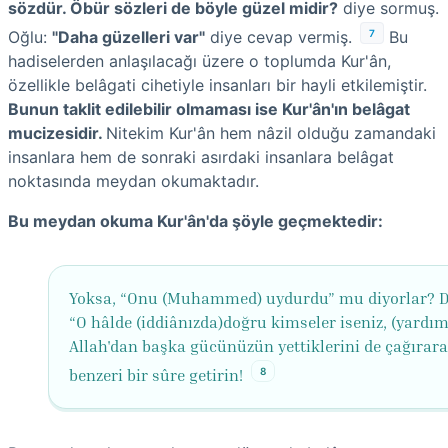
sözdür. Öbür sözleri de böyle güzel midir?
diye sormuş.
7
Oğlu:
"Daha güzelleri var"
diye cevap vermiş.
Bu
hadiselerden anlaşılacağı üzere o toplumda Kur'ân,
özellikle belâgati cihetiyle insanları bir hayli etkilemiştir.
Bunun taklit edilebilir olmaması ise Kur'ân'ın belâgat
mucizesidir.
Nitekim Kur'ân hem nâzil olduğu zamandaki
insanlara hem de sonraki asırdaki insanlara belâgat
noktasında meydan okumaktadır.
Bu meydan okuma Kur'ân'da şöyle geçmektedir:
Yoksa, “Onu (Muhammed) uydurdu” mu diyorlar? De
“O hâlde (iddiânızda)doğru kimseler iseniz, (yardım
Allah'dan başka gücünüzün yettiklerini de çağırar
8
benzeri bir sûre getirin!