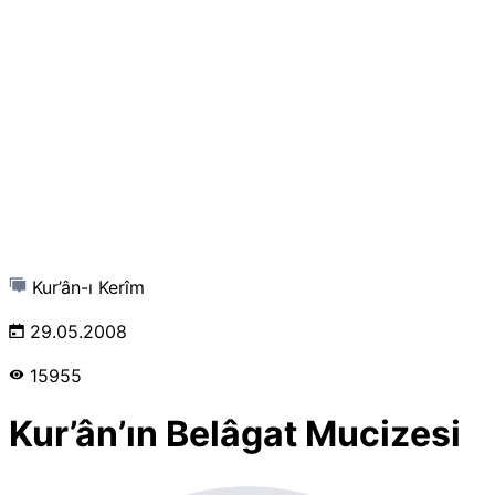
Kur’ân-ı Kerîm
29.05.2008
15955
Kur’ân’ın Belâgat Mucizesi