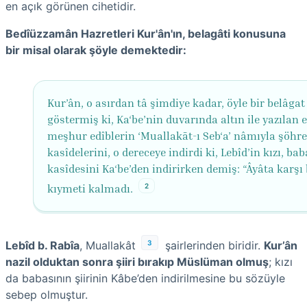
en açık görünen cihetidir.
Bedîüzzamân Hazretleri Kur'ân'ın, belagâti konusuna
bir misal olarak şöyle demektedir:
Kur’ân, o asırdan tâ şimdiye kadar, öyle bir belâgat
göstermiş ki, Ka‘be’nin duvarında altın ile yazılan 
meşhur edîblerin ‘Muallakāt-ı Seb‘a’ nâmıyla şöhre
kasîdelerini, o dereceye indirdi ki, Lebîd’in kızı, ba
kasîdesini Ka‘be’den indirirken demiş: “Âyâta karş
2
kıymeti kalmadı.
3
Lebîd b. Rabîa
, Muallakât
şairlerinden biridir.
Kur’ân
nazil olduktan sonra şiiri bırakıp Müslüman olmuş
; kızı
da babasının şiirinin Kâbe’den indirilmesine bu sözüyle
sebep olmuştur.