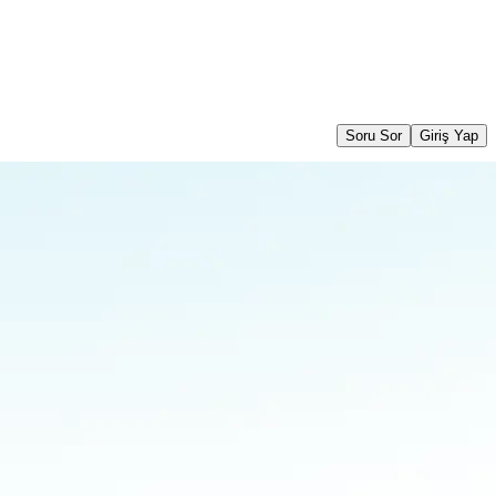
Soru Sor
Giriş Yap