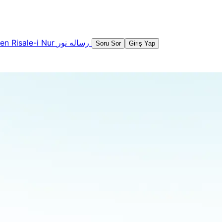
şen
Risale-i Nur
رساله نور
Soru Sor
Giriş Yap