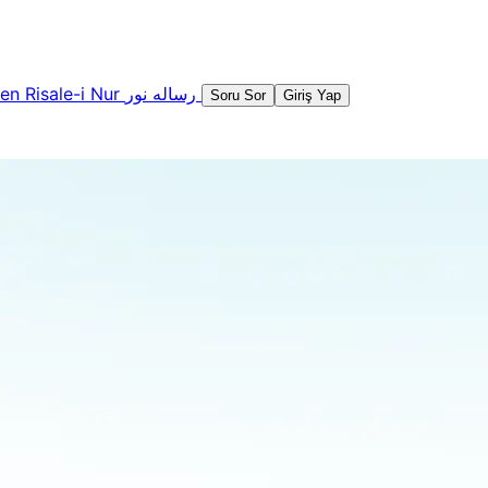
şen
Risale-i Nur
رساله نور
Soru Sor
Giriş Yap