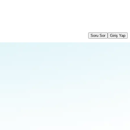
Soru Sor
Giriş Yap