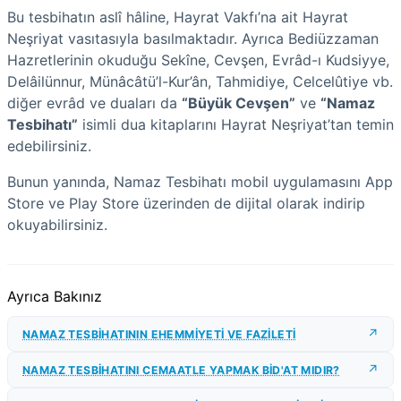
Bu tesbihatın aslî hâline, Hayrat Vakfı’na ait Hayrat
Neşriyat vasıtasıyla basılmaktadır. Ayrıca Bediüzzaman
Hazretlerinin okuduğu Sekîne, Cevşen, Evrâd-ı Kudsiyye,
Delâilünnur, Münâcâtü’l-Kur’ân, Tahmidiye, Celcelûtiye vb.
diğer evrâd ve duaları da
“Büyük Cevşen”
ve
“Namaz
Tesbihatı”
isimli dua kitaplarını Hayrat Neşriyat’tan temin
edebilirsiniz.
Bunun yanında, Namaz Tesbihatı mobil uygulamasını App
Store ve Play Store üzerinden de dijital olarak indirip
okuyabilirsiniz.
Ayrıca Bakınız
NAMAZ TESBİHATININ EHEMMİYETİ VE FAZİLETİ
NAMAZ TESBİHATINI CEMAATLE YAPMAK BİD'AT MIDIR?