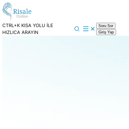
CTRL+K KISA YOLU İLE
Soru Sor
HIZLICA ARAYIN
Giriş Yap