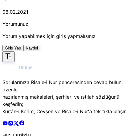
08.02.2021
Yorumunuz
Yorum yapabilmek için giriş yapmalısınız
Giriş Yap
Kaydol
Sorularınıza Risale‑i Nur penceresinden cevap bulun;
özenle
hazırlanmış makaleleri, şerhleri ve ıstılah sözlüğünü
keşfedin;
Kur'ân‑ı Kerîm, Cevşen ve Risale‑i Nur'a tek tıkla ulaşın.
Risale Online Youtube Hesabı
Risale Online Instagram Hesabı
Risale Online X Hesabı
Risale Online Facebook Hesabı
HIZLI ERİŞİM