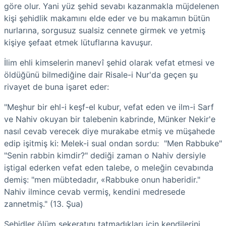
göre olur. Yani yüz şehid sevabı kazanmakla müjdelenen
kişi şehidlik makamını elde eder ve bu makamın bütün
nurlarına, sorgusuz sualsiz cennete girmek ve yetmiş
kişiye şefaat etmek lütuflarına kavuşur.
İlim ehli kimselerin manevî şehid olarak vefat etmesi ve
öldüğünü bilmediğine dair Risale-i Nur'da geçen şu
rivayet de buna işaret eder:
"Meşhur bir ehl-i keşf-el kubur, vefat eden ve ilm-i Sarf
ve Nahiv okuyan bir talebenin kabrinde, Münker Nekir'e
nasıl cevab verecek diye murakabe etmiş ve müşahede
edip işitmiş ki: Melek-i sual ondan sordu: "Men Rabbuke"
"Senin rabbin kimdir?" dediği zaman o Nahiv dersiyle
iştigal ederken vefat eden talebe, o meleğin cevabında
demiş: "men mübtedadır, «Rabbuke onun haberidir."
Nahiv ilmince cevab vermiş, kendini medresede
zannetmiş." (13. Şua)
Şehidler ölüm sekeratını tatmadıkları için kendilerini