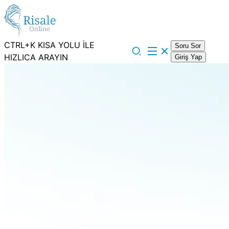
CTRL+K KISA YOLU İLE
Soru Sor
HIZLICA ARAYIN
Giriş Yap