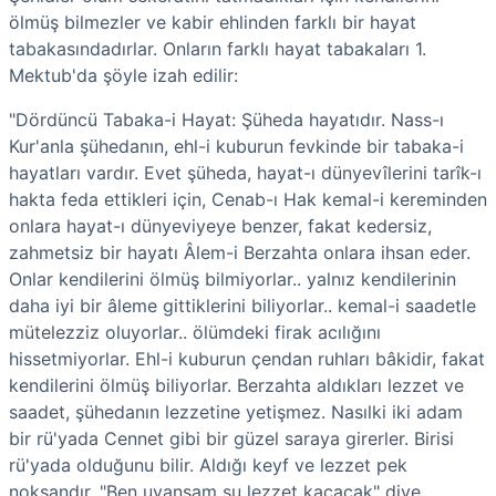
ölmüş bilmezler ve kabir ehlinden farklı bir hayat
tabakasındadırlar. Onların farklı hayat tabakaları 1.
Mektub'da şöyle izah edilir:
"Dördüncü Tabaka-i Hayat: Şüheda hayatıdır. Nass-ı
Kur'anla şühedanın, ehl-i kuburun fevkinde bir tabaka-i
hayatları vardır. Evet şüheda, hayat-ı dünyevîlerini tarîk-ı
hakta feda ettikleri için, Cenab-ı Hak kemal-i kereminden
onlara hayat-ı dünyeviyeye benzer, fakat kedersiz,
zahmetsiz bir hayatı Âlem-i Berzahta onlara ihsan eder.
Onlar kendilerini ölmüş bilmiyorlar.. yalnız kendilerinin
daha iyi bir âleme gittiklerini biliyorlar.. kemal-i saadetle
mütelezziz oluyorlar.. ölümdeki firak acılığını
hissetmiyorlar. Ehl-i kuburun çendan ruhları bâkidir, fakat
kendilerini ölmüş biliyorlar. Berzahta aldıkları lezzet ve
saadet, şühedanın lezzetine yetişmez. Nasılki iki adam
bir rü'yada Cennet gibi bir güzel saraya girerler. Birisi
rü'yada olduğunu bilir. Aldığı keyf ve lezzet pek
noksandır. "Ben uyansam şu lezzet kaçacak" diye