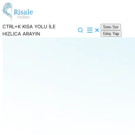
CTRL+K KISA YOLU İLE
Soru Sor
HIZLICA ARAYIN
Giriş Yap