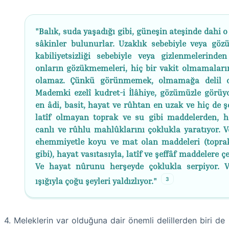
"Balık, suda yaşadığı gibi, güneşin ateşinde dahi 
sâkinler bulunurlar. Uzaklık sebebiyle veya gö
kabiliyetsizliği sebebiyle veya gizlenmelerinden
onların gözükmemeleri, hiç bir vakit olmamaların
olamaz. Çünkü görünmemek, olmamağa delil o
Mademki ezelî kudret-i İlâhiye, gözümüzle görüyo
en âdi, basit, hayat ve rûhtan en uzak ve hiç de ş
latîf olmayan toprak ve su gibi maddelerden, h
canlı ve rûhlu mahlûklarını çoklukla yaratıyor. V
ehemmiyetle koyu ve mat olan maddeleri (topra
gibi), hayat vasıtasıyla, latîf ve şeffâf maddelere çe
Ve hayat nûrunu herşeyde çoklukla serpiyor. 
3
ışığıyla çoğu şeyleri yaldızlıyor."
4. Meleklerin var olduğuna dair önemli delillerden biri de