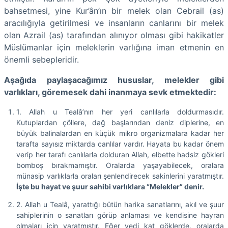
bahsetmesi, yine Kur’ân’ın bir melek olan Cebrail (as)
aracılığıyla getirilmesi ve insanların canlarını bir melek
olan Azrail (as) tarafından alınıyor olması gibi hakikatler
Müslümanlar için meleklerin varlığına iman etmenin en
önemli sebepleridir.
Aşağıda paylaşacağımız hususlar, melekler gibi
varlıkları, göremesek dahi inanmaya sevk etmektedir:
1. Allah u Tealâ’nın her yeri canlılarla doldurmasıdır.
Kutuplardan çöllere, dağ başlarından deniz diplerine, en
büyük balinalardan en küçük mikro organizmalara kadar her
tarafta sayısız miktarda canlılar vardır. Hayata bu kadar önem
verip her tarafı canlılarla dolduran Allah, elbette hadsiz gökleri
bomboş bırakmamıştır. Oralarda yaşayabilecek, oralara
münasip varlıklarla oraları şenlendirecek sakinlerini yaratmıştır.
İşte bu hayat ve şuur sahibi varlıklara “Melekler” denir.
2. Allah u Tealâ, yarattığı bütün harika sanatlarını, akıl ve şuur
sahiplerinin o sanatları görüp anlaması ve kendisine hayran
olmaları için yaratmıştır. Eğer yedi kat göklerde, oralarda