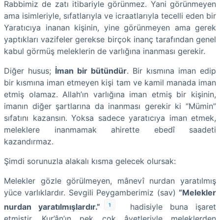
Rabbimiz de zatı itibariyle görünmez. Yani görünmeyen
ama isimleriyle, sıfatlarıyla ve icraatlarıyla tecelli eden bir
Yaratıcıya inanan kişinin, yine görünmeyen ama gerek
yaptıkları vazifeler gerekse birçok inanç tarafından genel
kabul görmüş meleklerin de varlığına inanması gerekir.
Diğer husus;
İman bir bütündür
. Bir kısmına iman edip
bir kısmına iman etmeyen kişi tam ve kamil manada iman
etmiş olamaz. Allah’ın varlığına iman etmiş bir kişinin,
imanın diğer şartlarına da inanması gerekir ki “Mümin”
sıfatını kazansın. Yoksa sadece yaratıcıya iman etmek,
meleklere inanmamak ahirette ebedî saadeti
kazandırmaz.
Şimdi sorunuzla alakalı kısma gelecek olursak:
Melekler gözle görülmeyen, mânevî nurdan yaratılmış
yüce varlıklardır. Sevgili Peygamberimiz (sav)
“Melekler
1
nurdan yaratılmışlardır.”
hadisiyle buna işaret
etmiştir. Kur’ân’ın pek çok âyetleriyle meleklerden