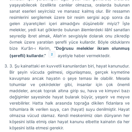
yaşayabilecek özellikte canlılar olmazsa, oralarda bulunan
sanat eserleri seyircisiz ve manasız kalmış olur. Bir ressamın
resimlerini sergilemek üzere bir resim sergisi açıp sonra da
gelen ziyaretçileri içeri almadığını düşünebilir miyiz? İşte
melekler, yedi kat göklerde bulunan âlemlerdeki ilâhî sanatları
seyredip ibret almak, Allah’ın sevgisiyle dolarak onu zikredip
övmek üzere yaratılan şerefli yüce kullardır. Böyle olduklarını
bize Kur’ân-ı Kerim,
“Doğrusu melekler ikram olunmuş
2
(şerefli) kullardır.”
ayetiyle haber vermektedir.
3. Şu kainattaki en kuvvetli kanunlardan biri, hayat kanunudur.
Bir şeyin vücuda gelmesi, olgunlaşması, gerçek kıymetine
kavuşması ancak hayatın o şeye teması ile olabilir. Mesela
tohumlar ve çekirdekler gibi, insanlar için çok önemli
maddeler, ancak toprak altına girip su, hava ve kimyevi bazı
değişimler sayesinde hayat bularak büyür, yeşerir ve meyve
verebilirler. Hatta halk arasında toprağa dikilen fidanlara ve
tohumlara ilk verilen suya, can (hayat) suyu denilmiştir. Hayat
olmazsa vücud olamaz. Kendi meskenimiz olan dünyanın her
köşesini istila etmiş olan hayat kanunu elbette kainatın da her
köşesini istila etmesi gerekir.