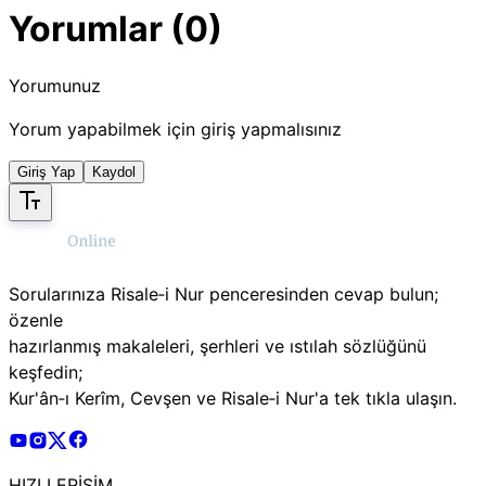
Yorumlar (0)
Yorumunuz
Yorum yapabilmek için giriş yapmalısınız
Giriş Yap
Kaydol
Sorularınıza Risale‑i Nur penceresinden cevap bulun;
özenle
hazırlanmış makaleleri, şerhleri ve ıstılah sözlüğünü
keşfedin;
Kur'ân‑ı Kerîm, Cevşen ve Risale‑i Nur'a tek tıkla ulaşın.
Risale Online Youtube Hesabı
Risale Online Instagram Hesabı
Risale Online X Hesabı
Risale Online Facebook Hesabı
HIZLI ERİŞİM