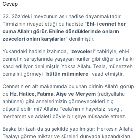
Cevap
32. Söz'deki mevzunun aslı hadise dayanmaktadır.
Tirmizinin rivayet ettiği bu hadiste "
Ehl-i cennet her
cuma Allah’ı görür. Ehline döndüklerinde onların
zevceleri onları karşılarlar
" denilmiştir.
Yukarıdaki hadisin izahında, "
zevceleri
" tabiriyle, ehl-i
cennetin saraylarında yaşayan huriler gibi diğer ev halkı
kasd ediliyor denilmiştir. Yoksa Allahu Teala, münezzeh
cemalini görmeyi "
bütün müminlere
" vaad etmiştir.
Cennetin en alt makamında bulunan birinin Allah'ı görüp
de
Hz. Hatice, Fatıma, Aişe ve Meryem
(radiyallahu
anhünne) gibi annelerimizin görmeyecekleri hiç
düşünülebilir mi? Allahu Teala'nın nihayetsiz, sevgi,
merhamet ve adaleti böyle bir şeye müsaade etmez.
Başka bir izah da şu şekilde yapılmıştır: Herkesin Allahu
Tealayı görme miktar ve süreleri dünyada kazandıkları