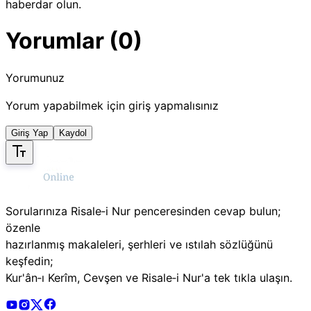
haberdar olun.
Yorumlar (0)
Yorumunuz
Yorum yapabilmek için giriş yapmalısınız
Giriş Yap
Kaydol
Sorularınıza Risale‑i Nur penceresinden cevap bulun;
özenle
hazırlanmış makaleleri, şerhleri ve ıstılah sözlüğünü
keşfedin;
Kur'ân‑ı Kerîm, Cevşen ve Risale‑i Nur'a tek tıkla ulaşın.
Risale Online Youtube Hesabı
Risale Online Instagram Hesabı
Risale Online X Hesabı
Risale Online Facebook Hesabı