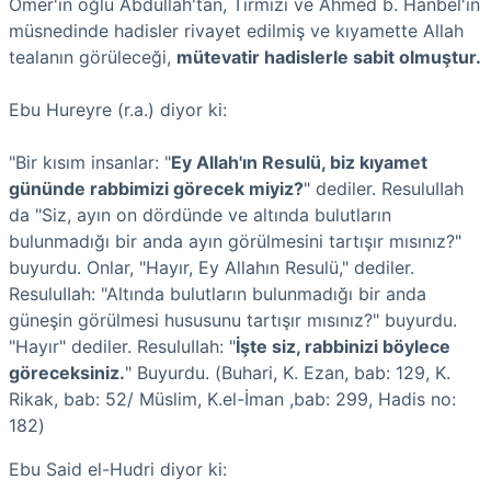
Ömer'in oğlu Abdullah'tan, Tirmizi ve Ahmed b. Hanbel'in
müsnedinde hadisler rivayet edilmiş ve kıyamette Allah
tealanın görüleceği,
mütevatir hadislerle sabit olmuştur.
Ebu Hureyre (r.a.) diyor ki:
"Bir kısım insanlar: "
Ey Allah'ın Resulü, biz kıyamet
gününde rabbimizi görecek miyiz?
" dediler. ResuluIIah
da "Siz, ayın on dördünde ve altında bulut­ların
bulunmadığı bir anda ayın görülmesini tartışır mısınız?"
buyurdu. Onlar, "Hayır, Ey Allahın Resulü," dediler.
ResuluIIah: "Altında bulutların bulunmadı­ğı bir anda
güneşin görülmesi hususunu tartışır mısınız?" buyurdu.
"Hayır" de­diler. ResuluIIah: "
İşte siz, rabbinizi böylece
göreceksiniz.
" Buyurdu. (
Buhari, K. Ezan, bab: 129, K.
Rikak, bab: 52/ Müslim, K.el-İman ,bab: 299, Hadis no:
182
)
Ebu Said el-Hudri diyor ki: