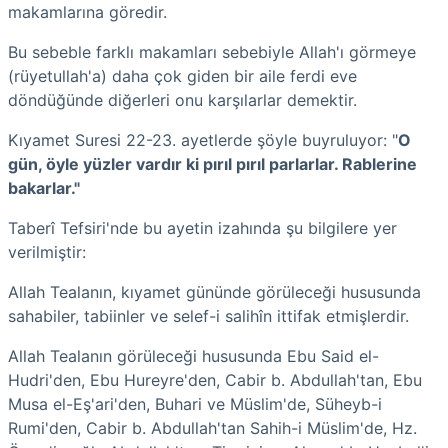
makamlarına göredir.
Bu sebeble farklı makamları sebebiyle Allah'ı görmeye
(rüyetullah'a) daha çok giden bir aile ferdi eve
döndüğünde diğerleri onu karşılarlar demektir.
Kıyamet Suresi 22-23. ayetlerde şöyle buyruluyor: "
O
gün, öyle yüzler vardır ki pırıl pırıl parlarlar. Rablerine
bakarlar."
Taberî Tefsiri'nde bu ayetin izahında şu bilgilere yer
verilmiştir:
Allah Tealanın, kıyamet gününde görüleceği hususunda
sahabiler, tabiinler ve selef-i salihîn ittifak etmişlerdir.
Allah Tealanın görüleceği hususunda Ebu Said el-
Hudri'den, Ebu Hureyre'den, Cabir b. Abdullah'tan, Ebu
Musa el-Eş'ari'den, Buhari ve Müslim'de, Süheyb-i
Rumi'den, Cabir b. Abdullah'tan Sahih-i Müslim'de, Hz.