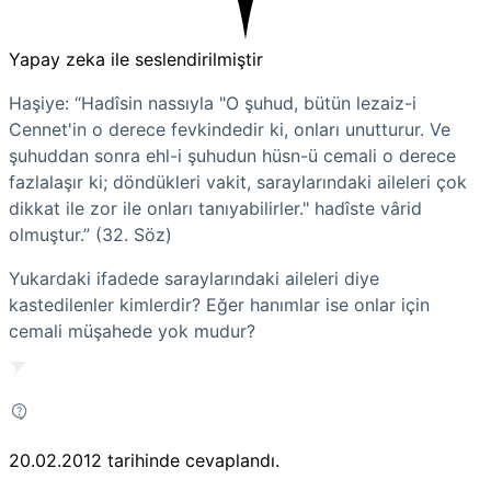
Yapay zeka ile seslendirilmiştir
Haşiye: “Hadîsin nassıyla "O şuhud, bütün lezaiz-i
Cennet'in o derece fevkindedir ki, onları unutturur. Ve
şuhuddan sonra ehl-i şuhudun hüsn-ü cemali o derece
fazlalaşır ki; döndükleri vakit, saraylarındaki aileleri çok
dikkat ile zor ile onları tanıyabilirler." hadîste vârid
olmuştur.” (32. Söz)
Yukardaki ifadede saraylarındaki aileleri diye
kastedilenler kimlerdir? Eğer hanımlar ise onlar için
cemali müşahede yok mudur?
20.02.2012
tarihinde cevaplandı.