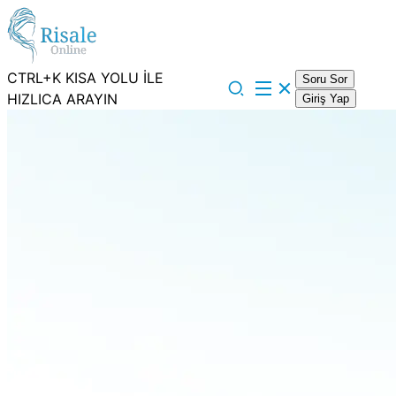
CTRL+K KISA YOLU İLE
Soru Sor
HIZLICA ARAYIN
Giriş Yap