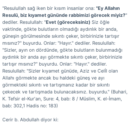
"Resulullah sağ iken bir kısım insanlar ona:
"Ey Allahın
Resulü, biz kıya­met gününde rabbimizi görecek miyiz?
"
dediler. ResuluIIah: "
Evet (göreceksi­niz)
Siz öğle
vaktinde, gökte bulutların olmadığı aydınlık bir anda,
güneşin gö­rülmesinde sıkıntı çeker, birbirinizle tartışır
mısınız?" buyurdu. Onlar: "Hayır." dediler. ResuluIIah:
"Sizler, ayın on dördünde, gökte bulutların bulunmadığı
ay­dınlık bir anda ayı görmekte sıkıntı çeker, birbirinizle
tartışır mısınız?" buyurdu. Onlar: "Hayır." dediler.
ResuluIIah: "Sizler kıyamet günüde, Aziz ve CelİI olan
Allahı görmekte ancak bu haldeki güneş ve ayı
görmekteki sıkıntı ve tartışma­nız kadar bir sıkıntı
çekecek ve tartışmada bulunacaksınız. buyurdu." (Buhari,
K. Tefsir el-Kur'an, Sure: 4, bab: 8 / Müslim, K. el-İmam,
bab: 302,1 Hadis no: 183)
Cerir b. Abdullah diyor ki: