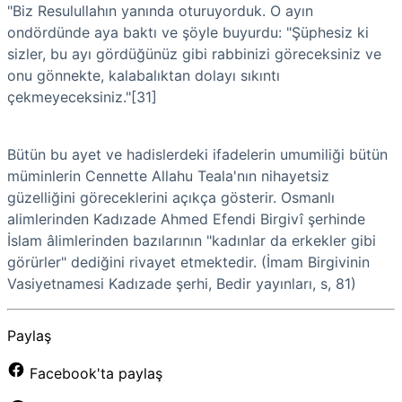
"Biz Resulullahın yanında oturuyorduk. O ayın
ondördünde aya baktı ve şöyle buyurdu: "Şüphesiz ki
sizler, bu ayı gördüğünüz gibi rabbinizi göreceksi­niz ve
onu gönnekte, kalabalıktan dolayı sıkıntı
çekmeyeceksiniz."[31]
Bütün bu ayet ve hadislerdeki ifadelerin umumiliği bütün
müminlerin Cennette Allahu Teala'nın nihayetsiz
güzelliğini göreceklerini açıkça gösterir. Osmanlı
alimlerinden Kadızade Ahmed Efendi Birgivî şerhinde
İslam âlimlerinden bazılarının "kadınlar da erkekler gibi
görürler" dediğini rivayet etmektedir. (İmam Birgivinin
Vasiyetnamesi Kadızade şerhi, Bedir yayınları, s, 81)
Paylaş
Facebook'ta paylaş