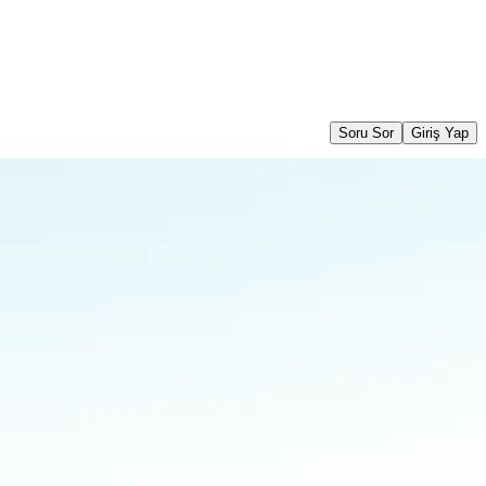
Soru Sor
Giriş Yap