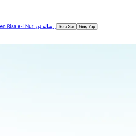
şen
Risale-i Nur
رساله نور
Soru Sor
Giriş Yap