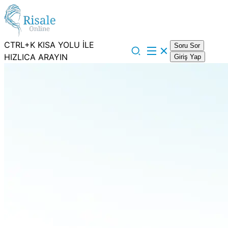
CTRL+K KISA YOLU İLE
Soru Sor
HIZLICA ARAYIN
Giriş Yap