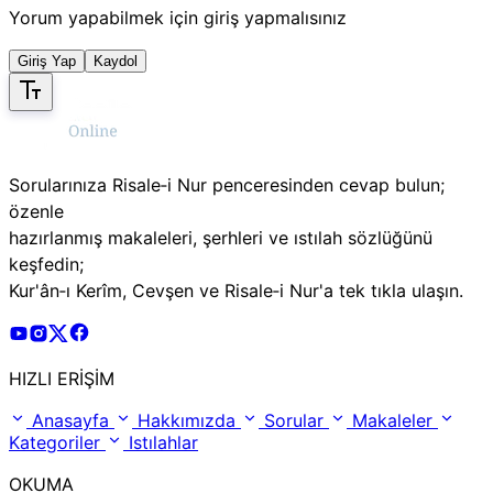
Yorum yapabilmek için giriş yapmalısınız
Giriş Yap
Kaydol
Sorularınıza Risale‑i Nur penceresinden cevap bulun;
özenle
hazırlanmış makaleleri, şerhleri ve ıstılah sözlüğünü
keşfedin;
Kur'ân‑ı Kerîm, Cevşen ve Risale‑i Nur'a tek tıkla ulaşın.
Risale Online Youtube Hesabı
Risale Online Instagram Hesabı
Risale Online X Hesabı
Risale Online Facebook Hesabı
HIZLI ERİŞİM
Anasayfa
Hakkımızda
Sorular
Makaleler
Kategoriler
Istılahlar
OKUMA