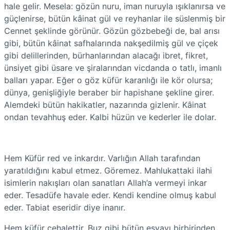
hale gelir. Mesela: gözün nuru, iman nuruyla ışıklanırsa ve
güçlenirse, bütün kâinat gül ve reyhanlar ile süslenmiş bir
Cennet şeklinde görünür. Gözün gözbebeği de, bal arısı
gibi, bütün kâinat safhalarında nakşedilmiş gül ve çiçek
gibi delillerinden, bürhanlarından alacağı ibret, fikret,
ünsiyet gibi üsare ve şiralarından vicdanda o tatlı, imanlı
balları yapar. Eğer o göz küfür karanlığı ile kör olursa;
dünya, genişliğiyle beraber bir hapishane şekline girer.
Alemdeki bütün hakikatler, nazarında gizlenir. Kâinat
ondan tevahhuş eder. Kalbi hüzün ve kederler ile dolar.
Hem Küfür red ve inkardır. Varlığın Allah tarafından
yaratıldığını kabul etmez. Göremez. Mahlukattaki ilahi
isimlerin nakışları olan sanatları Allah’a vermeyi inkar
eder. Tesadüfe havale eder. Kendi kendine olmuş kabul
eder. Tabiat eseridir diye inanır.
Hem küfür cehalettir. Buz gibi bütün eşyayı birbirinden